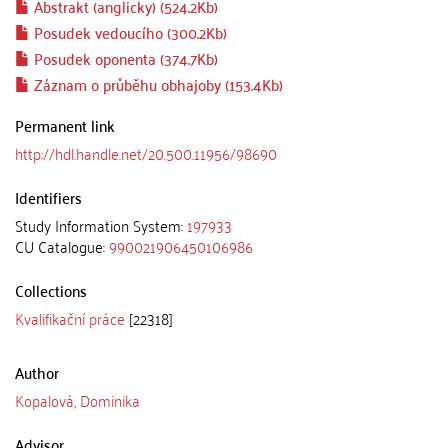
Abstrakt (anglicky) (524.2Kb)
Posudek vedoucího (300.2Kb)
Posudek oponenta (374.7Kb)
Záznam o průběhu obhajoby (153.4Kb)
Permanent link
http://hdl.handle.net/20.500.11956/98690
Identifiers
Study Information System:
197933
CU Catalogue:
990021906450106986
Collections
Kvalifikační práce
[22318]
Author
Kopalová, Dominika
Advisor