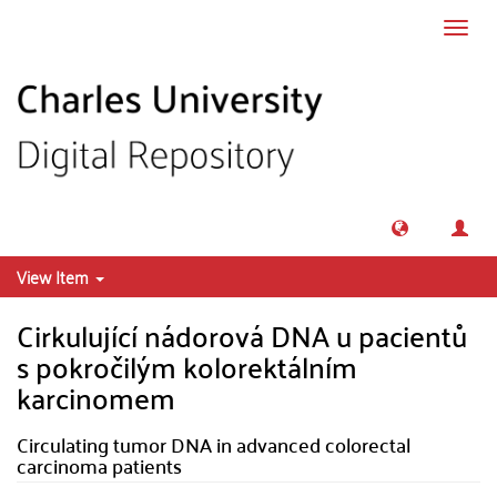
Skip to main content
Toggl
navig
View Item
Cirkulující nádorová DNA u pacientů
s pokročilým kolorektálním
karcinomem
Circulating tumor DNA in advanced colorectal
carcinoma patients