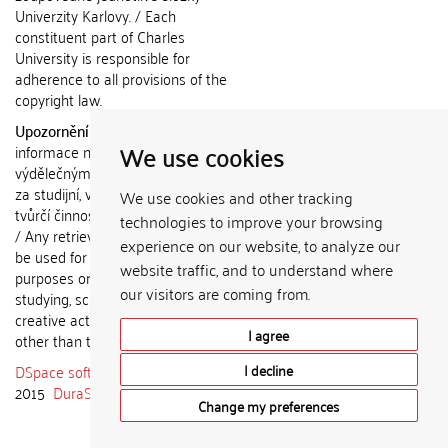
Univerzity Karlovy. / Each
constituent part of Charles
University is responsible for
adherence to all provisions of the
copyright law.
Upozornění / Notice:
Získané
We use cookies
informace nemohou být použity k
výdělečným účelům nebo vydávány
za studijní, vědeckou nebo jinou
We use cookies and other tracking
tvůrčí činnost jiné osoby než autora.
technologies to improve your browsing
/ Any retrieved information shall not
experience on our website, to analyze our
be used for any commercial
website traffic, and to understand where
purposes or claimed as results of
our visitors are coming from.
studying, scientific or any other
creative activities of any person
I agree
other than the author.
DSpace software
copyright © 2002-
I decline
2015
DuraSpace
Change my preferences