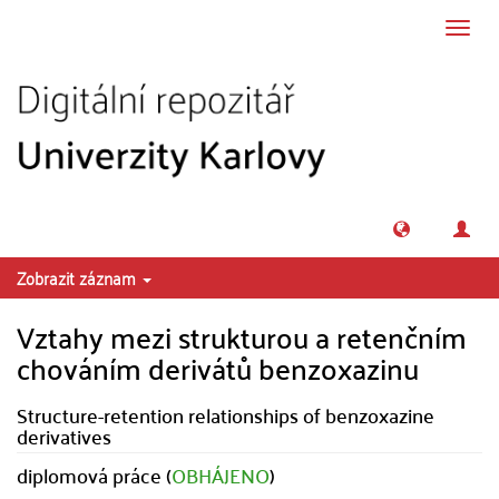
Přeskočit na obsah
Přepn
navig
Zobrazit záznam
Vztahy mezi strukturou a retenčním
chováním derivátů benzoxazinu
Structure-retention relationships of benzoxazine
derivatives
diplomová práce (
OBHÁJENO
)