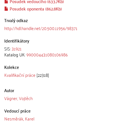
Posudek vedoucího (633.7Kb)
Posudek oponenta (862.8Kb)
Trvalý odkaz
http://hdl.handle.net/20.500.11956/98371
Identifikátory
SIS:
31921
Katalog UK:
990004431080106986
Kolekce
Kvalifikační práce
[22318]
Autor
Vágner, Vojtěch
Vedoucí práce
Nesměrák, Karel