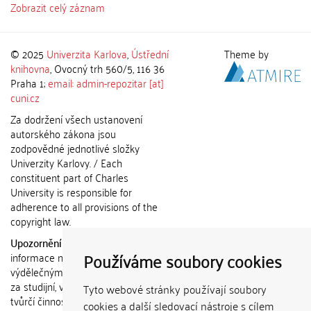
Zobrazit celý záznam
© 2025
Univerzita Karlova
,
Ústřední
Theme by
knihovna
, Ovocný trh 560/5, 116 36
Praha 1;
email: admin-repozitar [at]
cuni.cz
Za dodržení všech ustanovení
autorského zákona jsou
zodpovědné jednotlivé složky
Univerzity Karlovy. / Each
constituent part of Charles
University is responsible for
adherence to all provisions of the
copyright law.
Upozornění / Notice:
Získané
Používáme soubory cookies
informace nemohou být použity k
výdělečným účelům nebo vydávány
za studijní, vědeckou nebo jinou
Tyto webové stránky používají soubory
tvůrčí činnost jiné osoby než autora.
cookies a další sledovací nástroje s cílem