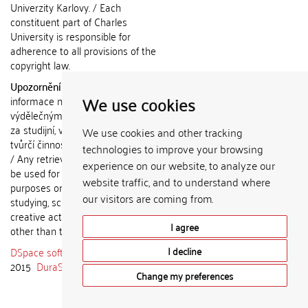
Univerzity Karlovy. / Each
constituent part of Charles
University is responsible for
adherence to all provisions of the
copyright law.
Upozornění / Notice:
Získané
We use cookies
informace nemohou být použity k
výdělečným účelům nebo vydávány
za studijní, vědeckou nebo jinou
We use cookies and other tracking
tvůrčí činnost jiné osoby než autora.
technologies to improve your browsing
/ Any retrieved information shall not
experience on our website, to analyze our
be used for any commercial
website traffic, and to understand where
purposes or claimed as results of
our visitors are coming from.
studying, scientific or any other
creative activities of any person
I agree
other than the author.
DSpace software
copyright © 2002-
I decline
2015
DuraSpace
Change my preferences