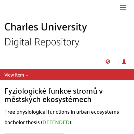
Skip to main content
Toggl
navig
View Item
Fyziologické funkce stromů v
městských ekosystémech
Tree physiological functions in urban ecosystems
bachelor thesis (
DEFENDED
)