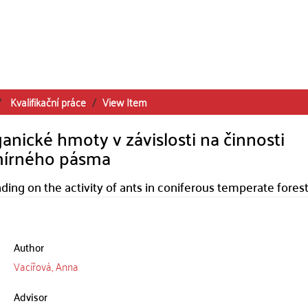
Kvalifikační práce
View Item
nické hmoty v závislosti na činnosti
 mírného pásma
ing on the activity of ants in coniferous temperate fores
Author
Vacířová, Anna
Advisor