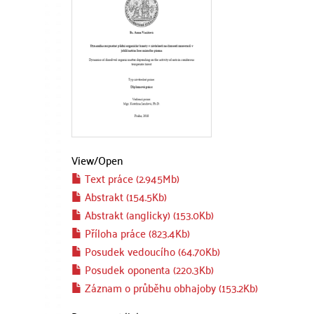
View/
Open
Text práce (2.945Mb)
Abstrakt (154.5Kb)
Abstrakt (anglicky) (153.0Kb)
Příloha práce (823.4Kb)
Posudek vedoucího (64.70Kb)
Posudek oponenta (220.3Kb)
Záznam o průběhu obhajoby (153.2Kb)