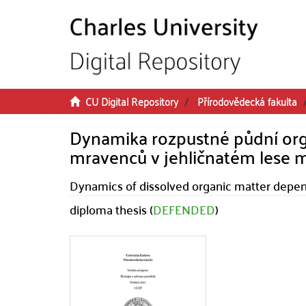
Skip to main content
CU Digital Repository
Přírodovědecká fakulta
Dynamika rozpustné půdní orga
mravenců v jehličnatém lese
Dynamics of dissolved organic matter depend
diploma thesis (
DEFENDED
)