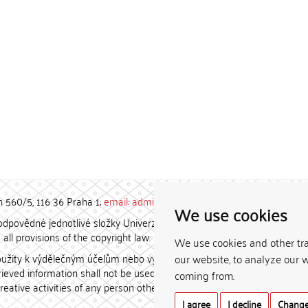
h 560/5, 116 36 Praha 1;
email: admin-repozitar [at] cuni.cz
We use cookies
povědné jednotlivé složky Univerzity Karlovy. / Each constituent
all provisions of the copyright law.
We use cookies and other tr
užity k výdělečným účelům nebo vydávány za studijní, vědeckou
our website, to analyze our w
etrieved information shall not be used for any commercial purposes
coming from.
creative activities of any person other than the author.
I agree
I decline
Change