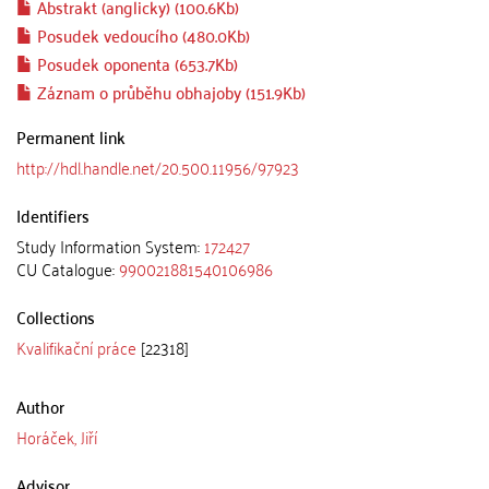
Abstrakt (anglicky) (100.6Kb)
Posudek vedoucího (480.0Kb)
Posudek oponenta (653.7Kb)
Záznam o průběhu obhajoby (151.9Kb)
Permanent link
http://hdl.handle.net/20.500.11956/97923
Identifiers
Study Information System:
172427
CU Catalogue:
990021881540106986
Collections
Kvalifikační práce
[22318]
Author
Horáček, Jiří
Advisor