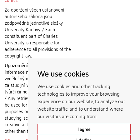
Za dodržení všech ustanovení
autorského zákona jsou
zodpovědné jednotlivé složky
Univerzity Karlovy. / Each
constituent part of Charles
University is responsible for
adherence to all provisions of the
copyright law.
Upozornění / Notice:
Získané
We use cookies
informace nemohou být použity k
výdělečným účelům nebo vydávány
za studijní, vědeckou nebo jinou
We use cookies and other tracking
tvůrčí činnost jiné osoby než autora.
technologies to improve your browsing
/ Any retrieved information shall not
experience on our website, to analyze our
be used for any commercial
website traffic, and to understand where
purposes or claimed as results of
our visitors are coming from.
studying, scientific or any other
creative activities of any person
I agree
other than the author.
I decline