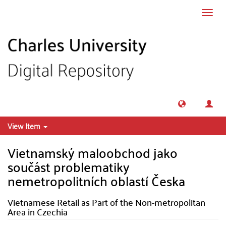
Skip to main content
Toggl
navig
View Item
Vietnamský maloobchod jako
součást problematiky
nemetropolitních oblastí Česka
Vietnamese Retail as Part of the Non-metropolitan
Area in Czechia