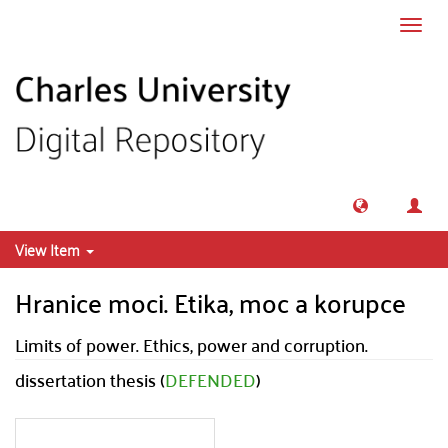
Skip to main content
Toggl
navig
View Item
Hranice moci. Etika, moc a korupce
Limits of power. Ethics, power and corruption.
dissertation thesis (
DEFENDED
)