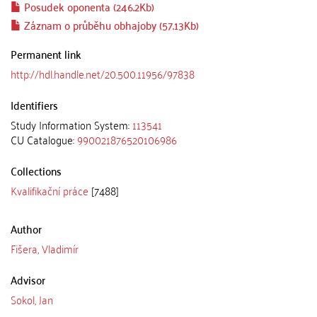
Posudek oponenta (246.2Kb)
Záznam o průběhu obhajoby (57.13Kb)
Permanent link
http://hdl.handle.net/20.500.11956/97838
Identifiers
Study Information System:
113541
CU Catalogue:
990021876520106986
Collections
Kvalifikační práce
[7488]
Author
Fišera, Vladimír
Advisor
Sokol, Jan