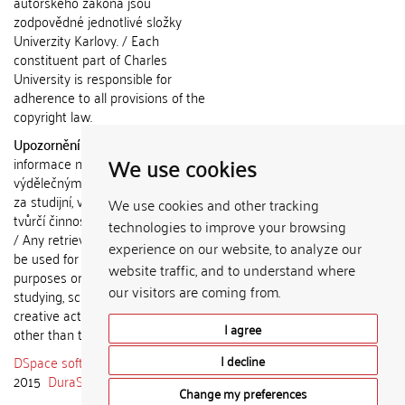
autorského zákona jsou
zodpovědné jednotlivé složky
Univerzity Karlovy. / Each
constituent part of Charles
University is responsible for
adherence to all provisions of the
copyright law.
Upozornění / Notice:
Získané
We use cookies
informace nemohou být použity k
výdělečným účelům nebo vydávány
za studijní, vědeckou nebo jinou
We use cookies and other tracking
tvůrčí činnost jiné osoby než autora.
technologies to improve your browsing
/ Any retrieved information shall not
experience on our website, to analyze our
be used for any commercial
website traffic, and to understand where
purposes or claimed as results of
our visitors are coming from.
studying, scientific or any other
creative activities of any person
I agree
other than the author.
DSpace software
copyright © 2002-
I decline
2015
DuraSpace
Change my preferences