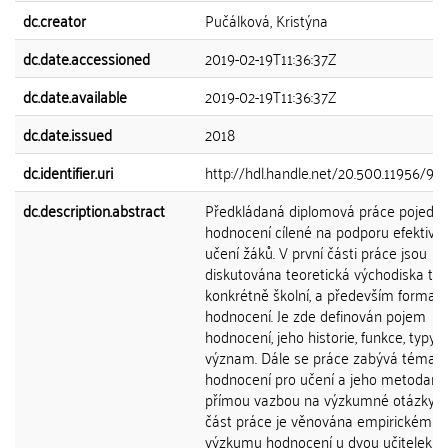
dc.creator
Pučálková, Kristýna
dc.date.accessioned
2019-02-19T11:36:37Z
dc.date.available
2019-02-19T11:36:37Z
dc.date.issued
2018
dc.identifier.uri
http://hdl.handle.net/20.500.11956/97
dc.description.abstract
Předkládaná diplomová práce pojedn
hodnocení cílené na podporu efektivn
učení žáků. V první části práce jsou
diskutována teoretická východiska té
konkrétně školní, a především formati
hodnocení. Je zde definován pojem
hodnocení, jeho historie, funkce, typy a
význam. Dále se práce zabývá témat
hodnocení pro učení a jeho metodami
přímou vazbou na výzkumné otázky. 
část práce je věnována empirickému
výzkumu hodnocení u dvou učitelek p