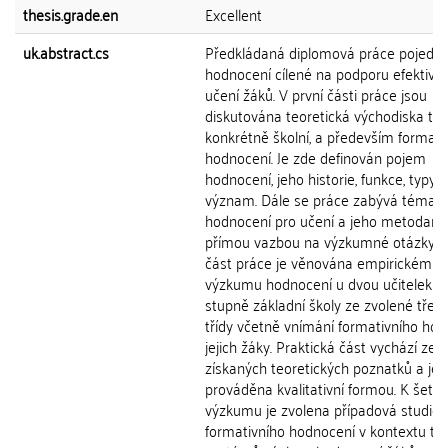
thesis.grade.en
Excellent
uk.abstract.cs
Předkládaná diplomová práce pojedn
hodnocení cílené na podporu efektivn
učení žáků. V první části práce jsou
diskutována teoretická východiska té
konkrétně školní, a především formati
hodnocení. Je zde definován pojem
hodnocení, jeho historie, funkce, typy a
význam. Dále se práce zabývá témat
hodnocení pro učení a jeho metodami
přímou vazbou na výzkumné otázky. 
část práce je věnována empirickému
výzkumu hodnocení u dvou učitelek p
stupně základní školy ze zvolené třetí
třídy včetně vnímání formativního ho
jejich žáky. Praktická část vychází ze
získaných teoretických poznatků a je
prováděna kvalitativní formou. K šetře
výzkumu je zvolena případová studie
formativního hodnocení v kontextu tří