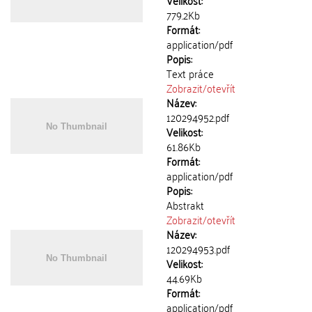
Velikost:
779.2Kb
Formát:
application/pdf
Popis:
Text práce
Zobrazit/
otevřít
Název:
120294952.pdf
Velikost:
61.86Kb
Formát:
application/pdf
Popis:
Abstrakt
Zobrazit/
otevřít
Název:
120294953.pdf
Velikost:
44.69Kb
Formát:
application/pdf