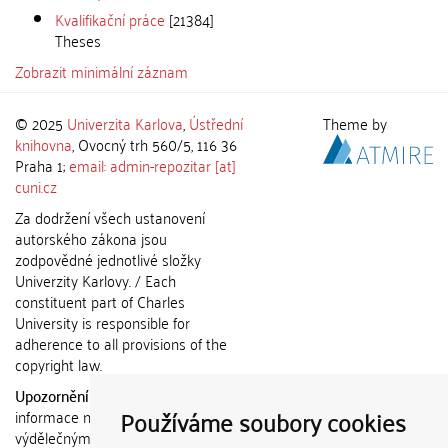
Kvalifikační práce
[21384]
Theses
Zobrazit minimální záznam
© 2025
Univerzita Karlova
,
Ústřední
Theme by
knihovna
, Ovocný trh 560/5, 116 36
Praha 1;
email: admin-repozitar [at]
cuni.cz
Za dodržení všech ustanovení
autorského zákona jsou
zodpovědné jednotlivé složky
Univerzity Karlovy. / Each
constituent part of Charles
University is responsible for
adherence to all provisions of the
copyright law.
Upozornění / Notice:
Získané
Používáme soubory cookies
informace nemohou být použity k
výdělečným účelům nebo vydávány