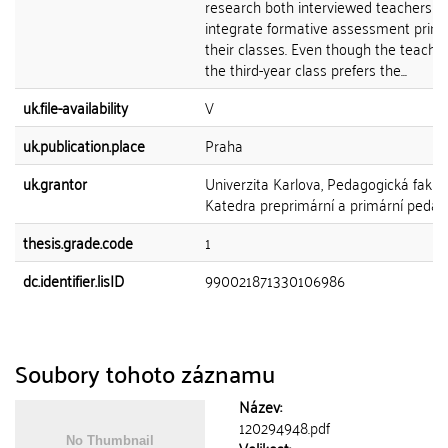
research both interviewed teachers
integrate formative assessment princi
their classes. Even though the teache
the third-year class prefers the...
uk.file-availability
V
uk.publication.place
Praha
uk.grantor
Univerzita Karlova, Pedagogická fakult
Katedra preprimární a primární pedag
thesis.grade.code
1
dc.identifier.lisID
990021871330106986
Soubory tohoto záznamu
Název:
120294948.pdf