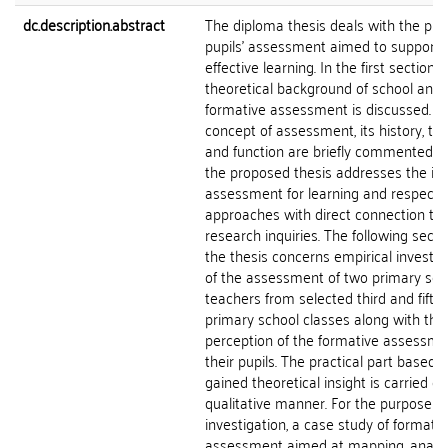
dc.description.abstract
The diploma thesis deals with the pri
pupils' assessment aimed to support
effective learning. In the first section a
theoretical background of school and
formative assessment is discussed. T
concept of assessment, its history, ty
and function are briefly commented. F
the proposed thesis addresses the ide
assessment for learning and respecti
approaches with direct connection to 
research inquiries. The following secti
the thesis concerns empirical investig
of the assessment of two primary sch
teachers from selected third and fifth
primary school classes along with the
perception of the formative assessme
their pupils. The practical part based 
gained theoretical insight is carried ou
qualitative manner. For the purpose of
investigation, a case study of formativ
assessment aimed at mapping, analy