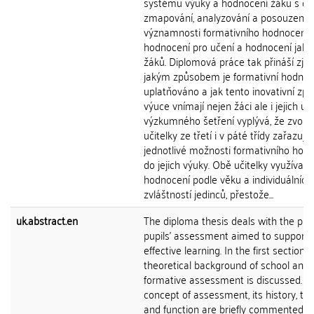
systémů výuky a hodnocení žáků s cí
zmapování, analyzování a posouzení
významnosti formativního hodnocení,
hodnocení pro učení a hodnocení jako
žáků. Diplomová práce tak přináší zjišt
jakým způsobem je formativní hodnoc
uplatňováno a jak tento inovativní zp
výuce vnímají nejen žáci ale i jejich uči
výzkumného šetření vyplývá, že zvole
učitelky ze třetí i v páté třídy zařazují
jednotlivé možnosti formativního hod
do jejich výuky. Obě učitelky využívají 
hodnocení podle věku a individuálních
zvláštností jedinců, přestože...
uk.abstract.en
The diploma thesis deals with the pri
pupils' assessment aimed to support
effective learning. In the first section a
theoretical background of school and
formative assessment is discussed. T
concept of assessment, its history, ty
and function are briefly commented. F