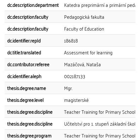
dc.description.department
Katedra preprimární a primární pedag
dc.description.faculty
Pedagogická fakulta
dc.description.faculty
Faculty of Education
dc.identifier.repId
186818
dc.title.translated
Assessment for learning
dc.contributor.referee
Mazáčová, Nataša
dc.identifier.aleph
002187133
thesis.degree.name
Mgr.
thesis.degree.level
magisterské
thesis.degree.discipline
Teacher Training for Primary Schools
thesis.degree.discipline
Učitelství pro 1. stupeň základní školy
thesis.degree.program
Teacher Training for Primary Schools