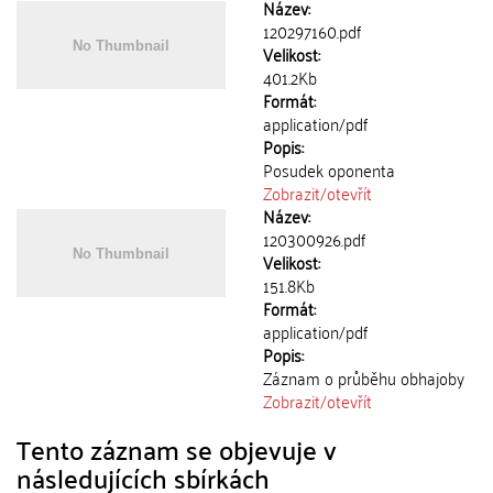
Název:
120297160.pdf
Velikost:
401.2Kb
Formát:
application/pdf
Popis:
Posudek oponenta
Zobrazit/
otevřít
Název:
120300926.pdf
Velikost:
151.8Kb
Formát:
application/pdf
Popis:
Záznam o průběhu obhajoby
Zobrazit/
otevřít
Tento záznam se objevuje v
následujících sbírkách