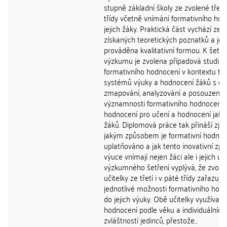
stupně základní školy ze zvolené třetí
třídy včetně vnímání formativního ho
jejich žáky. Praktická část vychází ze
získaných teoretických poznatků a je
prováděna kvalitativní formou. K šetře
výzkumu je zvolena případová studie
formativního hodnocení v kontextu tří
systémů výuky a hodnocení žáků s cí
zmapování, analyzování a posouzení
významnosti formativního hodnocení,
hodnocení pro učení a hodnocení jako
žáků. Diplomová práce tak přináší zjišt
jakým způsobem je formativní hodnoc
uplatňováno a jak tento inovativní zp
výuce vnímají nejen žáci ale i jejich uči
výzkumného šetření vyplývá, že zvole
učitelky ze třetí i v páté třídy zařazují
jednotlivé možnosti formativního hod
do jejich výuky. Obě učitelky využívají 
hodnocení podle věku a individuálních
zvláštností jedinců, přestože...