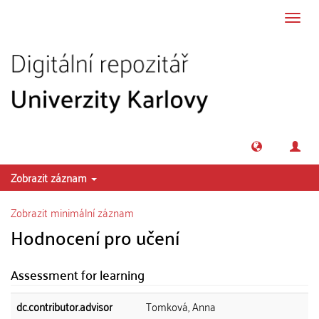
Přeskočit na obsah
Přepn
navig
Zobrazit záznam
Zobrazit minimální záznam
Hodnocení pro učení
Assessment for learning
dc.contributor.advisor
Tomková, Anna