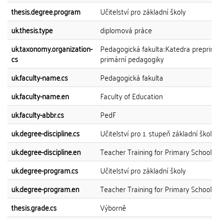
thesis.degree.program
Učitelství pro základní školy
uk.thesis.type
diplomová práce
uk.taxonomy.organization-
Pedagogická fakulta::Katedra preprimá
cs
primární pedagogiky
uk.faculty-name.cs
Pedagogická fakulta
uk.faculty-name.en
Faculty of Education
uk.faculty-abbr.cs
PedF
uk.degree-discipline.cs
Učitelství pro 1. stupeň základní školy
uk.degree-discipline.en
Teacher Training for Primary Schools
uk.degree-program.cs
Učitelství pro základní školy
uk.degree-program.en
Teacher Training for Primary Schools
thesis.grade.cs
Výborně