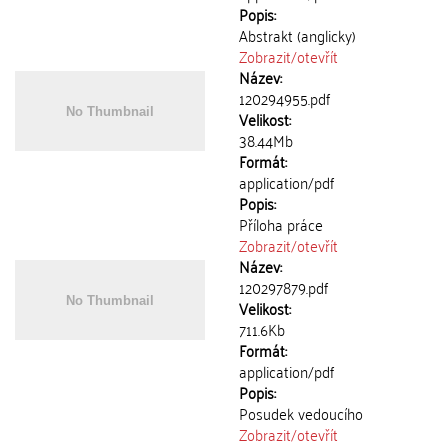
Popis:
Abstrakt (anglicky)
Zobrazit/
otevřít
Název:
120294955.pdf
Velikost:
38.44Mb
Formát:
application/pdf
Popis:
Příloha práce
Zobrazit/
otevřít
Název:
120297879.pdf
Velikost:
711.6Kb
Formát:
application/pdf
Popis:
Posudek vedoucího
Zobrazit/
otevřít