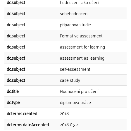
dc.subject
hodnocení jako učení
dc.subject
sebehodnocení
dc.subject
případová studie
dc.subject
Formative assessment
dc.subject
assessment for learning
dc.subject
assessment as learning
dc.subject
self-assessment
dc.subject
case study
dc.title
Hodnocení pro učení
dc.type
diplomová práce
dcterms.created
2018
dcterms.dateAccepted
2018-05-21