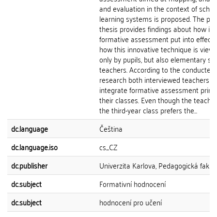
and evaluation in the context of schoo
learning systems is proposed. The pr
thesis provides findings about how is 
formative assessment put into effect
how this innovative technique is view
only by pupils, but also elementary sc
teachers. According to the conducted
research both interviewed teachers
integrate formative assessment princi
their classes. Even though the teache
the third-year class prefers the...
dc.language
Čeština
dc.language.iso
cs_CZ
dc.publisher
Univerzita Karlova, Pedagogická fakul
dc.subject
Formativní hodnocení
dc.subject
hodnocení pro učení