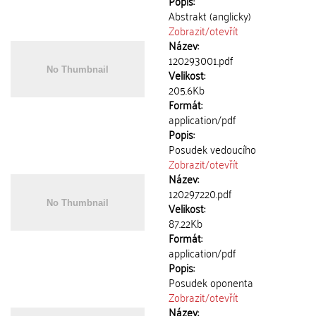
Popis:
Abstrakt (anglicky)
Zobrazit/
otevřít
Název:
120293001.pdf
Velikost:
205.6Kb
Formát:
application/pdf
Popis:
Posudek vedoucího
Zobrazit/
otevřít
Název:
120297220.pdf
Velikost:
87.22Kb
Formát:
application/pdf
Popis:
Posudek oponenta
Zobrazit/
otevřít
Název: