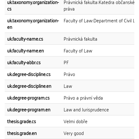
uk.taxonomy.organization-
Právnická fakulta::Katedra občanskéh
cs
práva
uk.taxonomy.organization-
Faculty of Law::Department of Civil L
en
uk.faculty-name.cs
Právnická fakulta
uk.faculty-name.en
Faculty of Law
uk.faculty-abbr.cs
PF
uk.degree-discipline.cs
Právo
uk.degree-discipline.en
Law
uk.degree-program.cs
Právo a právní věda
uk.degree-program.en
Law and Jurisprudence
thesis.grade.cs
Velmi dobře
thesis.grade.en
Very good