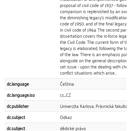
proposal of civil code of 1937 - follow.
comparison is replenished by an over
the diminishing legacy's modification of
code of 1950, and of the final legacy's 
in civil code of 1964. The second part 
dissertation covers the in-force legal 
the Civil Code. The current form of the
legacy is elaborated, following the t
of the law. There is an emphasis put-
alongside on the general description o
set issue - upon the dealing with cho
conflict situations which arise...
dc.language
Čeština
dc.language.iso
cs_CZ
dc.publisher
Univerzita Karlova, Právnická fakulta
dc.subject
Odkaz
dc.subject
dědické právo