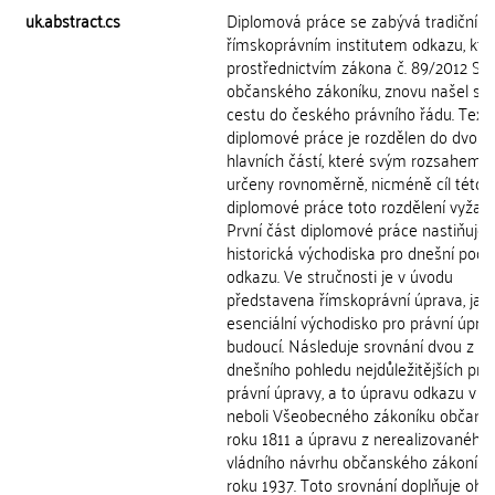
uk.abstract.cs
Diplomová práce se zabývá tradičním
římskoprávním institutem odkazu, kter
prostřednictvím zákona č. 89/2012 Sb.,
občanského zákoníku, znovu našel svo
cestu do českého právního řádu. Text
diplomové práce je rozdělen do dvou
hlavních částí, které svým rozsahem 
určeny rovnoměrně, nicméně cíl této
diplomové práce toto rozdělení vyžado
První část diplomové práce nastiňuje
historická východiska pro dnešní pod
odkazu. Ve stručnosti je v úvodu
představena římskoprávní úprava, jak
esenciální východisko pro právní úpra
budoucí. Následuje srovnání dvou z
dnešního pohledu nejdůležitějších pr
právní úpravy, a to úpravu odkazu v A
neboli Všeobecného zákoníku občans
roku 1811 a úpravu z nerealizovaného
vládního návrhu občanského zákoníku
roku 1937. Toto srovnání doplňuje ohl