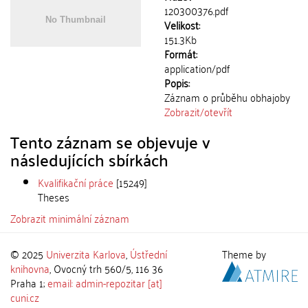
120300376.pdf
Velikost:
151.3Kb
Formát:
application/pdf
Popis:
Záznam o průběhu obhajoby
Zobrazit/
otevřít
Tento záznam se objevuje v
následujících sbírkách
Kvalifikační práce
[15249]
Theses
Zobrazit minimální záznam
© 2025
Univerzita Karlova
,
Ústřední
Theme by
knihovna
, Ovocný trh 560/5, 116 36
Praha 1;
email: admin-repozitar [at]
cuni.cz