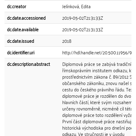
dc.creator
Jelínková, Edita
dc.date.accessioned
2019-05-02T21:31:33Z
dc.date.available
2019-05-02T21:31:33Z
dc.date.issued
2018
dc.identifier.uri
http://hdl.handle.net/20.500.11956/97
dc.description.abstract
Diplomová práce se zabývá tradičním
římskoprávním institutem odkazu, kter
prostřednictvím zákona č. 89/2012 Sb.,
občanského zákoníku, znovu našel svo
cestu do českého právního řádu. Text
diplomové práce je rozdělen do dvou
hlavních částí, které svým rozsahem 
určeny rovnoměrně, nicméně cíl této
diplomové práce toto rozdělení vyžado
První část diplomové práce nastiňuje
historická východiska pro dnešní pod
odkazu. Ve stručnosti je v úvodu