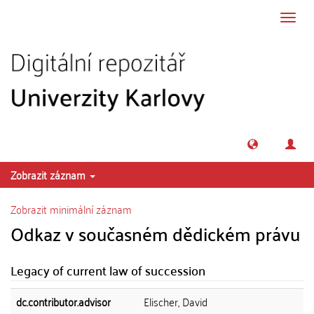
Přeskočit na obsah
Přepn
navig
Zobrazit záznam
Zobrazit minimální záznam
Odkaz v současném dědickém právu
Legacy of current law of succession
dc.contributor.advisor
Elischer, David