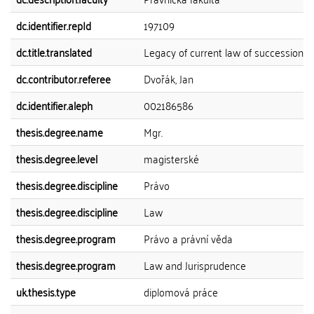
dc.identifier.repId
197109
dc.title.translated
Legacy of current law of succession
dc.contributor.referee
Dvořák, Jan
dc.identifier.aleph
002186586
thesis.degree.name
Mgr.
thesis.degree.level
magisterské
thesis.degree.discipline
Právo
thesis.degree.discipline
Law
thesis.degree.program
Právo a právní věda
thesis.degree.program
Law and Jurisprudence
uk.thesis.type
diplomová práce