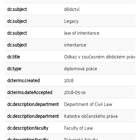
dc.subject
dědictví
dc.subject
Legacy
dc.subject
law of inheritance
dc.subject
inheritance
dc.title
Odkaz v současném dědickém právu
dc.type
diplomová práce
dcterms.created
2018
dcterms.dateAccepted
2018-05-16
dc.description.department
Department of Civil Law
dc.description.department
Katedra občanského práva
dc.description.faculty
Faculty of Law
dc.description.faculty
Právnická fakulta