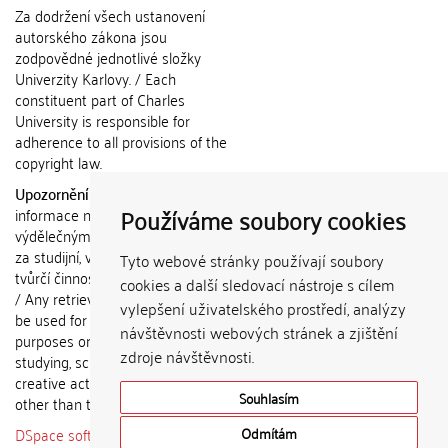
Za dodržení všech ustanovení
autorského zákona jsou
zodpovědné jednotlivé složky
Univerzity Karlovy. / Each
constituent part of Charles
University is responsible for
adherence to all provisions of the
copyright law.
Upozornění / Notice:
Získané
Používáme soubory cookies
informace nemohou být použity k
výdělečným účelům nebo vydávány
za studijní, vědeckou nebo jinou
Tyto webové stránky používají soubory
tvůrčí činnost jiné osoby než autora.
cookies a další sledovací nástroje s cílem
/ Any retrieved information shall not
vylepšení uživatelského prostředí, analýzy
be used for any commercial
návštěvnosti webových stránek a zjištění
purposes or claimed as results of
zdroje návštěvnosti.
studying, scientific or any other
creative activities of any person
Souhlasím
other than the author.
DSpace software
copyright © 2002-
Odmítám