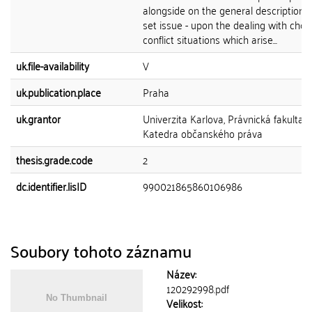
alongside on the general description o
set issue - upon the dealing with cho
conflict situations which arise...
uk.file-availability
V
uk.publication.place
Praha
uk.grantor
Univerzita Karlova, Právnická fakulta,
Katedra občanského práva
thesis.grade.code
2
dc.identifier.lisID
990021865860106986
Soubory tohoto záznamu
Název:
120292998.pdf
Velikost: