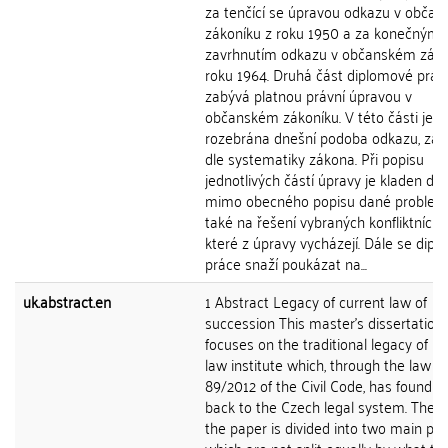
za tenčící se úpravou odkazu v obča
zákoníku z roku 1950 a za konečným
zavrhnutím odkazu v občanském záko
roku 1964. Druhá část diplomové prác
zabývá platnou právní úpravou v
občanském zákoníku. V této části je
rozebrána dnešní podoba odkazu, zá
dle systematiky zákona. Při popisu
jednotlivých částí úpravy je kladen dů
mimo obecného popisu dané problem
také na řešení vybraných konfliktních s
které z úpravy vycházejí. Dále se dip
práce snaží poukázat na...
uk.abstract.en
1 Abstract Legacy of current law of
succession This master's dissertation
focuses on the traditional legacy of 
law institute which, through the law no
89/2012 of the Civil Code, has found i
back to the Czech legal system. The t
the paper is divided into two main par