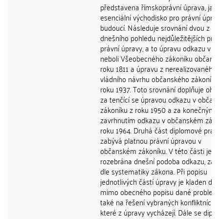
představena římskoprávní úprava, jak
esenciální východisko pro právní úpra
budoucí. Následuje srovnání dvou z
dnešního pohledu nejdůležitějších pr
právní úpravy, a to úpravu odkazu v A
neboli Všeobecného zákoníku občans
roku 1811 a úpravu z nerealizovaného
vládního návrhu občanského zákoníku
roku 1937. Toto srovnání doplňuje ohl
za tenčící se úpravou odkazu v obča
zákoníku z roku 1950 a za konečným
zavrhnutím odkazu v občanském záko
roku 1964. Druhá část diplomové prác
zabývá platnou právní úpravou v
občanském zákoníku. V této části je
rozebrána dnešní podoba odkazu, zá
dle systematiky zákona. Při popisu
jednotlivých částí úpravy je kladen dů
mimo obecného popisu dané problem
také na řešení vybraných konfliktních s
které z úpravy vycházejí. Dále se dip