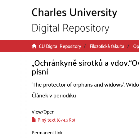
Skip to main content
CU Digital Repository
Filozofická fakulta
Op
„Ochránkyně sirotků a vdov.“O
písní
'The protector of orphans and widows'. Wid
Článek v periodiku
View/
Open
Plný text (674.3Kb)
Permanent link