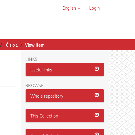
English
Login
Číslo 1
View Item
LINKS
Useful links
BROWSE
Whole repository
This Collection