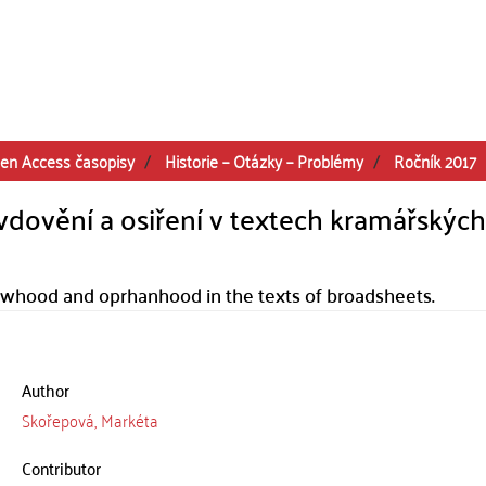
en Access časopisy
Historie – Otázky – Problémy
Ročník 2017
vdovění a osiření v textech kramářských
owhood and oprhanhood in the texts of broadsheets.
Author
Skořepová, Markéta
Contributor