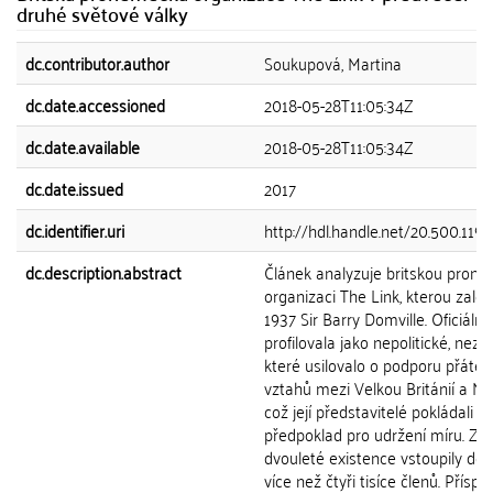
druhé světové války
dc.contributor.author
Soukupová, Martina
dc.date.accessioned
2018-05-28T11:05:34Z
dc.date.available
2018-05-28T11:05:34Z
dc.date.issued
2017
dc.identifier.uri
http://hdl.handle.net/20.500.119
dc.description.abstract
Článek analyzuje britskou pron
organizaci The Link, kterou založi
1937 Sir Barry Domville. Oficiálně
profilovala jako nepolitické, nezáv
které usilovalo o podporu přátel
vztahů mezi Velkou Británií a 
což její představitelé pokládali 
předpoklad pro udržení míru. Za
dvouleté existence vstoupily do 
více než čtyři tisíce členů. Příspě