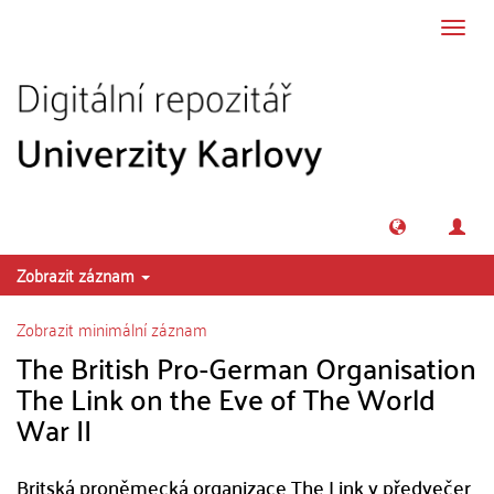
Přeskočit na obsah
Přepn
navig
Zobrazit záznam
Zobrazit minimální záznam
The British Pro-German Organisation
The Link on the Eve of The World
War II
Britská proněmecká organizace The Link v předvečer