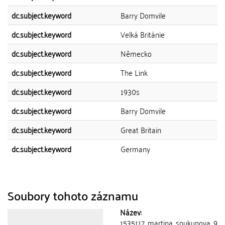
dc.subject.keyword
Barry Domvile
dc.subject.keyword
Velká Británie
dc.subject.keyword
Německo
dc.subject.keyword
The Link
dc.subject.keyword
1930s
dc.subject.keyword
Barry Domvile
dc.subject.keyword
Great Britain
dc.subject.keyword
Germany
Soubory tohoto záznamu
Název:
1535117_martina_soukupova_9