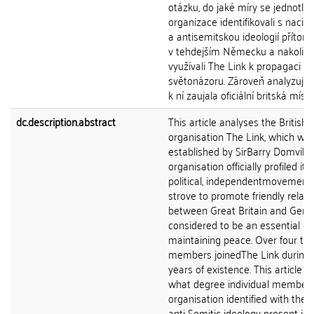
otázku, do jaké míry se jednotliv
organizace identifikovali s nacist
a antisemitskou ideologií příto
v tehdejším Německu a nakolik 
využívali The Link k propagaci s
světonázoru. Zároveň analyzuje, 
k ní zaujala oficiální britská místa
dc.description.abstract
This article analyses the Britis
organisation The Link, which wa
established by SirBarry Domvile 
organisation officially profiled its
political, independentmovement,
strove to promote friendly relati
between Great Britain and Germ
considered to be an essential con
maintaining peace. Over four th
members joinedThe Link during 
years of existence. This article q
what degree individual members
organisation identified with the 
anti-Semitic ideology present i