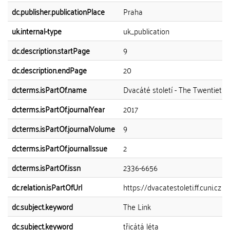
dc.publisher.publicationPlace
Praha
uk.internal-type
uk_publication
dc.description.startPage
9
dc.description.endPage
20
dcterms.isPartOf.name
Dvacáté století - The Twentieth
dcterms.isPartOf.journalYear
2017
dcterms.isPartOf.journalVolume
9
dcterms.isPartOf.journalIssue
2
dcterms.isPartOf.issn
2336-6656
dc.relation.isPartOfUrl
https://dvacatestoleti.ff.cuni.cz
dc.subject.keyword
The Link
dc.subject.keyword
třicátá léta