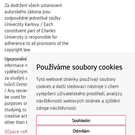
Za dodržení všech ustanovení
autorského zákona jsou
zodpovědné jednotlivé složky
Univerzity Karlovy. / Each
constituent part of Charles
University is responsible for
adherence to all provisions of the
copyright law.
Upozornění / Notice:
Získané
Používáme soubory cookies
informace nemohou být použity k
výdělečným účelům nebo vydávány
za studijní, vědeckou nebo jinou
Tyto webové stránky používají soubory
tvůrčí činnost jiné osoby než autora.
cookies a další sledovací nástroje s cílem
/ Any retrieved information shall not
vylepšení uživatelského prostředí, analýzy
be used for any commercial
návštěvnosti webových stránek a zjištění
purposes or claimed as results of
zdroje návštěvnosti.
studying, scientific or any other
creative activities of any person
Souhlasím
other than the author.
DSpace software
copyright © 2002-
Odmítám