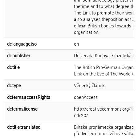
thetime and to what degree the
The Link to promote their world o
also analyses theposition assu
official British bodies towards thi
organisation.
dc.language.iso
en
dc.publisher
Univerzita Karlova, Filozofická fa
dc.title
The British Pro-German Organis
Link on the Eve of The World War
dc.type
Vědecký článek
dcterms.accessRights
openAccess
dcterms.license
http://creativecommons.org/lice
nd/2.0/
dc.title.translated
Britská proněmecká organizace 
předvečer druhé světové války