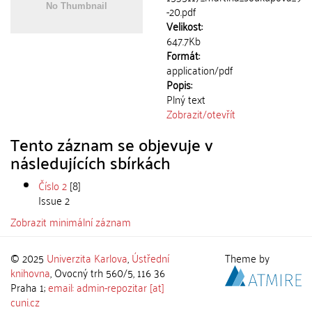
-20.pdf
Velikost:
647.7Kb
Formát:
application/pdf
Popis:
Plný text
Zobrazit/
otevřít
Tento záznam se objevuje v
následujících sbírkách
Číslo 2
[8]
Issue 2
Zobrazit minimální záznam
© 2025
Univerzita Karlova
,
Ústřední
Theme by
knihovna
, Ovocný trh 560/5, 116 36
Praha 1;
email: admin-repozitar [at]
cuni.cz