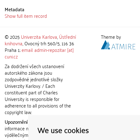
Metadata
Show full item record
© 2025
Univerzita Karlova
,
Ústřední
Theme by
knihovna
, Ovocný trh 560/5, 116 36
Praha 1;
email: admin-repozitar [at]
cuni.cz
Za dodržení všech ustanovení
autorského zákona jsou
zodpovědné jednotlivé složky
Univerzity Karlovy. / Each
constituent part of Charles
University is responsible for
adherence to all provisions of the
copyright law.
Upozornění / Notice:
Získané
We use cookies
informace nemohou být použity k
výdělečným účelům nebo vydávány