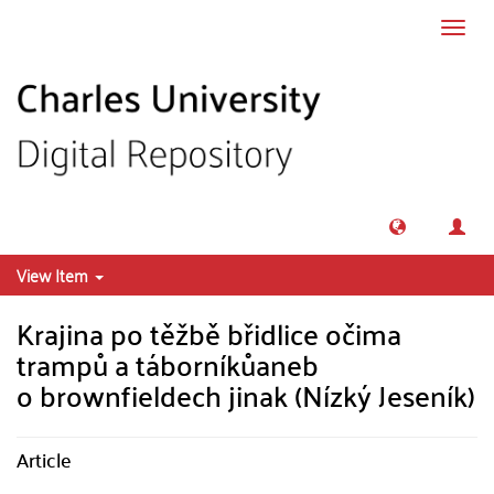
Skip to main content
Toggl
navig
View Item
Krajina po těžbě břidlice očima
trampů a táborníkůaneb
o brownfieldech jinak (Nízký Jeseník)
Article