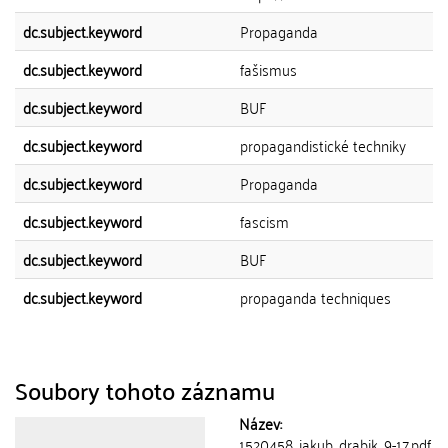
dc.subject.keyword
Propaganda
dc.subject.keyword
fašismus
dc.subject.keyword
BUF
dc.subject.keyword
propagandistické techniky
dc.subject.keyword
Propaganda
dc.subject.keyword
fascism
dc.subject.keyword
BUF
dc.subject.keyword
propaganda techniques
Soubory tohoto záznamu
Název:
1520458_jakub_drabik_9-17.pdf