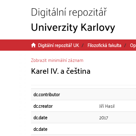
Přeskočit na obsah
Digitální repozitář UK
Filozofická fakulta
Op
Zobrazit minimální záznam
Karel IV. a čeština
dc.contributor
dc.creator
Jiří Hasil
dc.date
2017
dc.date