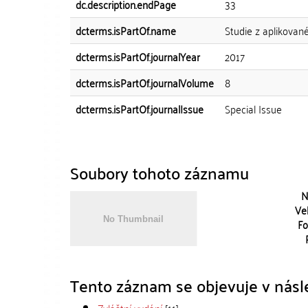
dc.description.endPage
33
dcterms.isPartOf.name
Studie z aplikované 
dcterms.isPartOf.journalYear
2017
dcterms.isPartOf.journalVolume
8
dcterms.isPartOf.journalIssue
Special Issue
Soubory tohoto záznamu
N
Vel
Fo
Tento záznam se objevuje v násle