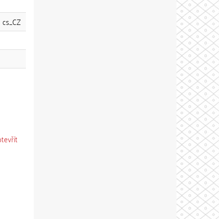
cs_CZ
otevřít