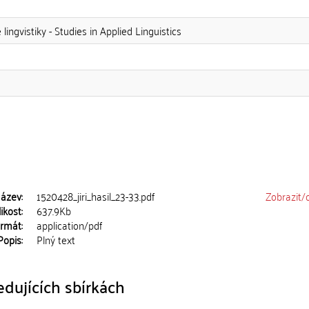
lingvistiky - Studies in Applied Linguistics
ázev:
1520428_jiri_hasil_23-33.pdf
Zobrazit/
ikost:
637.9Kb
rmát:
application/pdf
Popis:
Plný text
dujících sbírkách