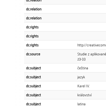
dc.relation
dc.relation
dc.rights
dc.rights
dc.rights
http://creativecom
dc.source
Studie z aplikované 
23-33
dc.subject
čeština
dc.subject
jazyk
dc.subject
Karel IV.
dc.subject
království
dc.subject
latina