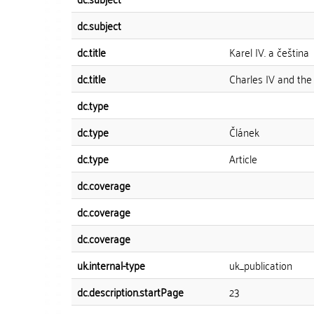
dc.subject
dc.title
Karel IV. a čeština
dc.title
Charles IV and th
dc.type
dc.type
Článek
dc.type
Article
dc.coverage
dc.coverage
dc.coverage
uk.internal-type
uk_publication
dc.description.startPage
23