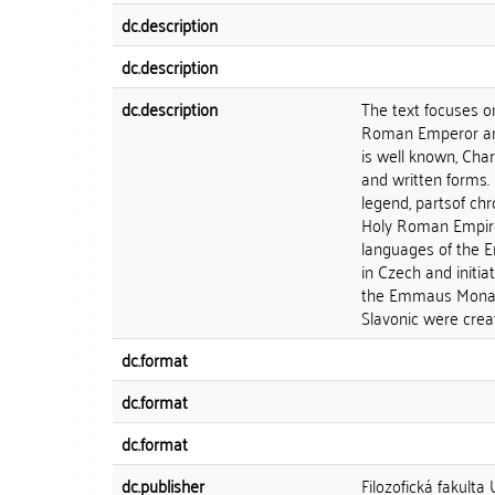
dc.description
dc.description
dc.description
The text focuses on
Roman Emperor and
is well known, Char
and written forms.
legend, partsof chro
Holy Roman Empire)
languages of the E
in Czech and initia
the Emmaus Monast
Slavonic were crea
dc.format
dc.format
dc.format
dc.publisher
Filozofická fakulta