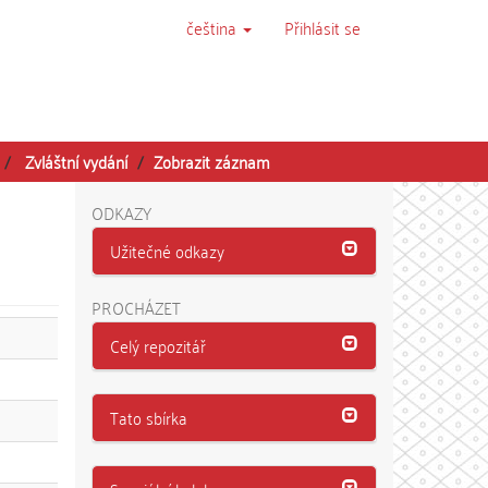
čeština
Přihlásit se
Zvláštní vydání
Zobrazit záznam
ODKAZY
Užitečné odkazy
PROCHÁZET
Celý repozitář
Tato sbírka