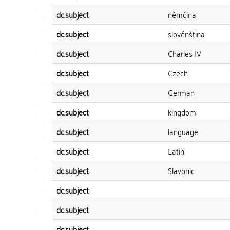
dc.subject
němčina
dc.subject
slověnština
dc.subject
Charles IV
dc.subject
Czech
dc.subject
German
dc.subject
kingdom
dc.subject
language
dc.subject
Latin
dc.subject
Slavonic
dc.subject
dc.subject
dc.subject