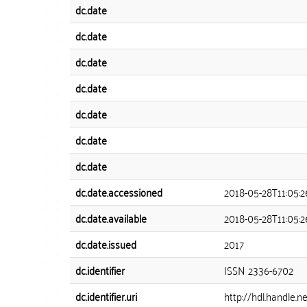
dc.date
dc.date
dc.date
dc.date
dc.date
dc.date
dc.date
dc.date.accessioned
2018-05-28T11:05:2
dc.date.available
2018-05-28T11:05:2
dc.date.issued
2017
dc.identifier
ISSN 2336-6702
dc.identifier.uri
http://hdl.handle.