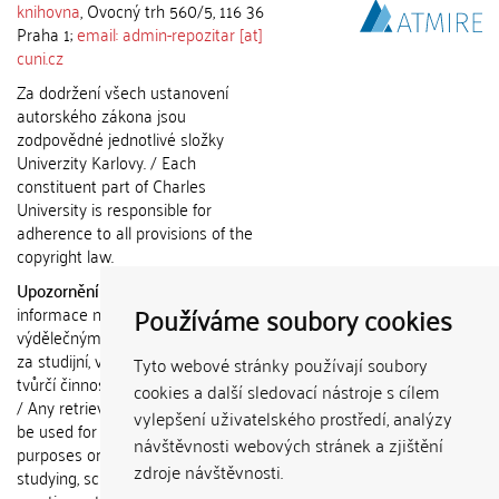
knihovna
, Ovocný trh 560/5, 116 36
Praha 1;
email: admin-repozitar [at]
cuni.cz
Za dodržení všech ustanovení
autorského zákona jsou
zodpovědné jednotlivé složky
Univerzity Karlovy. / Each
constituent part of Charles
University is responsible for
adherence to all provisions of the
copyright law.
Upozornění / Notice:
Získané
Používáme soubory cookies
informace nemohou být použity k
výdělečným účelům nebo vydávány
za studijní, vědeckou nebo jinou
Tyto webové stránky používají soubory
tvůrčí činnost jiné osoby než autora.
cookies a další sledovací nástroje s cílem
/ Any retrieved information shall not
vylepšení uživatelského prostředí, analýzy
be used for any commercial
návštěvnosti webových stránek a zjištění
purposes or claimed as results of
zdroje návštěvnosti.
studying, scientific or any other