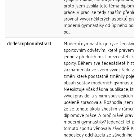
proto jsem zvolila toto téma diplomo
práce. V práci se tedy snažím přehled
srovnat vývoj některých aspektů pravi
moderní gymnastiky od úplného počá
po...
dc.description.abstract
Moderní gymnastika je ryze ženským
sportovním odvětvím, které právem z
jedno z předních míst mezi estetickým
sporty. Během své šedesátileté histor
zaznamenala ve svém vývoji řadu zás
změn, které podstatně změnily pojetí 
obsah sestav moderních gymnastek.
Neexistuje však žádná publikace, kter
vývoj pravidel a s nimi souvisejících 
uceleně zpracovala. Rozhodla jsem se
že se tohoto úkolu zhostím v rámci s
diplomové práce. A proč právě pravidl
moderní gymnastiky? Jedenáct let jse
tomuto sportu věnovala závodně. Kdy
naposledy odcházela ze závodního ko