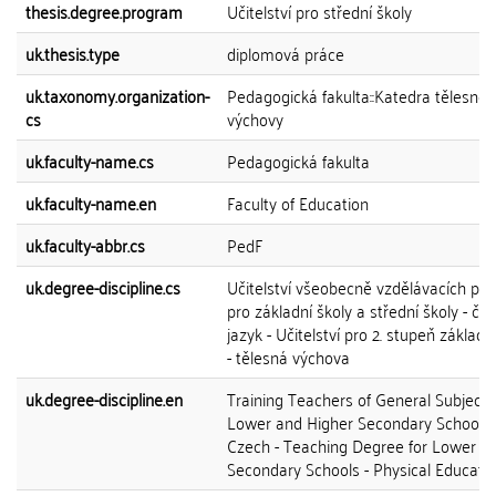
thesis.degree.program
Učitelství pro střední školy
uk.thesis.type
diplomová práce
uk.taxonomy.organization-
Pedagogická fakulta::Katedra tělesné
cs
výchovy
uk.faculty-name.cs
Pedagogická fakulta
uk.faculty-name.en
Faculty of Education
uk.faculty-abbr.cs
PedF
uk.degree-discipline.cs
Učitelství všeobecně vzdělávacích př
pro základní školy a střední školy - če
jazyk - Učitelství pro 2. stupeň základn
- tělesná výchova
uk.degree-discipline.en
Training Teachers of General Subjects
Lower and Higher Secondary Schools 
Czech - Teaching Degree for Lower
Secondary Schools - Physical Educati