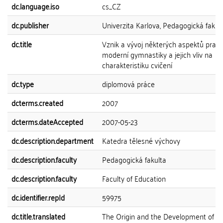
dc.language.iso
cs_CZ
dc.publisher
Univerzita Karlova, Pedagogická fakul
dc.title
Vznik a vývoj některých aspektů pravi
moderní gymnastiky a jejich vliv na
charakteristiku cvičení
dc.type
diplomová práce
dcterms.created
2007
dcterms.dateAccepted
2007-05-23
dc.description.department
Katedra tělesné výchovy
dc.description.faculty
Pedagogická fakulta
dc.description.faculty
Faculty of Education
dc.identifier.repId
59975
dc.title.translated
The Origin and the Development of S