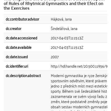
of Rules of Rhytmical Gymnastics and their Efect on
the Exercises
dc.contributor.advisor
Hájková, Jana
dc.creator
Šindelářová, Jana
dc.date.accessioned
2017-04-03T11:15:13Z
dc.date.available
2017-04-03T11:15:13Z
dc.date.issued
2007
dc.identifier.uri
http://hdl.handle.net/20.500.11956/97
dc.description.abstract
Moderní gymnastika je ryze ženským
sportovním odvětvím, které právem z
jedno z předních míst mezi estetickým
sporty. Během své šedesátileté histor
zaznamenala ve svém vývoji řadu zás
změn, které podstatně změnily pojetí 
obsah sestav moderních gymnastek.