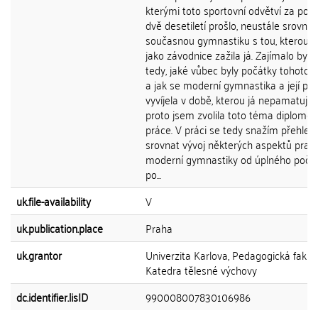
kterými toto sportovní odvětví za posl
dvě desetiletí prošlo, neustále srovn
současnou gymnastiku s tou, kterou 
jako závodnice zažila já. Zajímalo by 
tedy, jaké vůbec byly počátky tohoto 
a jak se moderní gymnastika a její pra
vyvíjela v době, kterou já nepamatuji.
proto jsem zvolila toto téma diplomo
práce. V práci se tedy snažím přehled
srovnat vývoj některých aspektů pravi
moderní gymnastiky od úplného počá
po...
uk.file-availability
V
uk.publication.place
Praha
uk.grantor
Univerzita Karlova, Pedagogická fakult
Katedra tělesné výchovy
dc.identifier.lisID
990008007830106986