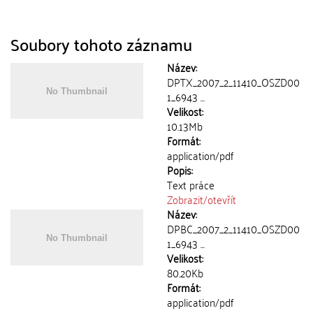
Soubory tohoto záznamu
Název:
DPTX_2007_2_11410_OSZD00
1_6943 ...
Velikost:
10.13Mb
Formát:
application/pdf
Popis:
Text práce
Zobrazit/
otevřít
Název:
DPBC_2007_2_11410_OSZD00
1_6943 ...
Velikost:
80.20Kb
Formát:
application/pdf