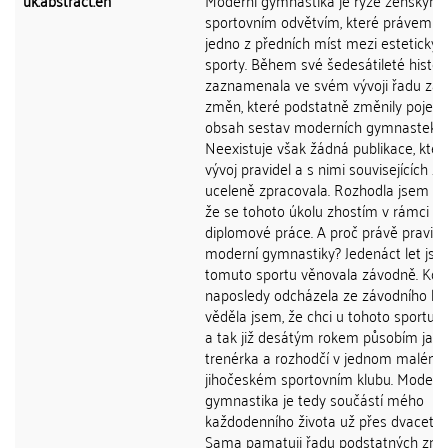
uk.abstract.en
Moderní gymnastika je ryze ženským
sportovním odvětvím, které právem z
jedno z předních míst mezi estetickým
sporty. Během své šedesátileté histor
zaznamenala ve svém vývoji řadu zás
změn, které podstatně změnily pojetí 
obsah sestav moderních gymnastek.
Neexistuje však žádná publikace, kter
vývoj pravidel a s nimi souvisejících 
uceleně zpracovala. Rozhodla jsem se
že se tohoto úkolu zhostím v rámci s
diplomové práce. A proč právě pravidl
moderní gymnastiky? Jedenáct let jse
tomuto sportu věnovala závodně. Kdy
naposledy odcházela ze závodního ko
věděla jsem, že chci u tohoto sportu z
a tak již desátým rokem působím jako
trenérka a rozhodčí v jednom malém
jihočeském sportovním klubu. Modern
gymnastika je tedy součástí mého
každodenního života už přes dvacet le
Sama pamatuji řadu podstatných změ