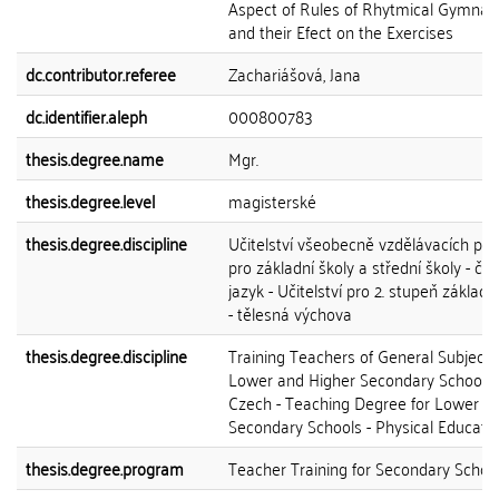
Aspect of Rules of Rhytmical Gymnast
and their Efect on the Exercises
dc.contributor.referee
Zachariášová, Jana
dc.identifier.aleph
000800783
thesis.degree.name
Mgr.
thesis.degree.level
magisterské
thesis.degree.discipline
Učitelství všeobecně vzdělávacích př
pro základní školy a střední školy - če
jazyk - Učitelství pro 2. stupeň základn
- tělesná výchova
thesis.degree.discipline
Training Teachers of General Subjects
Lower and Higher Secondary Schools 
Czech - Teaching Degree for Lower
Secondary Schools - Physical Educati
thesis.degree.program
Teacher Training for Secondary Schoo