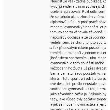
Neexistuje však žádná publikace, kter
vývoj pravidel a s nimi souvisejících 
uceleně zpracovala. Rozhodla jsem se
že se tohoto úkolu zhostím v rámci s
diplomové práce. A proč právě pravidl
moderní gymnastiky? Jedenáct let jse
tomuto sportu věnovala závodně. Kdy
naposledy odcházela ze závodního ko
věděla jsem, že chci u tohoto sportu z
a tak již desátým rokem působím jako
trenérka a rozhodčí v jednom malém
jihočeském sportovním klubu. Modern
gymnastika je tedy součástí mého
každodenního života už přes dvacet le
Sama pamatuji řadu podstatných změ
kterými toto sportovní odvětví za posl
dvě desetiletí prošlo, neustále srovn
současnou gymnastiku s tou, kterou 
jako závodnice zažila já. Zajímalo by 
tedy, jaké vůbec byly počátky tohoto 
a jak se moderní gymnastika a její pra
vyvíjela v době, kterou já nepamatuji.