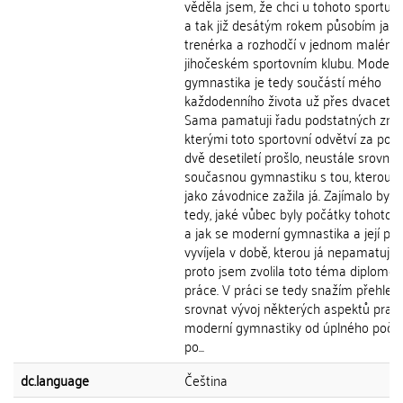
věděla jsem, že chci u tohoto sportu z
a tak již desátým rokem působím jako
trenérka a rozhodčí v jednom malém
jihočeském sportovním klubu. Modern
gymnastika je tedy součástí mého
každodenního života už přes dvacet le
Sama pamatuji řadu podstatných změ
kterými toto sportovní odvětví za posl
dvě desetiletí prošlo, neustále srovn
současnou gymnastiku s tou, kterou 
jako závodnice zažila já. Zajímalo by 
tedy, jaké vůbec byly počátky tohoto 
a jak se moderní gymnastika a její pra
vyvíjela v době, kterou já nepamatuji.
proto jsem zvolila toto téma diplomo
práce. V práci se tedy snažím přehled
srovnat vývoj některých aspektů pravi
moderní gymnastiky od úplného počá
po...
dc.language
Čeština