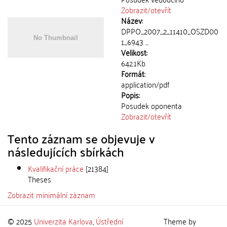
Zobrazit/
otevřít
Název:
DPPO_2007_2_11410_OSZD00
1_6943 ...
Velikost:
642.1Kb
Formát:
application/pdf
Popis:
Posudek oponenta
Zobrazit/
otevřít
Tento záznam se objevuje v
následujících sbírkách
Kvalifikační práce
[21384]
Theses
Zobrazit minimální záznam
© 2025
Univerzita Karlova
,
Ústřední
Theme by