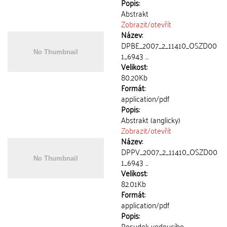
Popis:
Abstrakt
Zobrazit/
otevřít
Název:
DPBE_2007_2_11410_OSZD00
1_6943 ...
Velikost:
80.20Kb
Formát:
application/pdf
Popis:
Abstrakt (anglicky)
Zobrazit/
otevřít
Název:
DPPV_2007_2_11410_OSZD00
1_6943 ...
Velikost:
82.01Kb
Formát:
application/pdf
Popis:
Posudek vedoucího