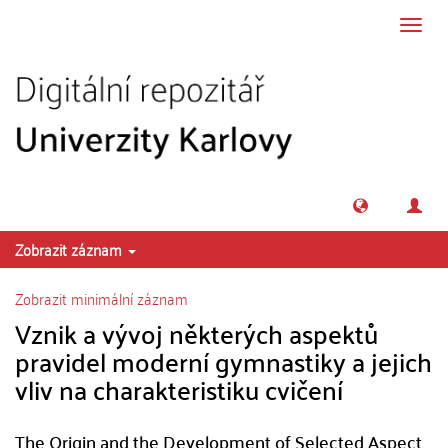
Přeskočit na obsah
Přepn
navig
Zobrazit záznam
Zobrazit minimální záznam
Vznik a vývoj některých aspektů
pravidel moderní gymnastiky a jejich
vliv na charakteristiku cvičení
The Origin and the Development of Selected Aspect