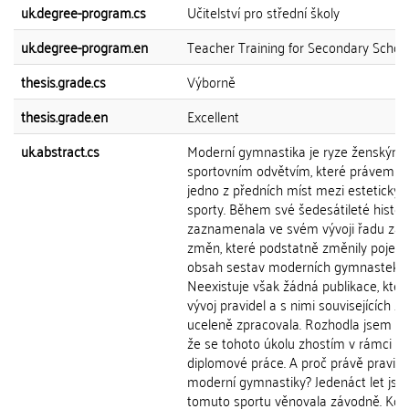
uk.degree-program.cs
Učitelství pro střední školy
uk.degree-program.en
Teacher Training for Secondary Schoo
thesis.grade.cs
Výborně
thesis.grade.en
Excellent
uk.abstract.cs
Moderní gymnastika je ryze ženským
sportovním odvětvím, které právem z
jedno z předních míst mezi estetickým
sporty. Během své šedesátileté histor
zaznamenala ve svém vývoji řadu zás
změn, které podstatně změnily pojetí 
obsah sestav moderních gymnastek.
Neexistuje však žádná publikace, kter
vývoj pravidel a s nimi souvisejících 
uceleně zpracovala. Rozhodla jsem se
že se tohoto úkolu zhostím v rámci s
diplomové práce. A proč právě pravidl
moderní gymnastiky? Jedenáct let jse
tomuto sportu věnovala závodně. Kdy