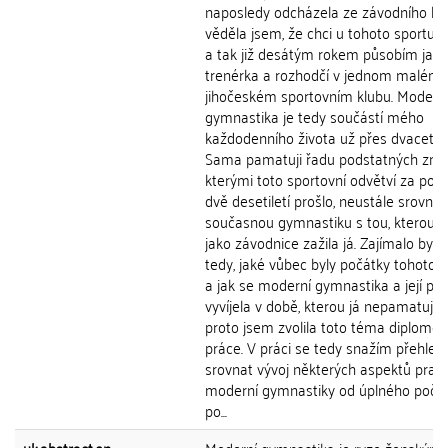
naposledy odcházela ze závodního ko
věděla jsem, že chci u tohoto sportu z
a tak již desátým rokem působím jako
trenérka a rozhodčí v jednom malém
jihočeském sportovním klubu. Modern
gymnastika je tedy součástí mého
každodenního života už přes dvacet le
Sama pamatuji řadu podstatných změ
kterými toto sportovní odvětví za posl
dvě desetiletí prošlo, neustále srovn
současnou gymnastiku s tou, kterou 
jako závodnice zažila já. Zajímalo by 
tedy, jaké vůbec byly počátky tohoto 
a jak se moderní gymnastika a její pra
vyvíjela v době, kterou já nepamatuji.
proto jsem zvolila toto téma diplomo
práce. V práci se tedy snažím přehled
srovnat vývoj některých aspektů pravi
moderní gymnastiky od úplného počá
po...