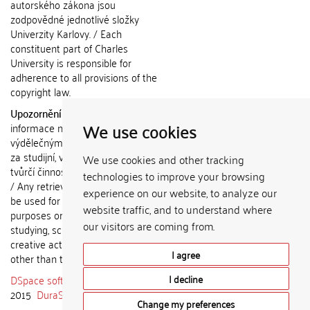
autorského zákona jsou
zodpovědné jednotlivé složky
Univerzity Karlovy. / Each
constituent part of Charles
University is responsible for
adherence to all provisions of the
copyright law.
Upozornění / Notice:
Získané
We use cookies
informace nemohou být použity k
výdělečným účelům nebo vydávány
za studijní, vědeckou nebo jinou
We use cookies and other tracking
tvůrčí činnost jiné osoby než autora.
technologies to improve your browsing
/ Any retrieved information shall not
experience on our website, to analyze our
be used for any commercial
website traffic, and to understand where
purposes or claimed as results of
our visitors are coming from.
studying, scientific or any other
creative activities of any person
I agree
other than the author.
DSpace software
copyright © 2002-
I decline
2015
DuraSpace
Change my preferences