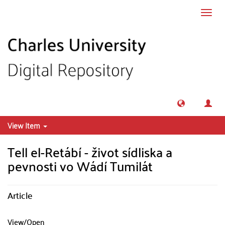
Skip to main content
Toggl
navig
View Item
Tell el-Retábí - život sídliska a
pevnosti vo Wádí Tumilát
Article
View/
Open