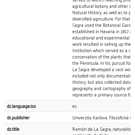
agricultural botany and other sub
Natural History, as well as to p
diversified agriculture. For that 
Sagra used the Botanical Garde
established in Havana in 1817 as
educational and experimental sp
work resulted in seÞing up the Ag
Institution which served as a cen
conservation of the plants that 
the Peninsula. In his pursuit for
La Sagra developed a vast work
included not only documentation
History, but also collected data 
geography and cartography of 
represents a primary source for 
dc.language.iso
es
dc.publisher
Univerzita Karlova, Filozofická fa
dc.title
Ramón de La Sagra, naturalista,