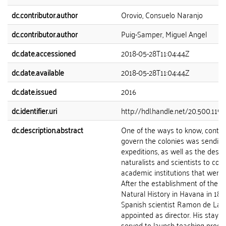
dc.contributor.author
Orovio, Consuelo Naranjo
dc.contributor.author
Puig-Samper, Miguel Angel
dc.date.accessioned
2018-05-28T11:04:44Z
dc.date.available
2018-05-28T11:04:44Z
dc.date.issued
2016
dc.identifier.uri
http://hdl.handle.net/20.500.119
dc.description.abstract
One of the ways to know, contro
govern the colonies was sending 
expeditions, as well as the desig
naturalists and scientists to con
academic institutions that were 
After the establishment of the ch
Natural History in Havana in 1822
Spanish scientist Ramon de La 
appointed as director. His stay i
served to launch teaching progr