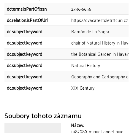
dcterms.isPartOf.issn
2336-6656
dc.relation.isPartOfUrl
https://dvacatestoleti.ff.cuni.cz
dc.subject.keyword
Ramón de La Sagra
dc.subject.keyword
chair of Natural History in Hava
dc.subject.keyword
the Botanical Garden in Havana
dc.subject.keyword
Natural History
dc.subject.keyword
Geography and Cartography of 
dc.subject.keyword
XIX Century
Soubory tohoto záznamu
Název:
1487089_miguel_angel_puig-