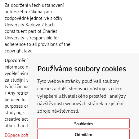
Za dodržení všech ustanovení
autorského zákona jsou
zodpovědné jednotlivé složky
Univerzity Karlovy. / Each
constituent part of Charles
University is responsible for
adherence to all provisions of the
copyright law.
Upozornění / Notice:
Získané
Používáme soubory cookies
informace nemohou být použity k
výdělečným účelům nebo vydávány
za studijní, vědeckou nebo jinou
Tyto webové stránky používají soubory
tvůrčí činnost jiné osoby než autora.
cookies a další sledovací nástroje s cílem
/ Any retrieved information shall not
vylepšení uživatelského prostředí, analýzy
be used for any commercial
návštěvnosti webových stránek a zjištění
purposes or claimed as results of
zdroje návštěvnosti.
studying, scientific or any other
creative activities of any person
Souhlasím
other than the author.
DSpace software
copyright © 2002-
Odmítám