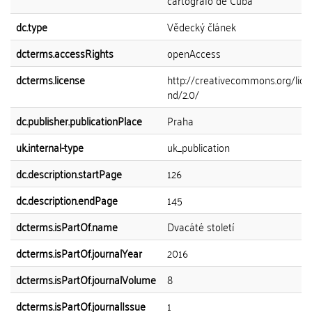
cartógrafo de Cuba
dc.type
Vědecký článek
dcterms.accessRights
openAccess
dcterms.license
http://creativecommons.org/lice
nd/2.0/
dc.publisher.publicationPlace
Praha
uk.internal-type
uk_publication
dc.description.startPage
126
dc.description.endPage
145
dcterms.isPartOf.name
Dvacáté století
dcterms.isPartOf.journalYear
2016
dcterms.isPartOf.journalVolume
8
dcterms.isPartOf.journalIssue
1