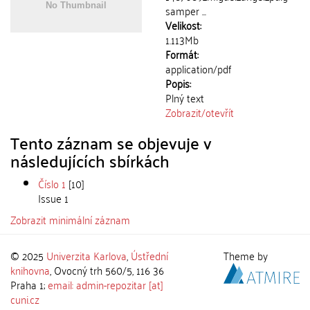
samper ...
Velikost:
1.113Mb
Formát:
application/pdf
Popis:
Plný text
Zobrazit/
otevřít
Tento záznam se objevuje v
následujících sbírkách
Číslo 1
[10]
Issue 1
Zobrazit minimální záznam
© 2025
Univerzita Karlova
,
Ústřední
Theme by
knihovna
, Ovocný trh 560/5, 116 36
Praha 1;
email: admin-repozitar [at]
cuni.cz