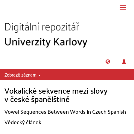
Přeskočit na obsah
Přepn
navig
Zobrazit záznam
Vokalické sekvence mezi slovy
v české španělštině
Vowel Sequences Between Words in Czech Spanish
Vědecký článek