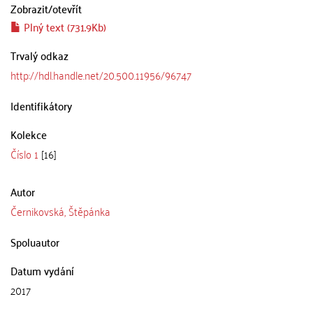
Zobrazit/
otevřít
Plný text (731.9Kb)
Trvalý odkaz
http://hdl.handle.net/20.500.11956/96747
Identifikátory
Kolekce
Číslo 1
[16]
Autor
Černikovská, Štěpánka
Spoluautor
Datum vydání
2017