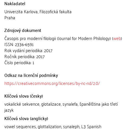
Nakladatel
Univerzita Karlova, Filozofická fakulta
Praha
Zdrojový dokument
Časopis pro moderní filologii (Journal for Modern Philology) (
web
)
ISSN: 2336-6591
Rok vydání periodika: 2017
Ročník periodika: 2017
Číslo periodika: 1
Odkaz na licenční podmínky
https://creativecommons.org/licenses/by-nc-nd/2.0/
Klíčová slova (česky)
vokalické sekvence, glotalizace, synalefa, španělština jako třetí
jazyk
Klíčová slova (anglicky)
vowel sequences, glottalization, synaleph, L3 Spanish