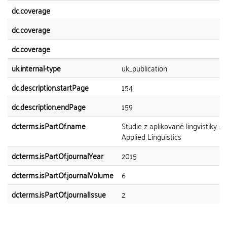
dc.coverage
dc.coverage
dc.coverage
uk.internal-type
uk_publication
dc.description.startPage
154
dc.description.endPage
159
dcterms.isPartOf.name
Studie z aplikované lingvistiky - 
Applied Linguistics
dcterms.isPartOf.journalYear
2015
dcterms.isPartOf.journalVolume
6
dcterms.isPartOf.journalIssue
2