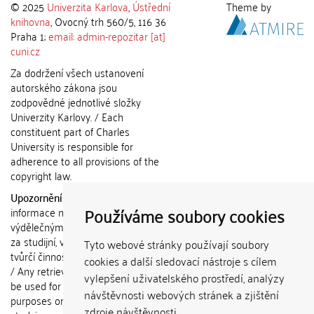
© 2025
Univerzita Karlova
,
Ústřední
Theme by
knihovna
, Ovocný trh 560/5, 116 36
Praha 1;
email: admin-repozitar [at]
cuni.cz
Za dodržení všech ustanovení
autorského zákona jsou
zodpovědné jednotlivé složky
Univerzity Karlovy. / Each
constituent part of Charles
University is responsible for
adherence to all provisions of the
copyright law.
Upozornění / Notice:
Získané
Používáme soubory cookies
informace nemohou být použity k
výdělečným účelům nebo vydávány
za studijní, vědeckou nebo jinou
Tyto webové stránky používají soubory
tvůrčí činnost jiné osoby než autora.
cookies a další sledovací nástroje s cílem
/ Any retrieved information shall not
vylepšení uživatelského prostředí, analýzy
be used for any commercial
návštěvnosti webových stránek a zjištění
purposes or claimed as results of
zdroje návštěvnosti.