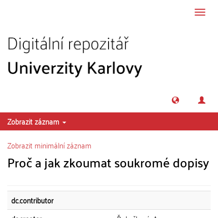
Přeskočit na obsah
Přepn
navig
Zobrazit záznam
Zobrazit minimální záznam
Proč a jak zkoumat soukromé dopisy
dc.contributor