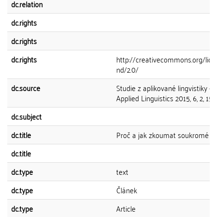
dc.relation
dc.rights
dc.rights
dc.rights
http://creativecommons.org/lice
nd/2.0/
dc.source
Studie z aplikované lingvistiky - 
Applied Linguistics 2015, 6, 2, 15
dc.subject
dc.title
Proč a jak zkoumat soukromé d
dc.title
dc.type
text
dc.type
Článek
dc.type
Article