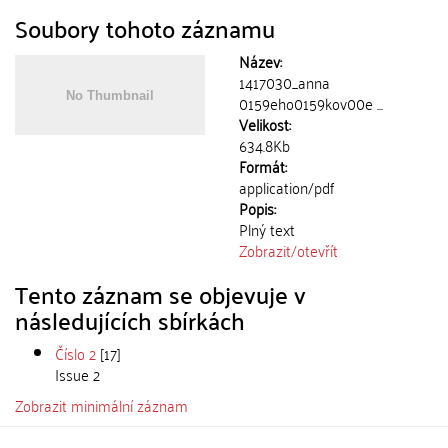
Soubory tohoto záznamu
Název:
1417030_anna
0159eho0159kov00e ...
Velikost:
634.8Kb
Formát:
application/pdf
Popis:
Plný text
Zobrazit/
otevřít
Tento záznam se objevuje v
následujících sbírkách
Číslo 2
[17]
Issue 2
Zobrazit minimální záznam