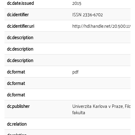
dc.date.issued
2015
dc.identifier
ISSN 2336-6702
dc.identifier.uri
http://hdl.handle.net/20.500.119
dc.description
dc.description
dc.description
dc.format
pdf
dc.format
dc.format
dc.publisher
Univerzita Karlova v Praze, Filoz
fakulta
dc.relation