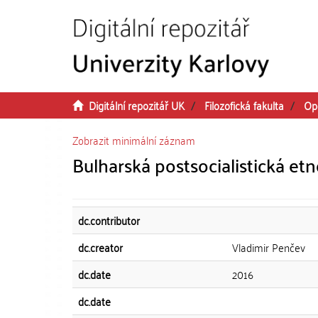
Přeskočit na obsah
Digitální repozitář UK
Filozofická fakulta
Op
Zobrazit minimální záznam
Bulharská postsocialistická et
dc.contributor
dc.creator
Vladimir Penčev
dc.date
2016
dc.date