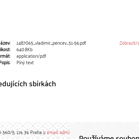
ázev:
1487065_vladimir_pencev_51-56.pdf
Zobrazit/
ikost:
640.8Kb
rmát:
application/pdf
Popis:
Plný text
dujících sbírkách
h 560/5, 116 36 Praha 1;
email: admin-repozitar [at] cuni.cz
Používáme soubor