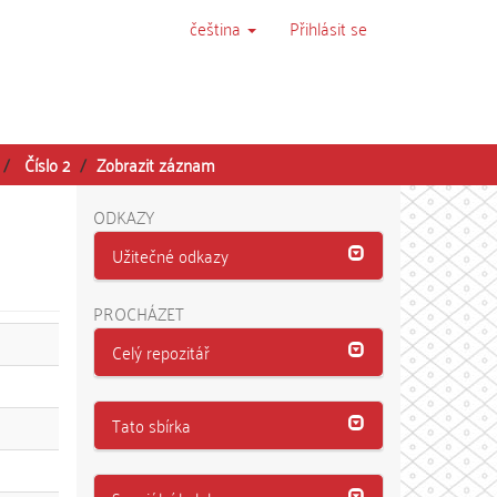
čeština
Přihlásit se
Číslo 2
Zobrazit záznam
ODKAZY
Užitečné odkazy
PROCHÁZET
Celý repozitář
Tato sbírka