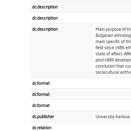
dc.description
dc.description
dc.description
Main purpose of th
Bulgarian ethnolog
main specific of th
field since 1989; e
state of affairs di
post-1989 developm
conclusion that cur
sociocultural anthr
dc.format
dc.format
dc.format
dc.publisher
Univerzita Karlova, 
dc.relation