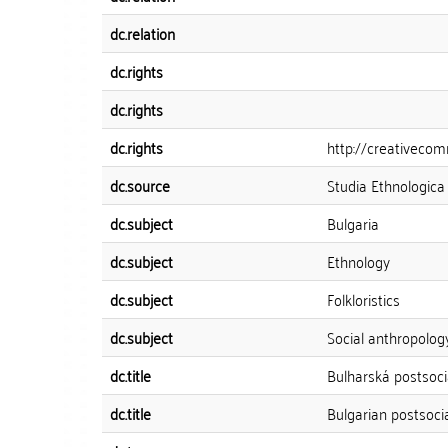
dc.relation
dc.rights
dc.rights
dc.rights
http://creativecom
dc.source
Studia Ethnologica 
dc.subject
Bulgaria
dc.subject
Ethnology
dc.subject
Folkloristics
dc.subject
Social anthropolog
dc.title
Bulharská postsocia
dc.title
Bulgarian postsocia