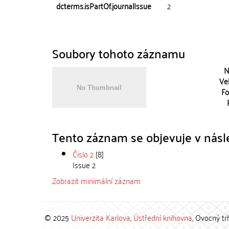
dcterms.isPartOf.journalIssue
2
Soubory tohoto záznamu
N
Vel
Fo
Tento záznam se objevuje v násle
Číslo 2
[8]
Issue 2
Zobrazit minimální záznam
© 2025
Univerzita Karlova
,
Ústřední knihovna
, Ovocný tr