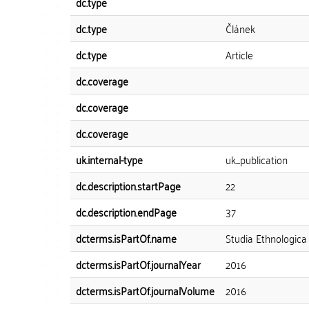
dc.type
dc.type
Článek
dc.type
Article
dc.coverage
dc.coverage
dc.coverage
uk.internal-type
uk_publication
dc.description.startPage
22
dc.description.endPage
37
dcterms.isPartOf.name
Studia Ethnologica
dcterms.isPartOf.journalYear
2016
dcterms.isPartOf.journalVolume
2016