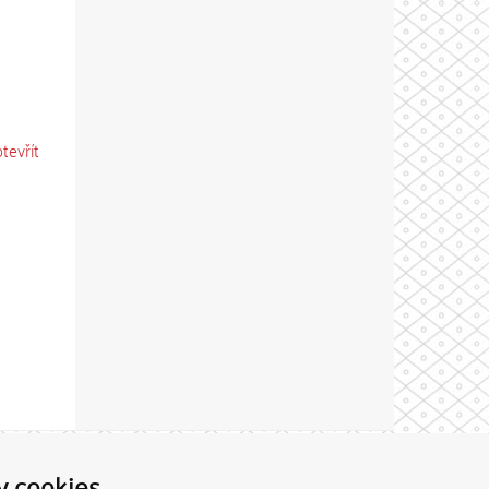
otevřít
Theme by
y cookies