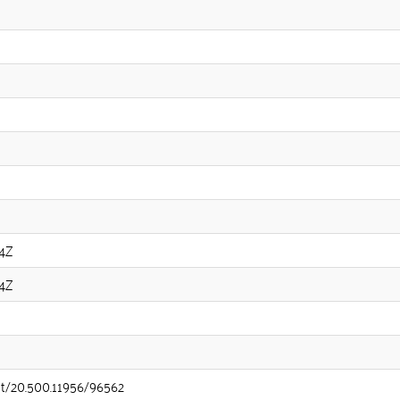
34Z
34Z
net/20.500.11956/96562