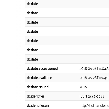
dc.date
dc.date
dc.date
dc.date
dc.date
dc.date
dc.date
dc.date.accessioned
2018-05-28T11:04:
dc.date.available
2018-05-28T11:04:
dc.date.issued
2016
dc.identifier
ISSN 2336-6699
dc.identifier.uri
http://hdl.handle.