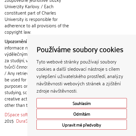
Univerzity Karlovy. / Each
constituent part of Charles
University is responsible for
adherence to all provisions of the
copyright law.
Upozornění / Notice:
Získané
Používáme soubory cookies
informace nemohou být použity k
výdělečným účelům nebo vydávány
za studijní, vědeckou nebo jinou
Tyto webové stránky používají soubory
tvůrčí činnost jiné osoby než autora.
cookies a další sledovací nástroje s cílem
/ Any retrieved information shall not
vylepšení uživatelského prostředí, analýzy
be used for any commercial
návštěvnosti webových stránek a zjištění
purposes or claimed as results of
zdroje návštěvnosti.
studying, scientific or any other
creative activities of any person
Souhlasím
other than the author.
DSpace software
copyright © 2002-
Odmítám
2015
DuraSpace
Upravit mé předvolby