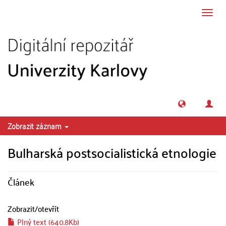
Přeskočit na obsah
Přepn
navig
Zobrazit záznam
Bulharská postsocialistická etnologie
Článek
Zobrazit/
otevřít
Plný text (640.8Kb)