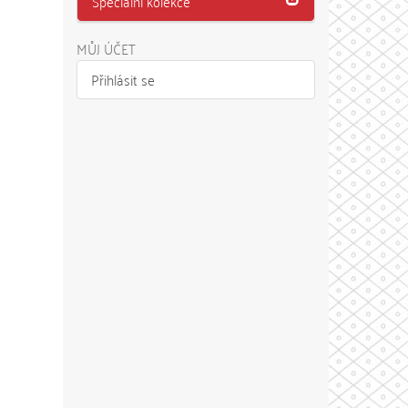
Speciální kolekce
MŮJ ÚČET
Přihlásit se