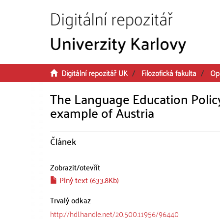
Přeskočit na obsah
Digitální repozitář UK
Filozofická fakulta
Op
The Language Education Policy 
example of Austria
Článek
Zobrazit/
otevřít
Plný text (633.8Kb)
Trvalý odkaz
http://hdl.handle.net/20.500.11956/96440