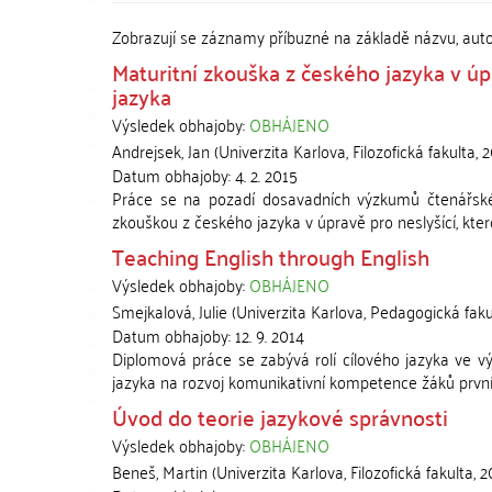
Zobrazují se záznamy příbuzné na základě názvu, aut
Maturitní zkouška z českého jazyka v úpr
jazyka
Výsledek obhajoby:
OBHÁJENO
Andrejsek, Jan
(
Univerzita Karlova, Filozofická fakulta
,
2
Datum obhajoby:
4. 2. 2015
Práce se na pozadí dosavadních výzkumů čtenářské
zkouškou z českého jazyka v úpravě pro neslyšící, kterou
Teaching English through English
Výsledek obhajoby:
OBHÁJENO
Smejkalová, Julie
(
Univerzita Karlova, Pedagogická faku
Datum obhajoby:
12. 9. 2014
Diplomová práce se zabývá rolí cílového jazyka ve vý
jazyka na rozvoj komunikativní kompetence žáků prvního
Úvod do teorie jazykové správnosti
Výsledek obhajoby:
OBHÁJENO
Beneš, Martin
(
Univerzita Karlova, Filozofická fakulta
,
2