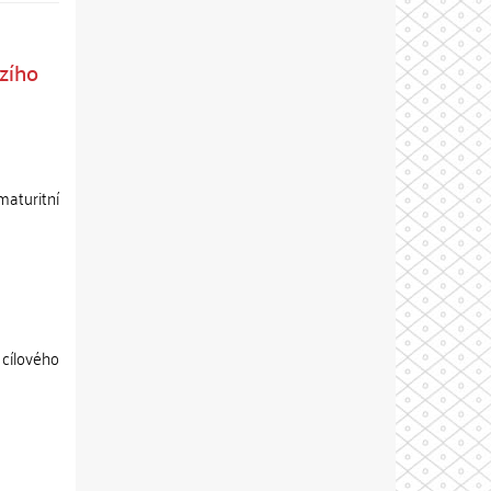
izího
aturitní
 cílového