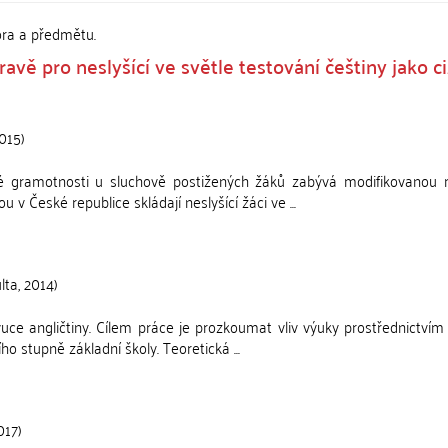
ora a předmětu.
avě pro neslyšící ve světle testování češtiny jako c
015
)
 gramotnosti u sluchově postižených žáků zabývá modifikovanou m
 v České republice skládají neslyšící žáci ve ...
lta
,
2014
)
uce angličtiny. Cílem práce je prozkoumat vliv výuky prostřednictvím
 stupně základní školy. Teoretická ...
017
)