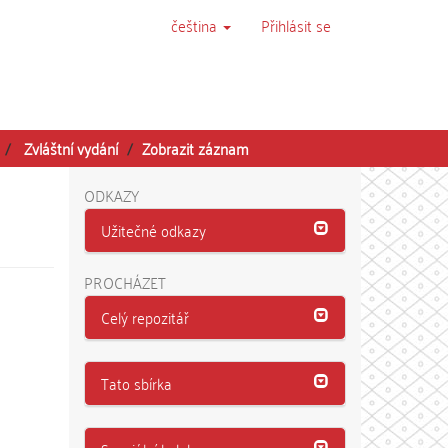
čeština
Přihlásit se
Zvláštní vydání
Zobrazit záznam
ODKAZY
Užitečné odkazy
PROCHÁZET
Celý repozitář
Tato sbírka