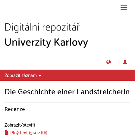
Přeskočit na obsah
Přepn
navig
Zobrazit záznam
Die Geschichte einer Landstreicherin
Recenze
Zobrazit/
otevřít
Plný text (560.4Kb)