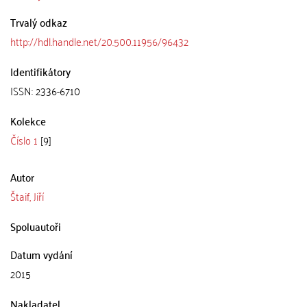
Trvalý odkaz
http://hdl.handle.net/20.500.11956/96432
Identifikátory
ISSN: 2336-6710
Kolekce
Číslo 1
[9]
Autor
Štaif, Jiří
Spoluautoři
Datum vydání
2015
Nakladatel