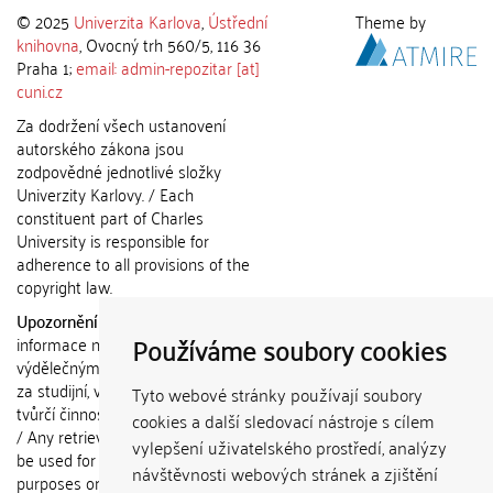
© 2025
Univerzita Karlova
,
Ústřední
Theme by
knihovna
, Ovocný trh 560/5, 116 36
Praha 1;
email: admin-repozitar [at]
cuni.cz
Za dodržení všech ustanovení
autorského zákona jsou
zodpovědné jednotlivé složky
Univerzity Karlovy. / Each
constituent part of Charles
University is responsible for
adherence to all provisions of the
copyright law.
Upozornění / Notice:
Získané
Používáme soubory cookies
informace nemohou být použity k
výdělečným účelům nebo vydávány
za studijní, vědeckou nebo jinou
Tyto webové stránky používají soubory
tvůrčí činnost jiné osoby než autora.
cookies a další sledovací nástroje s cílem
/ Any retrieved information shall not
vylepšení uživatelského prostředí, analýzy
be used for any commercial
návštěvnosti webových stránek a zjištění
purposes or claimed as results of