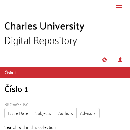
Skip to main content
Toggl
navig
Číslo 1
Číslo 1
BROWSE BY
Issue Date
Subjects
Authors
Advisors
Search within this collection: