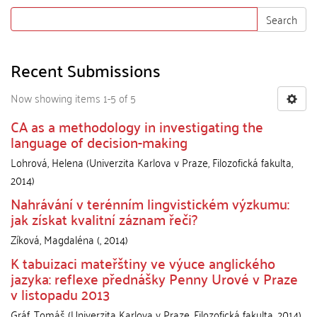
Search
Recent Submissions
Now showing items 1-5 of 5
CA as a methodology in investigating the
language of decision-making
Lohrová, Helena
(
Univerzita Karlova v Praze, Filozofická fakulta
,
2014
)
Nahrávání v terénním lingvistickém výzkumu:
jak získat kvalitní záznam řeči?
Zíková, Magdaléna
(
,
2014
)
K tabuizaci mateřštiny ve výuce anglického
jazyka: reflexe přednášky Penny Urové v Praze
v listopadu 2013
Gráf, Tomáš
(
Univerzita Karlova v Praze, Filozofická fakulta
,
2014
)