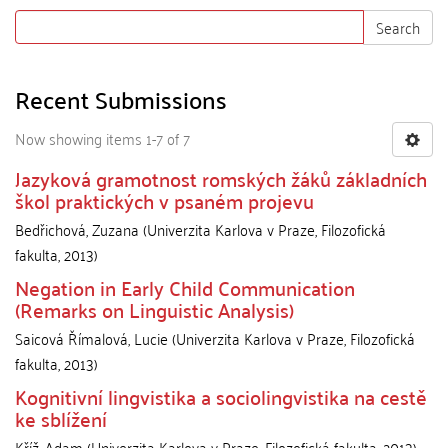
Search
Recent Submissions
Now showing items 1-7 of 7
Jazyková gramotnost romských žáků základních
škol praktických v psaném projevu
Bedřichová, Zuzana
(
Univerzita Karlova v Praze, Filozofická
fakulta
,
2013
)
Negation in Early Child Communication
(Remarks on Linguistic Analysis)
Saicová Římalová, Lucie
(
Univerzita Karlova v Praze, Filozofická
fakulta
,
2013
)
Kognitivní lingvistika a sociolingvistika na cestě
ke sblížení
Kříž, Adam
(
Univerzita Karlova v Praze, Filozofická fakulta
,
2013
)