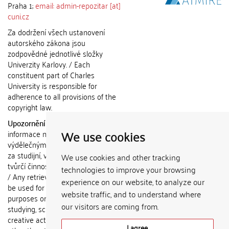
Praha 1;
email: admin-repozitar [at]
cuni.cz
Za dodržení všech ustanovení
autorského zákona jsou
zodpovědné jednotlivé složky
Univerzity Karlovy. / Each
constituent part of Charles
University is responsible for
adherence to all provisions of the
copyright law.
Upozornění / Notice:
Získané
We use cookies
informace nemohou být použity k
výdělečným účelům nebo vydávány
za studijní, vědeckou nebo jinou
We use cookies and other tracking
tvůrčí činnost jiné osoby než autora.
technologies to improve your browsing
/ Any retrieved information shall not
experience on our website, to analyze our
be used for any commercial
website traffic, and to understand where
purposes or claimed as results of
our visitors are coming from.
studying, scientific or any other
creative activities of any person
I agree