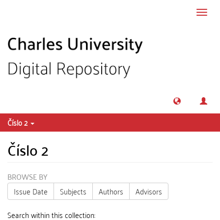
Skip to main content
Toggl
navig
Číslo 2
Číslo 2
BROWSE BY
Issue Date
Subjects
Authors
Advisors
Search within this collection: