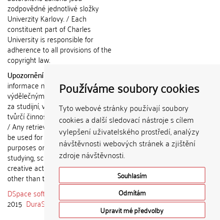
zodpovědné jednotlivé složky
Univerzity Karlovy. / Each
constituent part of Charles
University is responsible for
adherence to all provisions of the
copyright law.
Upozornění / Notice:
Získané
Používáme soubory cookies
informace nemohou být použity k
výdělečným účelům nebo vydávány
za studijní, vědeckou nebo jinou
Tyto webové stránky používají soubory
tvůrčí činnost jiné osoby než autora.
cookies a další sledovací nástroje s cílem
/ Any retrieved information shall not
vylepšení uživatelského prostředí, analýzy
be used for any commercial
návštěvnosti webových stránek a zjištění
purposes or claimed as results of
zdroje návštěvnosti.
studying, scientific or any other
creative activities of any person
Souhlasím
other than the author.
DSpace software
copyright © 2002-
Odmítám
2015
DuraSpace
Upravit mé předvolby