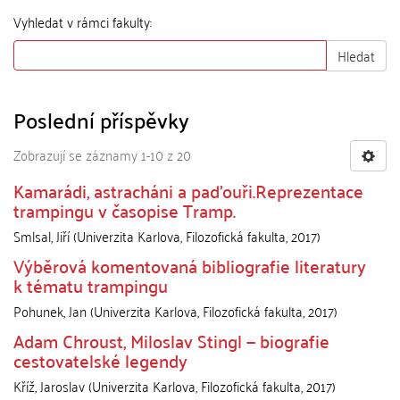
Vyhledat v rámci fakulty:
Hledat
Poslední příspěvky
Zobrazují se záznamy 1-10 z 20
Kamarádi, astracháni a paďouři.Reprezentace
trampingu v časopise Tramp.
Smlsal, Jiří
(
Univerzita Karlova, Filozofická fakulta
,
2017
)
Výběrová komentovaná bibliografie literatury
k tématu trampingu
Pohunek, Jan
(
Univerzita Karlova, Filozofická fakulta
,
2017
)
Adam Chroust, Miloslav Stingl — biografie
cestovatelské legendy
Kříž, Jaroslav
(
Univerzita Karlova, Filozofická fakulta
,
2017
)