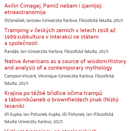
Avilin Cimagej, Pamiž nebam і zjamljoj:
etnaastranomija
Otčenášek, Jaroslav
(
Univerzita Karlova, Filozofická fakulta
,
2017
)
Tramping v českých zemích v letech 1918 až
1989:subkultura v interakci se státem
a společností
Randák, Jan
(
Univerzita Karlova, Filozofická fakulta
,
2017
)
Native Americans as a source of wisdom.History
and analysis of a contemporary mythology
Campion-Vincent, Véronique
(
Univerzita Karlova, Filozofická
fakulta
,
2017
)
Krajina po těžbě břidlice očima trampů
a táborníkůaneb o brownfieldech jinak (Nízký
Jeseník)
Jiří Kupka; Jan Pohunek; Kupka, Jiří; Pohunek, Jan
(
Filozofická
fakulta Univerzity Karlovy
,
2017
)
Výzkum trampingu na etnologických