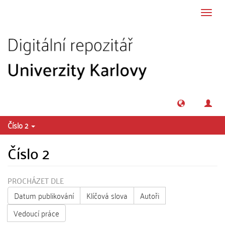
Přeskočit na obsah
Přepn
navig
Číslo 2
Číslo 2
PROCHÁZET DLE
Datum publikování
Klíčová slova
Autoři
Vedoucí práce