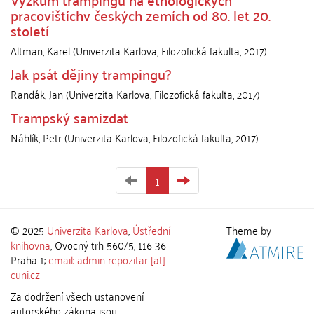
pracovištíchv českých zemích od 80. let 20.
století
Altman, Karel
(
Univerzita Karlova, Filozofická fakulta
,
2017
)
Jak psát dějiny trampingu?
Randák, Jan
(
Univerzita Karlova, Filozofická fakulta
,
2017
)
Trampský samizdat
Náhlík, Petr
(
Univerzita Karlova, Filozofická fakulta
,
2017
)
1
© 2025
Univerzita Karlova
,
Ústřední
Theme by
knihovna
, Ovocný trh 560/5, 116 36
Praha 1;
email: admin-repozitar [at]
cuni.cz
Za dodržení všech ustanovení
autorského zákona jsou