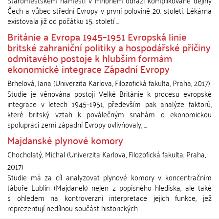
Staroměstském náměstí v mnohém odráží komplikované dějiny
Čech a vůbec střední Evropy v první polovině 20. století. Lékárna
existovala již od počátku 15. století ...
Británie a Evropa 1945–1951 Evropská linie
britské zahraniční politiky a hospodářské příčiny
odmítavého postoje k hlubším formám
ekonomické integrace Západní Evropy
Brhelová, Jana
(
Univerzita Karlova, Filozofická fakulta
,
Praha
,
2017
)
Studie je věnována postoji Velké Británie k procesu evropské
integrace v letech 1945–1951, především pak analýze faktorů,
které britský vztah k poválečným snahám o ekonomickou
spolupráci zemí západní Evropy ovlivňovaly, ...
Majdanské plynové komory
Chocholatý, Michal
(
Univerzita Karlova, Filozofická fakulta
,
Praha
,
2017
)
Studie má za cíl analyzovat plynové komory v koncentračním
táboře Lublin (Majdanek) nejen z popisného hlediska, ale také
s ohledem na kontroverzní interpretace jejich funkce, jež
reprezentují nedílnou součást historických ...