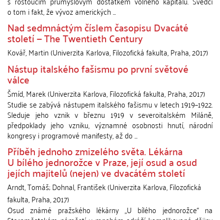
s rostoucím průmyslovým dostatkem volného kapitálu. Svědčí
o tom i fakt, že vývoz amerických ...
Nad sedmnáctým číslem časopisu Dvacáté
století — The Twentieth Century
Kovář, Martin
(
Univerzita Karlova, Filozofická fakulta
,
Praha
,
2017
)
Nástup italského fašismu po první světové
válce
Šmíd, Marek
(
Univerzita Karlova, Filozofická fakulta
,
Praha
,
2017
)
Studie se zabývá nástupem italského fašismu v letech 1919–1922.
Sleduje jeho vznik v březnu 1919 v severoitalském Miláně,
předpoklady jeho vzniku, významné osobnosti hnutí, národní
kongresy i programové manifesty, až do ...
Příběh jednoho zmizelého světa. Lékárna
U bílého jednorožce v Praze, její osud a osud
jejích majitelů (nejen) ve dvacátém století
Arndt, Tomáš
;
Dohnal, František
(
Univerzita Karlova, Filozofická
fakulta
,
Praha
,
2017
)
Osud známé pražského lékárny „U bílého jednorožce“ na