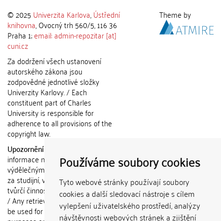
© 2025
Univerzita Karlova
,
Ústřední
Theme by
knihovna
, Ovocný trh 560/5, 116 36
Praha 1;
email: admin-repozitar [at]
cuni.cz
Za dodržení všech ustanovení
autorského zákona jsou
zodpovědné jednotlivé složky
Univerzity Karlovy. / Each
constituent part of Charles
University is responsible for
adherence to all provisions of the
copyright law.
Upozornění / Notice:
Získané
Používáme soubory cookies
informace nemohou být použity k
výdělečným účelům nebo vydávány
za studijní, vědeckou nebo jinou
Tyto webové stránky používají soubory
tvůrčí činnost jiné osoby než autora.
cookies a další sledovací nástroje s cílem
/ Any retrieved information shall not
vylepšení uživatelského prostředí, analýzy
be used for any commercial
návštěvnosti webových stránek a zjištění