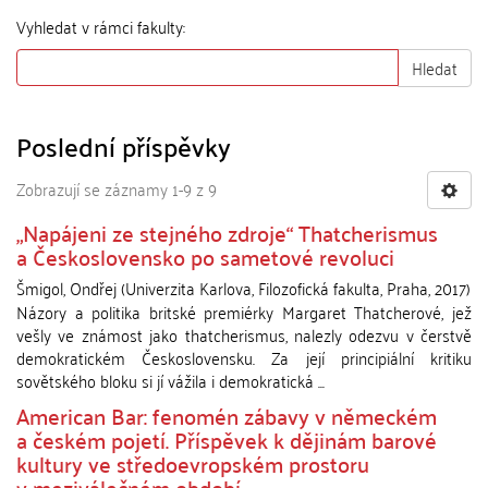
Vyhledat v rámci fakulty:
Hledat
Poslední příspěvky
Zobrazují se záznamy 1-9 z 9
„Napájeni ze stejného zdroje“ Thatcherismus
a Československo po sametové revoluci
Šmigol, Ondřej
(
Univerzita Karlova, Filozofická fakulta
,
Praha
,
2017
)
Názory a politika britské premiérky Margaret Thatcherové, jež
vešly ve známost jako thatcherismus, nalezly odezvu v čerstvě
demokratickém Československu. Za její principiální kritiku
sovětského bloku si jí vážila i demokratická ...
American Bar: fenomén zábavy v německém
a českém pojetí. Příspěvek k dějinám barové
kultury ve středoevropském prostoru
v meziválečném období