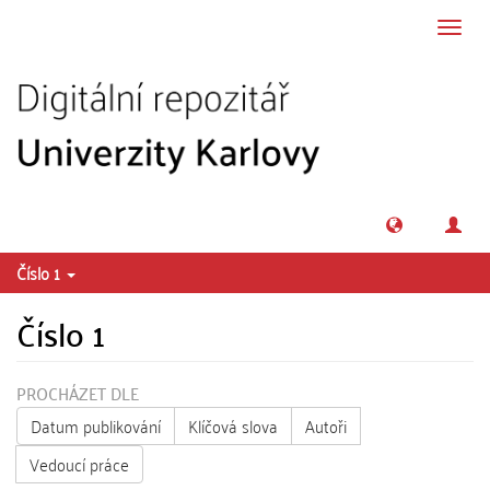
Přeskočit na obsah
Přepn
navig
Číslo 1
Číslo 1
PROCHÁZET DLE
Datum publikování
Klíčová slova
Autoři
Vedoucí práce