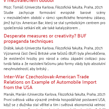
Mozr, Tomáš
(
Univerzita Karlova, Filozofická fakulta
,
Praha
,
2017
)
Studie zachycuje formování evropské barové scény
v meziválečném období v rámci specifického fenoménu zábavy,
jímž byl tzv. American Bar, který se stal symbolickým centrem pro
společenská setkání elit, ale také katalyzátorem ...
Desperate measures or creativity? BUF
propaganda techniques
Drábik, Jakub
(
Univerzita Karlova, Filozofická fakulta
,
Praha
,
2017
)
Významná část členů Britské unie fašistů (BUF) byla přesvědčena,
že existenční hrozby pro národ a celou západní civilizaci jsou
tvrdá fakta a že nastolení fašismu jako formy vlády bylo absolutní
nevyhnutelností, aby britský ...
Inter-War Czechoslovak-American Trade
Relations on Example of Automobile Import
from the USA
Manák, Marián
(
Univerzita Karlova, Filozofická fakulta
,
Praha
,
2017
)
První světová válka výrazně změnila hospodářské postavení USA,
když se z dlužníka stal věřitel a tím i světová ekonomická velmoc