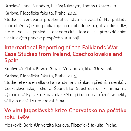
Brhelová, Jana
;
Nikodym, Lukáš
;
Nikodym, Tomáš
(
Univerzita
Karlova, Filozofická fakulta
,
Praha
,
2015
)
Studie je věnována problematice státních zásahů. Na příkladu
znárodnění výzkum poukazuje na dlouhodobé negativní důsledky,
které se z pohledu ekonomické teorie s přerozdělením
vlastnických práv ve prospěch státu pojí. ...
International Reporting of the Falklands War.
Case Studies from Ireland, Czechoslovakia and
Spain
Kopřivová, Zlata
;
Power, Gerald
;
Vollamová, Jitka
(
Univerzita
Karlova, Filozofická fakulta
,
Praha
,
2015
)
Studie reflektuje válku o Falklandy na stránkách předních deníků v
Československu, Irsku a Španělsku. Soustředí se zejména na
význam války jako zpravodajského příběhu, na různé aspekty
války, o nichž tisk referoval, či na ...
Ve víru jugoslávské krize Chorvatsko na počátku
roku 1989
Mosković, Boris
(
Univerzita Karlova, Filozofická fakulta
,
Praha
,