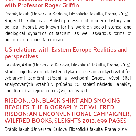
with Professor Roger Griffin
Drábik, Jakub
(
Univerzita Karlova, Filozofická fakulta
,
Praha
,
2015
)
Roger D. Griffin is a British professor of modern history and
political theorist, wellknown for his work on socio-historical and
ideological dynamics of fascism, as well asvarious forms of
political or religious fanaticism. ...
US relations with Eastern Europe Realities and
perspectives
Lakatos, Artur
(
Univerzita Karlova, Filozofická fakulta
,
Praha
,
2015
)
Studie pojednává o událostech týkajících se amerických vztahů s
vybranými zeměmi střední a východní Evropy. Vývoj šířeji
analyzovaných vztahů v průběhu 20. století následují analýzy
soustředící se zejména na vývoj nedávných ...
RISDON, JON, BLACK SHIRT AND SMOKING
BEAGLES. THE BIOGRAPHY OF WILFRED
RISDON: AN UNCONVENTIONAL CAMPAIGNER,
WILFRED BOOKS, SLEIGHTS 2013, 699 PAGES
Drábik, Jakub
(
Univerzita Karlova, Filozofická fakulta
,
Praha
,
2015
)