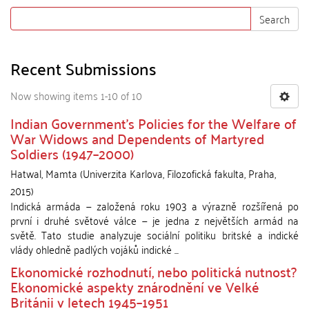
Search
Recent Submissions
Now showing items 1-10 of 10
Indian Government’s Policies for the Welfare of
War Widows and Dependents of Martyred
Soldiers (1947–2000)
Hatwal, Mamta
(
Univerzita Karlova, Filozofická fakulta
,
Praha
,
2015
)
Indická armáda — založená roku 1903 a výrazně rozšířená po
první i druhé světové válce — je jedna z největších armád na
světě. Tato studie analyzuje sociální politiku britské a indické
vlády ohledně padlých vojáků indické ...
Ekonomické rozhodnutí, nebo politická nutnost?
Ekonomické aspekty znárodnění ve Velké
Británii v letech 1945–1951