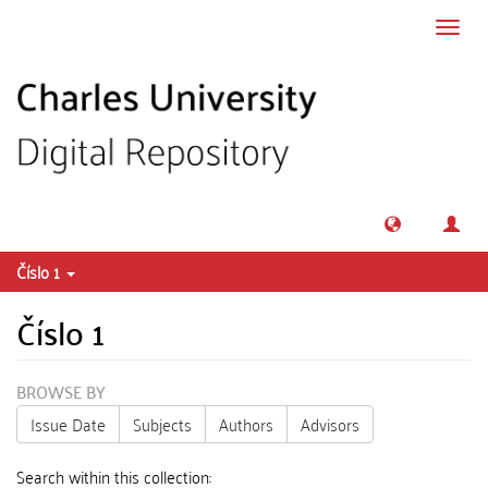
Skip to main content
Toggl
navig
Číslo 1
Číslo 1
BROWSE BY
Issue Date
Subjects
Authors
Advisors
Search within this collection: