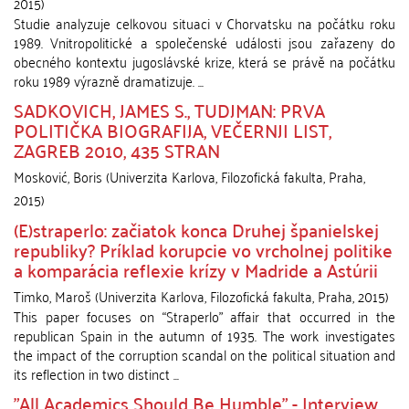
2015
)
Studie analyzuje celkovou situaci v Chorvatsku na počátku roku
1989. Vnitropolitické a společenské události jsou zařazeny do
obecného kontextu jugoslávské krize, která se právě na počátku
roku 1989 výrazně dramatizuje. ...
SADKOVICH, JAMES S., TUDJMAN: PRVA
POLITIČKA BIOGRAFIJA, VEČERNJI LIST,
ZAGREB 2010, 435 STRAN
Mosković, Boris
(
Univerzita Karlova, Filozofická fakulta
,
Praha
,
2015
)
(E)straperlo: začiatok konca Druhej španielskej
republiky? Príklad korupcie vo vrcholnej politike
a komparácia reflexie krízy v Madride a Astúrii
Timko, Maroš
(
Univerzita Karlova, Filozofická fakulta
,
Praha
,
2015
)
This paper focuses on “Straperlo” affair that occurred in the
republican Spain in the autumn of 1935. The work investigates
the impact of the corruption scandal on the political situation and
its reflection in two distinct ...
"All Academics Should Be Humble" - Interview