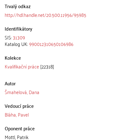
Trvalý odkaz
http://hdl.handle.net/20.500.11956/95985
Identifikátory
SIS:
31309
Katalog UK:
990012310650106986
Kolekce
Kvalifikační práce
[22318]
Autor
Šmahelová, Dana
Vedoucí práce
Bláha, Pavel
Oponent práce
Mottl, Patrik