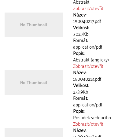
Abstrakt
Zobrazit/
otevřít
Název:
150040217.pdf
Velikost:
302.7Kb
Formát:
application/pdf
Popis:
Abstrakt (anglicky)
Zobrazit/
otevřít
Název:
150040214.pdf
Velikost:
273.9Kb
Formát:
application/pdf
Popis:
Posudek vedoucího
Zobrazit/
otevřít
Název:
150040213.pdf