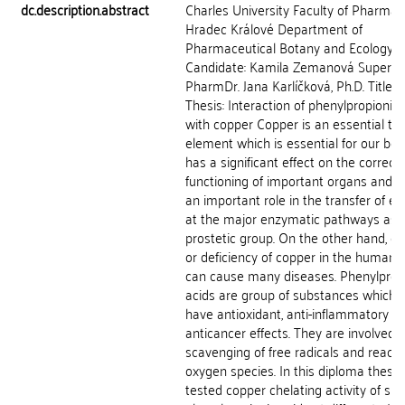
dc.description.abstract
Charles University Faculty of Pharmac
Hradec Králové Department of
Pharmaceutical Botany and Ecology
Candidate: Kamila Zemanová Supervis
PharmDr. Jana Karlíčková, Ph.D. Title o
Thesis: Interaction of phenylpropionic 
with copper Copper is an essential tr
element which is essential for our body
has a significant effect on the correct
functioning of important organs and it
an important role in the transfer of el
at the major enzymatic pathways as 
prostetic group. On the other hand, e
or deficiency of copper in the human 
can cause many diseases. Phenylprop
acids are group of substances which 
have antioxidant, anti-inflammatory a
anticancer effects. They are involved i
scavenging of free radicals and reacti
oxygen species. In this diploma thesis,
tested copper chelating activity of six