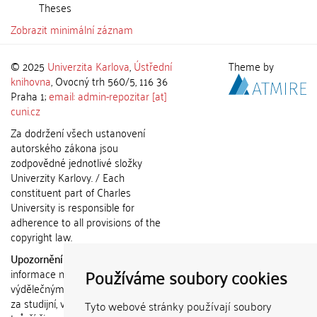
Theses
Zobrazit minimální záznam
© 2025
Univerzita Karlova
,
Ústřední
Theme by
knihovna
, Ovocný trh 560/5, 116 36
Praha 1;
email: admin-repozitar [at]
cuni.cz
Za dodržení všech ustanovení
autorského zákona jsou
zodpovědné jednotlivé složky
Univerzity Karlovy. / Each
constituent part of Charles
University is responsible for
adherence to all provisions of the
copyright law.
Upozornění / Notice:
Získané
Používáme soubory cookies
informace nemohou být použity k
výdělečným účelům nebo vydávány
za studijní, vědeckou nebo jinou
Tyto webové stránky používají soubory