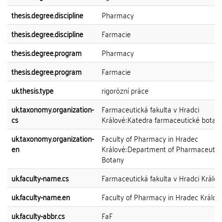
thesis.degree.discipline
Pharmacy
thesis.degree.discipline
Farmacie
thesis.degree.program
Pharmacy
thesis.degree.program
Farmacie
uk.thesis.type
rigorózní práce
uk.taxonomy.organization-
Farmaceutická fakulta v Hradci
cs
Králové::Katedra farmaceutické botani
uk.taxonomy.organization-
Faculty of Pharmacy in Hradec
en
Králové::Department of Pharmaceutic
Botany
uk.faculty-name.cs
Farmaceutická fakulta v Hradci Králov
uk.faculty-name.en
Faculty of Pharmacy in Hradec Králov
uk.faculty-abbr.cs
FaF