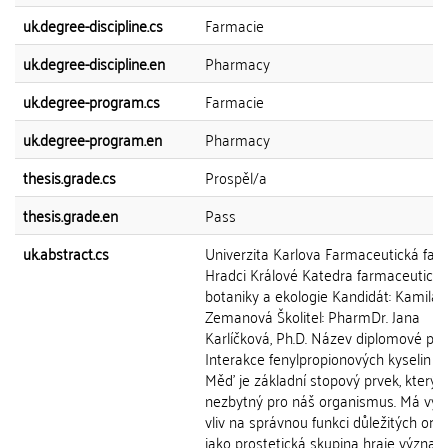
uk.degree-discipline.cs
Farmacie
uk.degree-discipline.en
Pharmacy
uk.degree-program.cs
Farmacie
uk.degree-program.en
Pharmacy
thesis.grade.cs
Prospěl/a
thesis.grade.en
Pass
uk.abstract.cs
Univerzita Karlova Farmaceutická faku
Hradci Králové Katedra farmaceutické
botaniky a ekologie Kandidát: Kamila
Zemanová Školitel: PharmDr. Jana
Karlíčková, Ph.D. Název diplomové prá
Interakce fenylpropionových kyselin s
Měď je základní stopový prvek, který j
nezbytný pro náš organismus. Má vý
vliv na správnou funkci důležitých org
jako prostetická skupina hraje význa