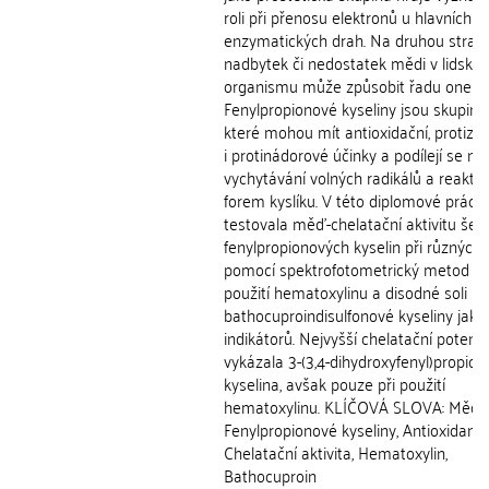
roli při přenosu elektronů u hlavních
enzymatických drah. Na druhou stranu
nadbytek či nedostatek mědi v lidské
organismu může způsobit řadu onemo
Fenylpropionové kyseliny jsou skupina 
které mohou mít antioxidační, protizán
i protinádorové účinky a podílejí se na
vychytávání volných radikálů a reaktiv
forem kyslíku. V této diplomové práci
testovala měď-chelatační aktivitu šest
fenylpropionových kyselin při různých
pomocí spektrofotometrický metod z
použití hematoxylinu a disodné soli
bathocuproindisulfonové kyseliny jako
indikátorů. Nejvyšší chelatační potenci
vykázala 3-(3,4-dihydroxyfenyl)propio
kyselina, avšak pouze při použití
hematoxylinu. KLÍČOVÁ SLOVA: Měď,
Fenylpropionové kyseliny, Antioxidanty
Chelatační aktivita, Hematoxylin,
Bathocuproin