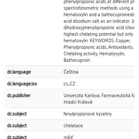
phenylpropionic acids at different pHs
spectrofotometric methods using a
hematoxylin and a bathocuproinedisul
acid disodium salt as an indicator. 3-(3
dihydroxyphenyl)propionic acid showe
highest chelating potential but only us
hematoxylin. KEYWORDS: Copper,
Phenylpropionic acids, Antioxidants,
Chelating activity, Hematoxylin,
Bathocuproin
dc.language
Čeština
dc.language.iso
cs_CZ
dc.publisher
Univerzita Karlova, Farmaceutická faku
Hradci Králové
dc.subject
fenylpropionové kyseliny
dc.subject
chelatace
dc.subject
měď