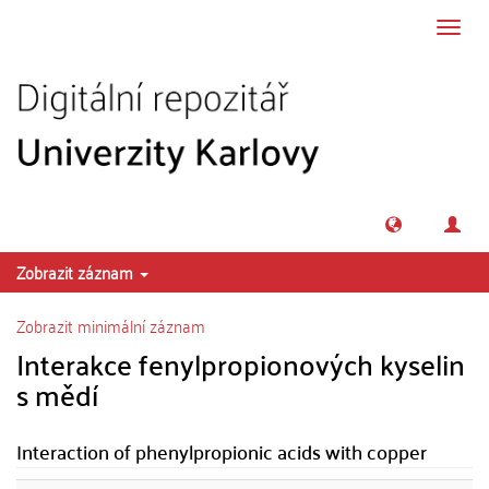
Přeskočit na obsah
Přepn
navig
Zobrazit záznam
Zobrazit minimální záznam
Interakce fenylpropionových kyselin
s mědí
Interaction of phenylpropionic acids with copper