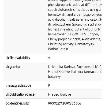
phenylpropionic acids at different pHs
spectrofotometric methods using a
hematoxylin and a bathocuproinedisul
acid disodium salt as an indicator. 3-(3
dihydroxyphenyl)propionic acid showe
highest chelating potential but only us
hematoxylin. KEYWORDS: Copper,
Phenylpropionic acids, Antioxidants,
Chelating activity, Hematoxylin,
Bathocuproin
uk.file-availability
V
uk.grantor
Univerzita Karlova, Farmaceutická faku
Hradci Králové, Katedra farmaceutick
botaniky
thesis.grade.code
P
uk.publication-place
Hradec Králové
dc.identifier.lisID
990021773890106986