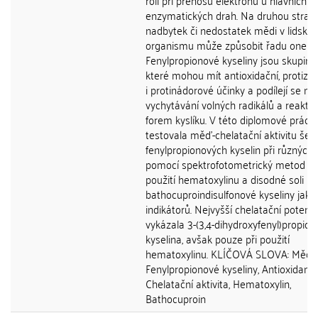
roli při přenosu elektronů u hlavních
enzymatických drah. Na druhou stranu
nadbytek či nedostatek mědi v lidské
organismu může způsobit řadu onemo
Fenylpropionové kyseliny jsou skupina 
které mohou mít antioxidační, protizán
i protinádorové účinky a podílejí se na
vychytávání volných radikálů a reaktiv
forem kyslíku. V této diplomové práci
testovala měď-chelatační aktivitu šest
fenylpropionových kyselin při různých
pomocí spektrofotometrický metod z
použití hematoxylinu a disodné soli
bathocuproindisulfonové kyseliny jako
indikátorů. Nejvyšší chelatační potenci
vykázala 3-(3,4-dihydroxyfenyl)propio
kyselina, avšak pouze při použití
hematoxylinu. KLÍČOVÁ SLOVA: Měď,
Fenylpropionové kyseliny, Antioxidanty
Chelatační aktivita, Hematoxylin,
Bathocuproin