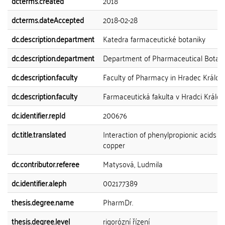
dcterms.created
2018
dcterms.dateAccepted
2018-02-28
dc.description.department
Katedra farmaceutické botaniky
dc.description.department
Department of Pharmaceutical Botan
dc.description.faculty
Faculty of Pharmacy in Hradec Králov
dc.description.faculty
Farmaceutická fakulta v Hradci Králov
dc.identifier.repId
200676
dc.title.translated
Interaction of phenylpropionic acids w
copper
dc.contributor.referee
Matysová, Ludmila
dc.identifier.aleph
002177389
thesis.degree.name
PharmDr.
thesis.degree.level
rigorózní řízení