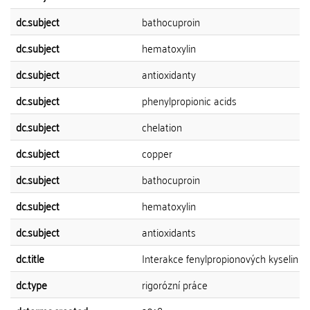
dc.subject
bathocuproin
dc.subject
hematoxylin
dc.subject
antioxidanty
dc.subject
phenylpropionic acids
dc.subject
chelation
dc.subject
copper
dc.subject
bathocuproin
dc.subject
hematoxylin
dc.subject
antioxidants
dc.title
Interakce fenylpropionových kyselin s
dc.type
rigorózní práce