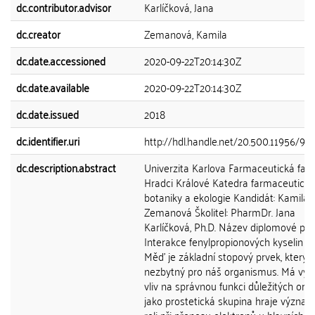
dc.contributor.advisor
Karlíčková, Jana
dc.creator
Zemanová, Kamila
dc.date.accessioned
2020-09-22T20:14:30Z
dc.date.available
2020-09-22T20:14:30Z
dc.date.issued
2018
dc.identifier.uri
http://hdl.handle.net/20.500.11956/95
dc.description.abstract
Univerzita Karlova Farmaceutická faku
Hradci Králové Katedra farmaceutické
botaniky a ekologie Kandidát: Kamila
Zemanová Školitel: PharmDr. Jana
Karlíčková, Ph.D. Název diplomové prá
Interakce fenylpropionových kyselin s
Měď je základní stopový prvek, který j
nezbytný pro náš organismus. Má vý
vliv na správnou funkci důležitých org
jako prostetická skupina hraje význa