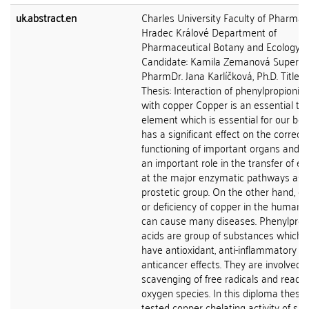
uk.abstract.en
Charles University Faculty of Pharmac
Hradec Králové Department of
Pharmaceutical Botany and Ecology
Candidate: Kamila Zemanová Supervis
PharmDr. Jana Karlíčková, Ph.D. Title o
Thesis: Interaction of phenylpropionic 
with copper Copper is an essential tr
element which is essential for our body
has a significant effect on the correct
functioning of important organs and it
an important role in the transfer of el
at the major enzymatic pathways as 
prostetic group. On the other hand, e
or deficiency of copper in the human 
can cause many diseases. Phenylprop
acids are group of substances which 
have antioxidant, anti-inflammatory a
anticancer effects. They are involved i
scavenging of free radicals and reacti
oxygen species. In this diploma thesis,
tested copper chelating activity of six