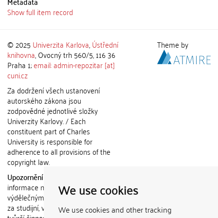
Metadata
Show full item record
© 2025
Univerzita Karlova
,
Ústřední
Theme by
knihovna
, Ovocný trh 560/5, 116 36
Praha 1;
email: admin-repozitar [at]
cuni.cz
Za dodržení všech ustanovení
autorského zákona jsou
zodpovědné jednotlivé složky
Univerzity Karlovy. / Each
constituent part of Charles
University is responsible for
adherence to all provisions of the
copyright law.
Upozornění / Notice:
Získané
We use cookies
informace nemohou být použity k
výdělečným účelům nebo vydávány
za studijní, vědeckou nebo jinou
We use cookies and other tracking
tvůrčí činnost jiné osoby než autora.