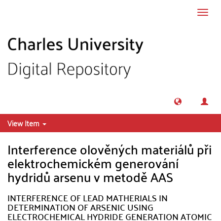
Skip to main content
Toggl
navig
View Item
Interference olověných materiálů při
elektrochemickém generování
hydridů arsenu v metodě AAS
INTERFERENCE OF LEAD MATHERIALS IN
DETERMINATION OF ARSENIC USING
ELECTROCHEMICAL HYDRIDE GENERATION ATOMIC