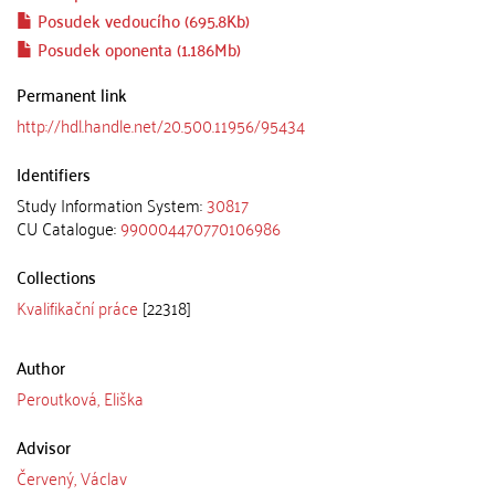
Posudek vedoucího (695.8Kb)
Posudek oponenta (1.186Mb)
Permanent link
http://hdl.handle.net/20.500.11956/95434
Identifiers
Study Information System:
30817
CU Catalogue:
990004470770106986
Collections
Kvalifikační práce
[22318]
Author
Peroutková, Eliška
Advisor
Červený, Václav