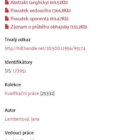
Abstrakt (anglicky) (69.51Kb)
Posudek vedoucího (366.8Kb)
Posudek oponenta (69.47Kb)
Záznam o průběhu obhajoby (151.2Kb)
Trvalý odkaz
http://hdl.handle.net/20.500.11956/95174
Identifikátory
SIS:
173951
Kolekce
Kvalifikační práce
[25332]
Autor
Lambertová, Jana
Vedoucí práce