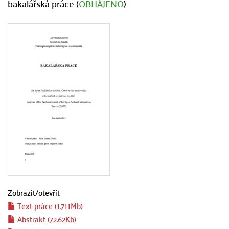
bakalářská práce (
OBHÁJENO
)
Zobrazit/
otevřít
Text práce (1.711Mb)
Abstrakt (72.62Kb)