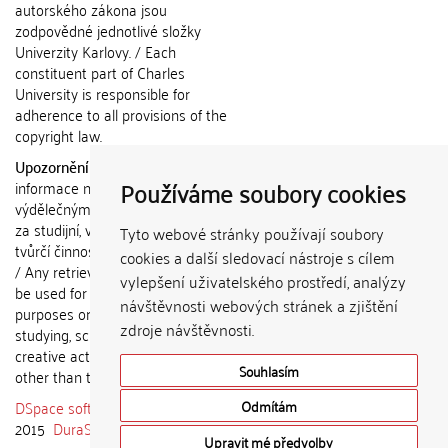
autorského zákona jsou
zodpovědné jednotlivé složky
Univerzity Karlovy. / Each
constituent part of Charles
University is responsible for
adherence to all provisions of the
copyright law.
Upozornění / Notice:
Získané
Používáme soubory cookies
informace nemohou být použity k
výdělečným účelům nebo vydávány
za studijní, vědeckou nebo jinou
Tyto webové stránky používají soubory
tvůrčí činnost jiné osoby než autora.
cookies a další sledovací nástroje s cílem
/ Any retrieved information shall not
vylepšení uživatelského prostředí, analýzy
be used for any commercial
návštěvnosti webových stránek a zjištění
purposes or claimed as results of
zdroje návštěvnosti.
studying, scientific or any other
creative activities of any person
Souhlasím
other than the author.
DSpace software
copyright © 2002-
Odmítám
2015
DuraSpace
Upravit mé předvolby