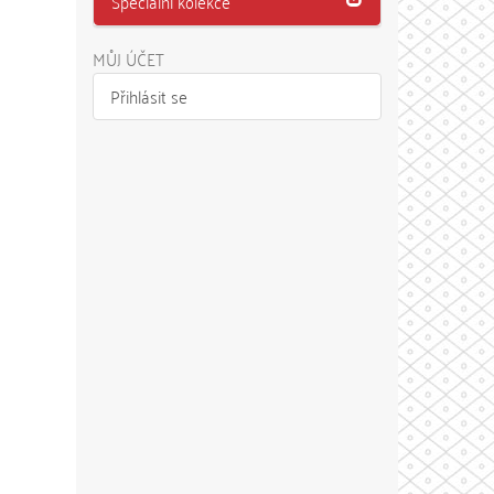
Speciální kolekce
MŮJ ÚČET
Přihlásit se