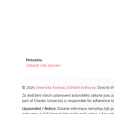
Metadata
Zobrazit celý záznam
© 2025
Univerzita Karlova
,
Ústřední knihovna
, Ovocný tr
Za dodržení všech ustanovení autorského zákona jsou zod
part of Charles University is responsible for adherence to 
Upozornění / Notice:
Získané informace nemohou být po
nebo jinou tvůrčí činnost jiné osoby než autora. / Any r