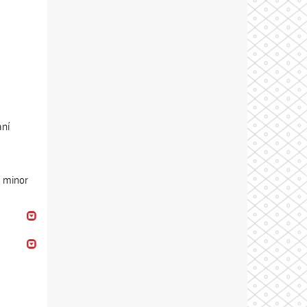
ání
a minor