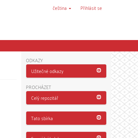
čeština
Přihlásit se
ODKAZY
Užitečné odkazy
PROCHÁZET
Celý repozitář
Tato sbírka