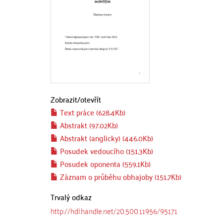
Zobrazit/
otevřít
Text práce (628.4Kb)
Abstrakt (97.02Kb)
Abstrakt (anglicky) (446.0Kb)
Posudek vedoucího (151.3Kb)
Posudek oponenta (559.1Kb)
Záznam o průběhu obhajoby (151.7Kb)
Trvalý odkaz
http://hdl.handle.net/20.500.11956/95171