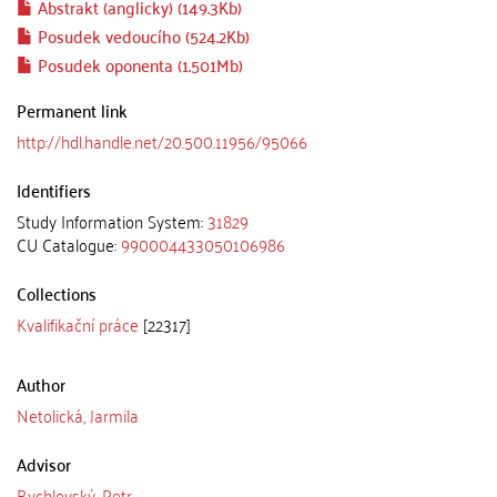
Abstrakt (anglicky) (149.3Kb)
Posudek vedoucího (524.2Kb)
Posudek oponenta (1.501Mb)
Permanent link
http://hdl.handle.net/20.500.11956/95066
Identifiers
Study Information System:
31829
CU Catalogue:
990004433050106986
Collections
Kvalifikační práce
[22317]
Author
Netolická, Jarmila
Advisor
Rychlovský, Petr