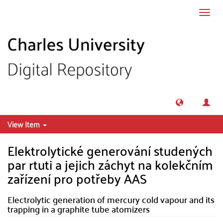
Skip to main content
Toggl
navig
View Item
Elektrolytické generování studených
par rtuti a jejich záchyt na kolekčním
zařízení pro potřeby AAS
Electrolytic generation of mercury cold vapour and its
trapping in a graphite tube atomizers