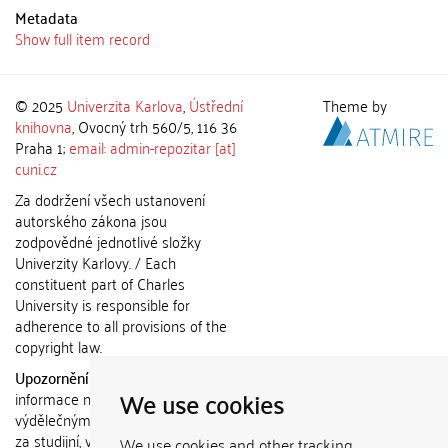
Metadata
Show full item record
© 2025
Univerzita Karlova
,
Ústřední
Theme by
knihovna
, Ovocný trh 560/5, 116 36
Praha 1;
email: admin-repozitar [at]
cuni.cz
Za dodržení všech ustanovení
autorského zákona jsou
zodpovědné jednotlivé složky
Univerzity Karlovy. / Each
constituent part of Charles
University is responsible for
adherence to all provisions of the
copyright law.
Upozornění / Notice:
Získané
We use cookies
informace nemohou být použity k
výdělečným účelům nebo vydávány
za studijní, vědeckou nebo jinou
We use cookies and other tracking