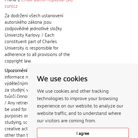
cuni.cz
Za dodržení všech ustanovení
autorského zákona jsou
zodpovědné jednotlivé složky
Univerzity Karlovy. / Each
constituent part of Charles
University is responsible for
adherence to all provisions of the
copyright law.
Upozornění / Notice:
Získané
We use cookies
informace nemohou být použity k
výdělečným účelům nebo vydávány
za studijní, vědeckou nebo jinou
We use cookies and other tracking
tvůrčí činnost jiné osoby než autora.
technologies to improve your browsing
/ Any retrieved information shall not
experience on our website, to analyze our
be used for any commercial
website traffic, and to understand where
purposes or claimed as results of
our visitors are coming from.
studying, scientific or any other
creative activities of any person
I agree
other than the author.