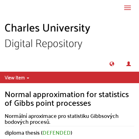
Skip to main content
Toggl
navig
View Item
Normal approximation for statistics
of Gibbs point processes
Normální aproximace pro statistiku Gibbsových
bodových procesů.
diploma thesis (
DEFENDED
)