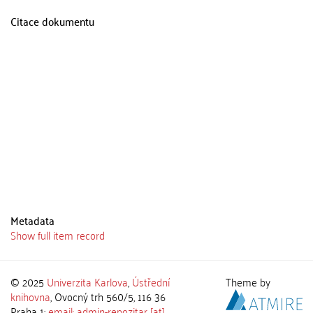
Citace dokumentu
Metadata
Show full item record
© 2025
Univerzita Karlova
,
Ústřední
Theme by
knihovna
, Ovocný trh 560/5, 116 36
Praha 1;
email: admin-repozitar [at]