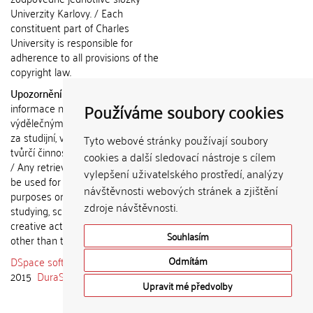
Univerzity Karlovy. / Each
constituent part of Charles
University is responsible for
adherence to all provisions of the
copyright law.
Upozornění / Notice:
Získané
Používáme soubory cookies
informace nemohou být použity k
výdělečným účelům nebo vydávány
za studijní, vědeckou nebo jinou
Tyto webové stránky používají soubory
tvůrčí činnost jiné osoby než autora.
cookies a další sledovací nástroje s cílem
/ Any retrieved information shall not
vylepšení uživatelského prostředí, analýzy
be used for any commercial
návštěvnosti webových stránek a zjištění
purposes or claimed as results of
zdroje návštěvnosti.
studying, scientific or any other
creative activities of any person
Souhlasím
other than the author.
DSpace software
copyright © 2002-
Odmítám
2015
DuraSpace
Upravit mé předvolby