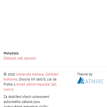
Metadata
Zobrazit celý záznam
© 2025
Univerzita Karlova
,
Ústřední
Theme by
knihovna
, Ovocný trh 560/5, 116 36
Praha 1;
email: admin-repozitar [at]
cuni.cz
Za dodržení všech ustanovení
autorského zákona jsou
zodpovědné jednotlivé složky