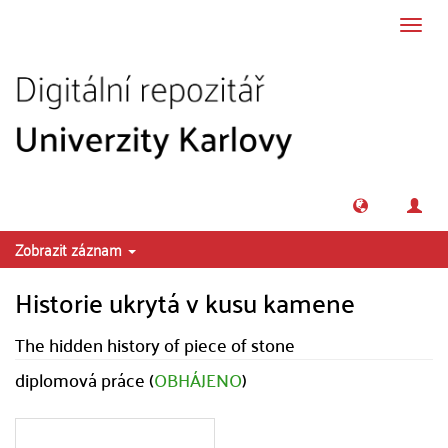
Přeskočit na obsah
Přepn
navig
Zobrazit záznam
Historie ukrytá v kusu kamene
The hidden history of piece of stone
diplomová práce (
OBHÁJENO
)