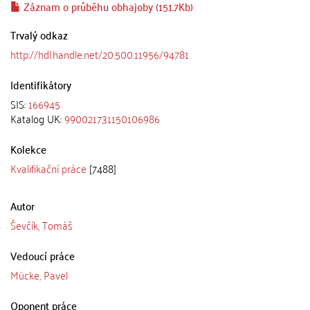
Záznam o průběhu obhajoby (151.7Kb)
Trvalý odkaz
http://hdl.handle.net/20.500.11956/94781
Identifikátory
SIS:
166945
Katalog UK:
990021731150106986
Kolekce
Kvalifikační práce
[7488]
Autor
Ševčík, Tomáš
Vedoucí práce
Mücke, Pavel
Oponent práce