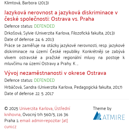
Klimtová, Barbora
(
2013
)
Jazyková nerovnost a jazyková diskriminace v
české společnosti: Ostrava vs. Praha
Defence status:
DEFENDED
Drkošová, Sylvie
(
Univerzita Karlova, Filozofická fakulta
,
2013
)
Date of defense:
24. 6. 2013
Práce se zaměřuje na otázky jazykové nerovnosti, resp. jazykové
diskriminace na území České republiky. Konkrétněji se zabývá
vlivem ostravské a pražské regionální mluvy na postoje k
mluvčímu na území Ostravy a Prahy. K ...
Vývoj nezaměstnanosti v okrese Ostrava
Defence status:
DEFENDED
Hrbáčová, Sandra
(
Univerzita Karlova, Pedagogická fakulta
,
2017
)
Date of defense:
22. 5. 2017
© 2025
Univerzita Karlova
,
Ústřední
Theme by
knihovna
, Ovocný trh 560/5, 116 36
Praha 1;
email: admin-repozitar [at]
cuni.cz