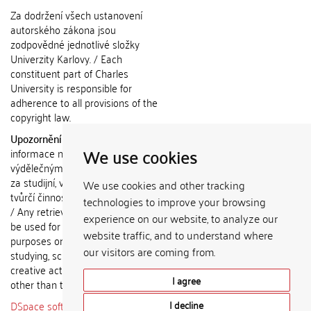
Za dodržení všech ustanovení
autorského zákona jsou
zodpovědné jednotlivé složky
Univerzity Karlovy. / Each
constituent part of Charles
University is responsible for
adherence to all provisions of the
copyright law.
Upozornění / Notice:
Získané
We use cookies
informace nemohou být použity k
výdělečným účelům nebo vydávány
za studijní, vědeckou nebo jinou
We use cookies and other tracking
tvůrčí činnost jiné osoby než autora.
technologies to improve your browsing
/ Any retrieved information shall not
experience on our website, to analyze our
be used for any commercial
website traffic, and to understand where
purposes or claimed as results of
our visitors are coming from.
studying, scientific or any other
creative activities of any person
I agree
other than the author.
DSpace software
copyright © 2002-
I decline