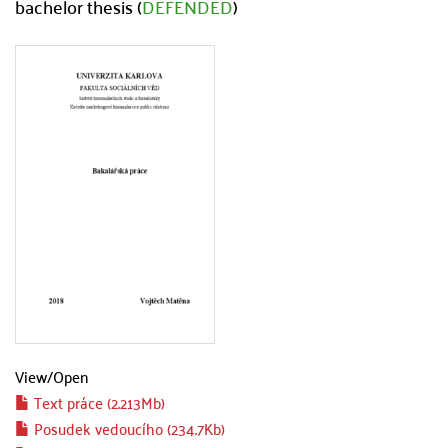
bachelor thesis (
DEFENDED
)
View/
Open
Text práce (2.213Mb)
Posudek vedoucího (234.7Kb)