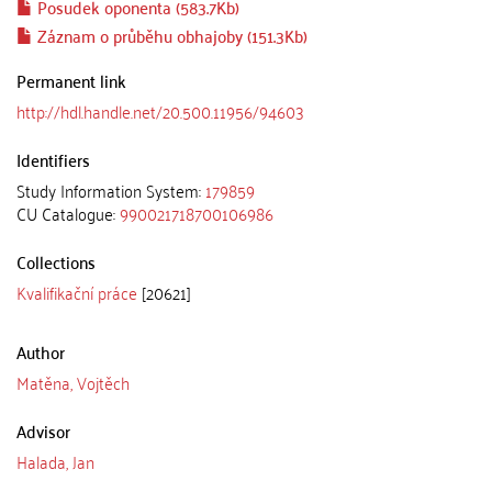
Posudek oponenta (583.7Kb)
Záznam o průběhu obhajoby (151.3Kb)
Permanent link
http://hdl.handle.net/20.500.11956/94603
Identifiers
Study Information System:
179859
CU Catalogue:
990021718700106986
Collections
Kvalifikační práce
[20621]
Author
Matěna, Vojtěch
Advisor
Halada, Jan