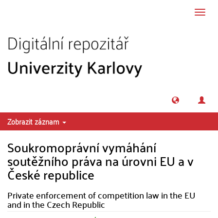
Přeskočit na obsah
Přepn
navig
Zobrazit záznam
Soukromoprávní vymáhání
soutěžního práva na úrovni EU a v
České republice
Private enforcement of competition law in the EU
and in the Czech Republic