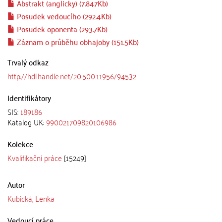
Abstrakt (anglicky) (7.847Kb)
Posudek vedoucího (292.4Kb)
Posudek oponenta (293.7Kb)
Záznam o průběhu obhajoby (151.5Kb)
Trvalý odkaz
http://hdl.handle.net/20.500.11956/94532
Identifikátory
SIS:
189186
Katalog UK:
990021709820106986
Kolekce
Kvalifikační práce
[15249]
Autor
Kubická, Lenka
Vedoucí práce