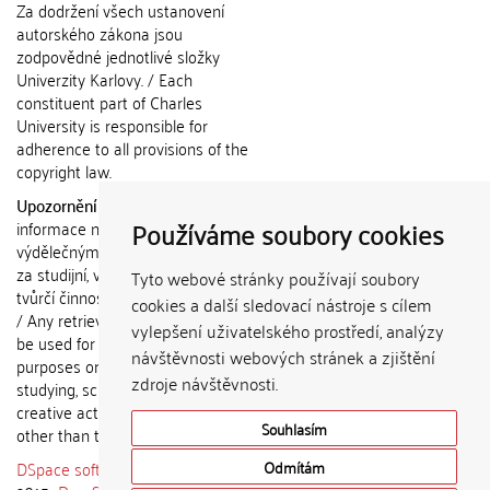
Za dodržení všech ustanovení
autorského zákona jsou
zodpovědné jednotlivé složky
Univerzity Karlovy. / Each
constituent part of Charles
University is responsible for
adherence to all provisions of the
copyright law.
Upozornění / Notice:
Získané
Používáme soubory cookies
informace nemohou být použity k
výdělečným účelům nebo vydávány
za studijní, vědeckou nebo jinou
Tyto webové stránky používají soubory
tvůrčí činnost jiné osoby než autora.
cookies a další sledovací nástroje s cílem
/ Any retrieved information shall not
vylepšení uživatelského prostředí, analýzy
be used for any commercial
návštěvnosti webových stránek a zjištění
purposes or claimed as results of
zdroje návštěvnosti.
studying, scientific or any other
creative activities of any person
Souhlasím
other than the author.
DSpace software
copyright © 2002-
Odmítám