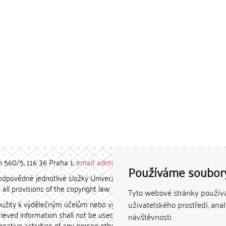
h 560/5, 116 36 Praha 1;
email: admin-repozitar [at] cuni.cz
Používáme soubor
povědné jednotlivé složky Univerzity Karlovy. / Each constituent
all provisions of the copyright law.
Tyto webové stránky používaj
užity k výdělečným účelům nebo vydávány za studijní, vědeckou
uživatelského prostředí, ana
etrieved information shall not be used for any commercial purposes
návštěvnosti.
creative activities of any person other than the author.