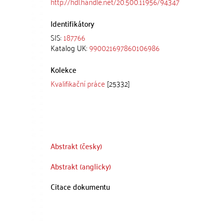
http://hdl.handle.net/20.500.11956/94347
Identifikátory
SIS:
187766
Katalog UK:
990021697860106986
Kolekce
Kvalifikační práce
[25332]
Abstrakt (česky)
Abstrakt (anglicky)
Citace dokumentu