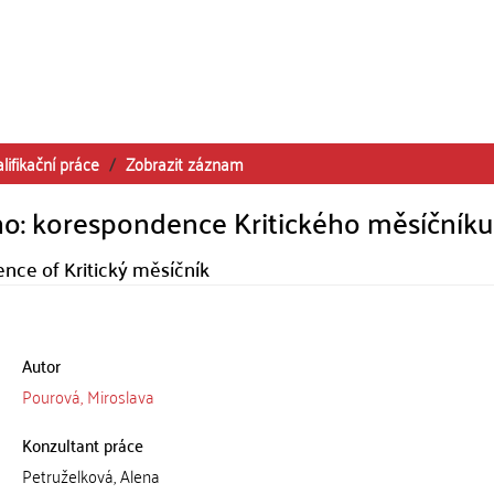
lifikační práce
Zobrazit záznam
ého: korespondence Kritického měsíčníku
ence of Kritický měsíčník
Autor
Pourová, Miroslava
Konzultant práce
Petruželková, Alena