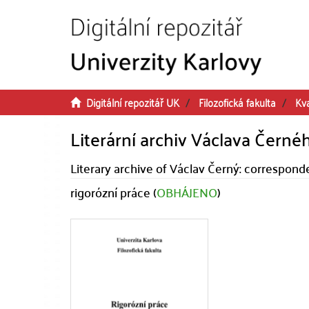
Přeskočit na obsah
Digitální repozitář UK
Filozofická fakulta
Kva
Literární archiv Václava Čern
Literary archive of Václav Černý: correspond
rigorózní práce (
OBHÁJENO
)