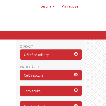
čeština
Přihlásit se
ODKAZY
Užitečné odkazy
PROCHÁZET
Celý repozitář
Tato sbírka