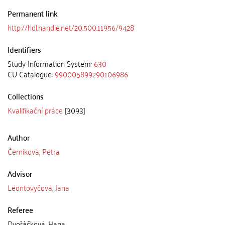
Permanent link
http://hdl.handle.net/20.500.11956/9428
Identifiers
Study Information System:
630
CU Catalogue:
990005899290106986
Collections
Kvalifikační práce
[3093]
Author
Černíková, Petra
Advisor
Leontovyčová, Jana
Referee
Dvořáčková, Hana