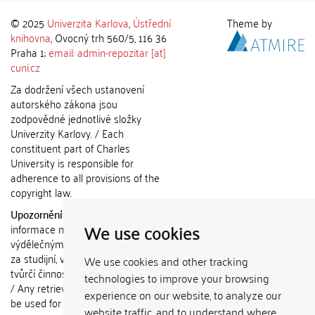
© 2025
Univerzita Karlova
,
Ústřední
Theme by
knihovna
, Ovocný trh 560/5, 116 36
Praha 1;
email: admin-repozitar [at]
cuni.cz
Za dodržení všech ustanovení
autorského zákona jsou
zodpovědné jednotlivé složky
Univerzity Karlovy. / Each
constituent part of Charles
University is responsible for
adherence to all provisions of the
copyright law.
Upozornění / Notice:
Získané
We use cookies
informace nemohou být použity k
výdělečným účelům nebo vydávány
za studijní, vědeckou nebo jinou
We use cookies and other tracking
tvůrčí činnost jiné osoby než autora.
technologies to improve your browsing
/ Any retrieved information shall not
experience on our website, to analyze our
be used for any commercial
website traffic, and to understand where