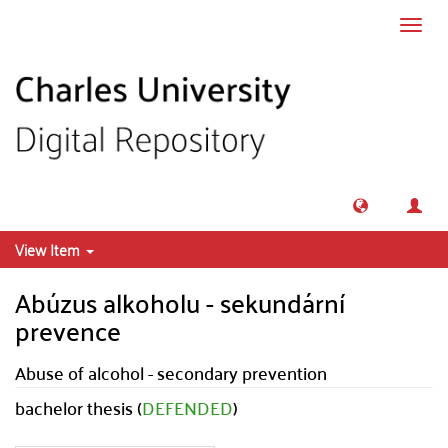
Skip to main content
Toggl
navig
View Item
Abúzus alkoholu - sekundární
prevence
Abuse of alcohol - secondary prevention
bachelor thesis (
DEFENDED
)