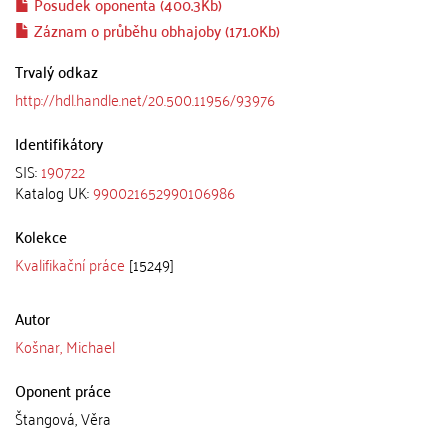
Posudek oponenta (400.3Kb)
Záznam o průběhu obhajoby (171.0Kb)
Trvalý odkaz
http://hdl.handle.net/20.500.11956/93976
Identifikátory
SIS:
190722
Katalog UK:
990021652990106986
Kolekce
Kvalifikační práce
[15249]
Autor
Košnar, Michael
Oponent práce
Štangová, Věra