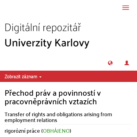
Přeskočit na obsah
Přepn
navig
Zobrazit záznam
Přechod práv a povinností v
pracovněprávních vztazích
Transfer of rights and obligations arising from
employment relations
rigorózní práce (
OBHÁJENO
)