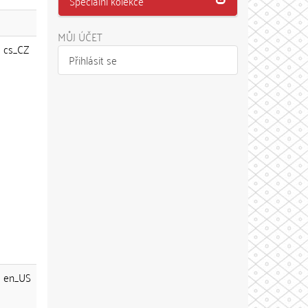
Speciální kolekce
MŮJ ÚČET
cs_CZ
Přihlásit se
en_US