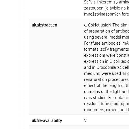
ScFv s linkerem 15 arnino
zastoupeni je ávislé na 
množstvínásobných forem 
uk.abstract.en
6. CoNct usloN The aim o
of preparation of antibo
using several model mono
For tfuee antibodies' m
formats (scFv fragments m
expression) were constru
expression in E. coli (as
and in Drosophila 32 cel
medium) were used. In cas
renaturation procedures
efnect of the length of th
domains of the light and
rvas studied. For obtain
residues tumsd out optim
monomers, dimers and tri
uk.file-availability
V