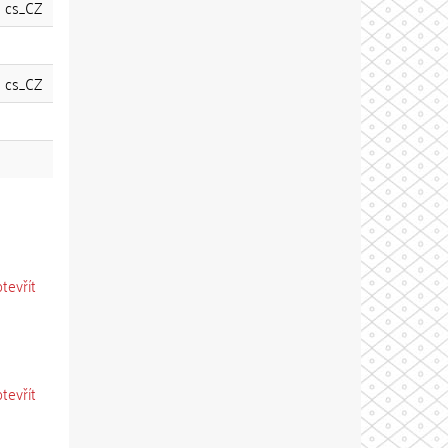
cs_CZ
cs_CZ
otevřít
otevřít