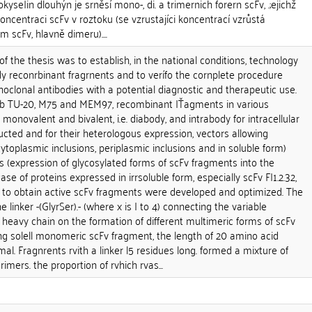
kyse|in dlouhýn je srněsí mono-, di. a trimernich forern scFv, .;ejichž
koncentraci scFv v roztoku (se vzrustajíci koncentrací vzrůstá
scFv, hlavně dimeru)....
f the thesis was to establish, in the national conditions, technology
dy reconrbinant fragrnents and to verífo the cornplete procedure
clonal antibodies with a potential diagnostic and therapeutic use.
Ab TU-20, M75 and MEM97, recombinant |Ťagments in various
onovalent and bivalent, i.e. diabody, and intrabody for intracellular
cted and for their heterologous expression, vectors allowing
 cytoplasmic inclusions, periplasmic inclusions and in soluble form)
ls (expression of glycosylated forms of scFv fragments into the
e of proteins expressed in irrsoluble form, especially scFv F|1.2.32,
 to obtain active scFv fragments were developed and optimized. The
e linker -(GlyrSer).- (where x is I to 4) connecting the variable
 heavy chain on the formation of different multimeric forms of scFv
ing solell monomeric scFv fragment, the length of 20 amino acid
al. Fragnrents rvith a linker l5 residues long. formed a mixture of
mers. the proportion of rvhich rvas...