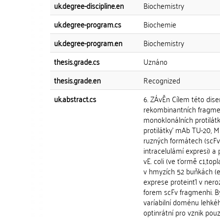
uk.degree-discipline.en
Biochemistry
uk.degree-program.cs
Biochemie
uk.degree-program.en
Biochemistry
thesis.grade.cs
Uznáno
thesis.grade.en
Recognized
uk.abstract.cs
6. ZÁvĚn Cílem této dise
rekombinantních fragmen
monok|onálních protilátk
protilátky' mAb TU-20, M
ruzných formátech (scFv 
intracelulámí expresi) a 
vE. coli (ve ťormě c1,top
v hmyzích 52 buňkách (e
exprese proteinťl v nero
forem scFv fragmenhi. By|
varíabilní doménu lehké
optinrátní pro vznik pou