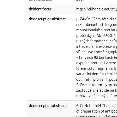
dc.identifier.uri
http://hdl.handle.net/20
dc.description.abstract
6. ZÁvĚn Cílem této dise
rekombinantních fragmen
monok|onálních protilátk
protilátky' mAb TU-20, M
ruzných formátech (scFv 
intracelulámí expresi) a 
vE. coli (ve ťormě c1,top
v hmyzích 52 buňkách (e
exprese proteinťl v nero
forem scFv fragmenhi. By|
varíabilní doménu lehké
optinrátní pro vznik pou
ScFv s linkerem 15 arnino
zastoupeni je ávislé na 
množstvínásobných forem 
dc.description.abstract
6. CoNct usloN The aim o
of preparation of antibo
using several model mono