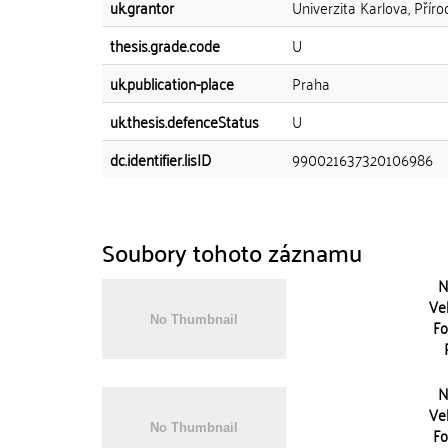
uk.grantor
Univerzita Karlova, Přír
thesis.grade.code
U
uk.publication-place
Praha
uk.thesis.defenceStatus
U
dc.identifier.lisID
990021637320106986
Soubory tohoto záznamu
N
Vel
Fo
N
Vel
Fo