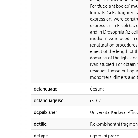
For tfuee antibodies' m
formats (scFv fragments m
expression) were constru
expression in E. coli (as
and in Drosophila 32 cel
medium) were used. In cas
renaturation procedures
efnect of the length of th
domains of the light and
rvas studied. For obtain
residues tumsd out optim
monomers, dimers and tri
dc.language
Čeština
dc.language.iso
cs_CZ
dc.publisher
Univerzita Karlova, Přír
dc.title
Rekombinantní fragment
dc.type
rigorózní práce