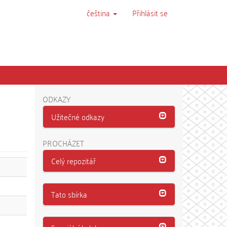
čeština
Přihlásit se
ODKAZY
Užitečné odkazy
PROCHÁZET
Celý repozitář
Tato sbírka