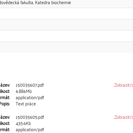
odovědecká fakulta, Katedra biochemie
ázev:
150035607.pdf
Zobrazit/
ikost:
6.886Mb
rmát:
application/pdf
Popis:
Text práce
ázev:
150035605.pdf
Zobrazit/
ikost:
435.6Kb
rmát:
application/pdf