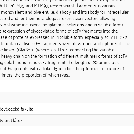
Ab TU-20, M75 and MEM97, recombinant |Ťagments in various
onovalent and bivalent, i.e. diabody, and intrabody for intracellular
cted and for their heterologous expression, vectors allowing
 cytoplasmic inclusions, periplasmic inclusions and in soluble form)
ls (expression of glycosylated forms of scFv fragments into the
e of proteins expressed in irrsoluble form, especially scFv F|1.2.32,
 to obtain active scFv fragments were developed and optimized. The
e linker -(GlyrSer).- (where x is I to 4) connecting the variable
 heavy chain on the formation of different multimeric forms of scFv
ing solell monomeric scFv fragment, the length of 20 amino acid
al. Fragnrents rvith a linker l5 residues long. formed a mixture of
mers. the proportion of rvhich rvas...
odovědecká fakulta
y protilátek