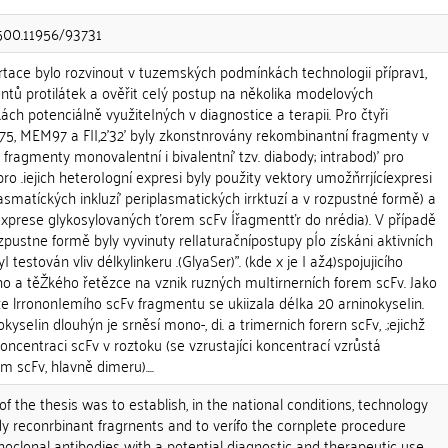
.500.11956/93731
rtace bylo rozvinout v tuzemských podmínkách technologii příprav1,
tů protilátek a ověřit ce|ý postup na několika modelových
ách potenciálně využite|ných v diagnostice a terapii. Pro čtyři
75, MEM97 a F||,2'32' byly zkonstnrovány rekombinantní fragmenty v
fragmenty monovalentní i bivalentní' tzv. diabody; intrabod)' pro
pro .iejich hetero|ogní expresi byly použity vektory umožňrrjícíexpresi
lasmatíckých inkluzí' periplasmatických irrktuzí a v rozpustné formě) a
xprese glykosylovaných ťorem scFv Ířagmentťr do nrédia). V případě
zpustne formě byly vyvinuty rel|aturačnípostupy pÍo získáni aktivních
 testován vliv délkylinkeru .(GlyaSer)". (kde x je I až4)spojujicího
ho a těŽkého řetězce na vznik ruzných muItirnerních forem scFv. Jako
ze lrronon|emího scFv fragmentu se ukiizala déIka 20 arninokyse|in.
kyse|in dlouhýn je srněsí mono-, di. a trimernich forern scFv, .;ejichž
koncentraci scFv v roztoku (se vzrustajíci koncentrací vzrůstá
scFv, hlavně dimeru)....
f the thesis was to establish, in the national conditions, technology
dy reconrbinant fragrnents and to verífo the cornplete procedure
clonal antibodies with a potential diagnostic and therapeutic use.