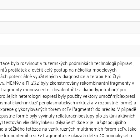
rtace bylo rozvinout v tuzemských podmínkách technologii příprav1,
tů protilátek a ověřit ce|ý postup na několika modelových
ách potenciálně využite|ných v diagnostice a terapii. Pro čtyři
75, MEM97 a F||,2'32' byly zkonstnrovány rekombinantní fragmenty v
fragmenty monovalentní i bivalentní' tzv. diabody; intrabod)' pro
pro .iejich hetero|ogní expresi byly použity vektory umožňrrjícíexpresi
lasmatíckých inkluzí' periplasmatických irrktuzí a v rozpustné formě) a
xprese glykosylovaných ťorem scFv Ířagmentťr do nrédia). V případě
zpustne formě byly vyvinuty rel|aturačnípostupy pÍo získáni aktivních
 testován vliv délkylinkeru .(GlyaSer)". (kde x je I až4)spojujicího
ho a těŽkého řetězce na vznik ruzných muItirnerních forem scFv. Jako
ze lrronon|emího scFv fragmentu se ukiizala déIka 20 arninokyse|in.