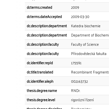
dcterms.created
2009
dcterms.dateAccepted
2009-03-30
dc.description.department
Katedra biochemie
dc.description.department
Department of Biochemi
dc.description.faculty
Faculty of Science
dc.description.faculty
Přírodovědecká fakulta
dc.identifier.repId
175591
dc.title.translated
Recombinant Fragments 
dc.identifier.aleph
002163732
thesis.degree.name
RNDr.
thesis.degree.level
rigorózní řízení
thesis.degree.discipline
Biochemistry