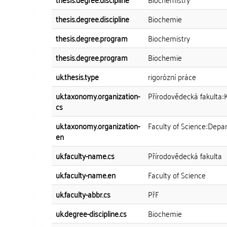
thesis.degree.discipline
Biochemie
thesis.degree.program
Biochemistry
thesis.degree.program
Biochemie
uk.thesis.type
rigorózní práce
uk.taxonomy.organization-
Přírodovědecká fakulta:
cs
uk.taxonomy.organization-
Faculty of Science::Depa
en
uk.faculty-name.cs
Přírodovědecká fakulta
uk.faculty-name.en
Faculty of Science
uk.faculty-abbr.cs
PřF
uk.degree-discipline.cs
Biochemie