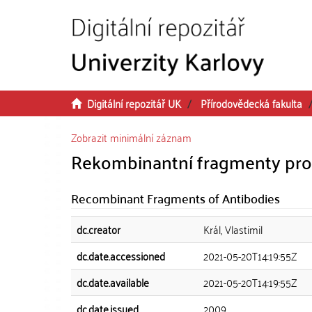
Přeskočit na obsah
Digitální repozitář UK
Přírodovědecká fakulta
Zobrazit minimální záznam
Rekombinantní fragmenty prot
Recombinant Fragments of Antibodies
dc.creator
Král, Vlastimil
dc.date.accessioned
2021-05-20T14:19:55Z
dc.date.available
2021-05-20T14:19:55Z
dc.date.issued
2009