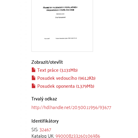
Zobrazit/
otevřít
Text práce (3.131Mb)
Posudek vedoucího (961.2Kb)
Posudek oponenta (1.379Mb)
Trvalý odkaz
http://hdl.handle.net/20.500.11956/93677
Identifikátory
SIS:
32467
Katalog UK:
990008233260106986