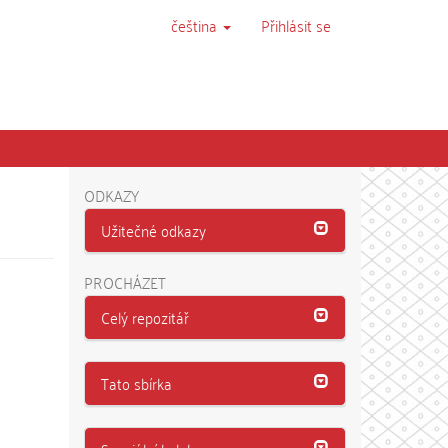
čeština
Přihlásit se
ODKAZY
Užitečné odkazy
PROCHÁZET
Celý repozitář
Tato sbírka