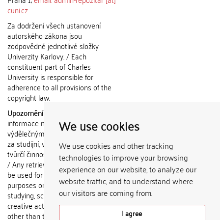
cuni.cz
Za dodržení všech ustanovení
autorského zákona jsou
zodpovědné jednotlivé složky
Univerzity Karlovy. / Each
constituent part of Charles
University is responsible for
adherence to all provisions of the
copyright law.
Upozornění / Notice:
Získané
We use cookies
informace nemohou být použity k
výdělečným účelům nebo vydávány
za studijní, vědeckou nebo jinou
We use cookies and other tracking
tvůrčí činnost jiné osoby než autora.
technologies to improve your browsing
/ Any retrieved information shall not
experience on our website, to analyze our
be used for any commercial
website traffic, and to understand where
purposes or claimed as results of
our visitors are coming from.
studying, scientific or any other
creative activities of any person
I agree
other than the author.