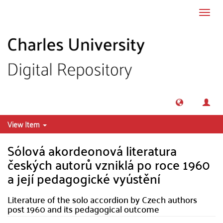
Skip to main content
Toggl
navig
View Item
Sólová akordeonová literatura
českých autorů vzniklá po roce 1960
a její pedagogické vyústění
Literature of the solo accordion by Czech authors
post 1960 and its pedagogical outcome