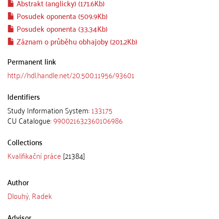
Abstrakt (anglicky) (171.6Kb)
Posudek oponenta (509.9Kb)
Posudek oponenta (33.34Kb)
Záznam o průběhu obhajoby (201.2Kb)
Permanent link
http://hdl.handle.net/20.500.11956/93601
Identifiers
Study Information System:
133175
CU Catalogue:
990021632360106986
Collections
Kvalifikační práce
[21384]
Author
Dlouhý, Radek
Advisor