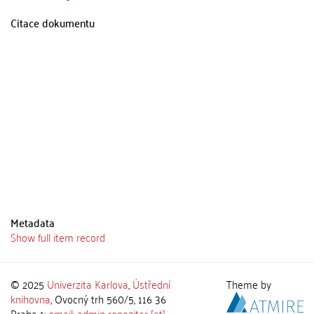
Citace dokumentu
Metadata
Show full item record
© 2025
Univerzita Karlova
,
Ústřední
Theme by
knihovna
, Ovocný trh 560/5, 116 36
Praha 1;
email: admin-repozitar [at]