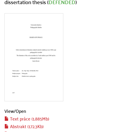
dissertation thesis (
DEFENDED
)
View/
Open
Text práce (1.885Mb)
Abstrakt (172.3Kb)