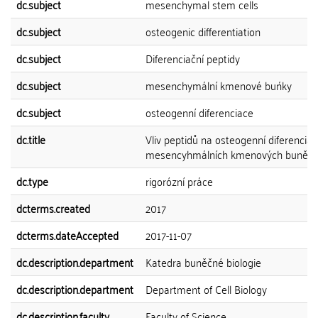
dc.subject
mesenchymal stem cells
dc.subject
osteogenic differentiation
dc.subject
Diferenciační peptidy
dc.subject
mesenchymální kmenové buńky
dc.subject
osteogenní diferenciace
dc.title
Vliv peptidů na osteogenní diferenciac
mesencyhmálních kmenových buněk
dc.type
rigorózní práce
dcterms.created
2017
dcterms.dateAccepted
2017-11-07
dc.description.department
Katedra buněčné biologie
dc.description.department
Department of Cell Biology
dc.description.faculty
Faculty of Science