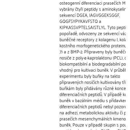
osteogenní diferenciaci prasečích MSC
vybrány čtyři peptidy s aminokyselino
sekvencí DGEA, IAGVGGEKSGGF,
GQGFSYPYKAVFSTQ a
KIPKASSVPTELSAISTLYL. Tyto peptidy 
popořadě, odvozeny ze sekvencí vázaj
buněčné receptory z kolagenu I, kolage
kostního morfogenetického proteinu 
7) a z BMP-2. Připraveny byly buněčné
nosiče z poly-ε-kaprolaktonu (PCL), což
biokompatibilní a biodegradabilní pol
vhodný pro kultivaci buněk. V průběhu
experimentu byly buňky na takto
připravených nosičích kultivovány tři t
buňkám byly přidávány různé koncent
diferenciačních peptidů. V případě kult
buněk v bazálním médiu s přídavkem
diferenciačních peptidů nebyl pozorová
na adhezi, metabolickou aktivitu či prol
prasečích mesenchymálních kmenov
buněk. Pouze v případě skupin s použ