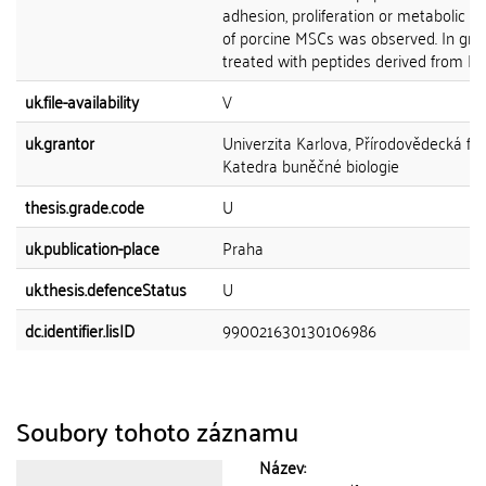
adhesion, proliferation or metabolic act
of porcine MSCs was observed. In gro
treated with peptides derived from BMP
uk.file-availability
V
uk.grantor
Univerzita Karlova, Přírodovědecká fak
Katedra buněčné biologie
thesis.grade.code
U
uk.publication-place
Praha
uk.thesis.defenceStatus
U
dc.identifier.lisID
990021630130106986
Soubory tohoto záznamu
Název: