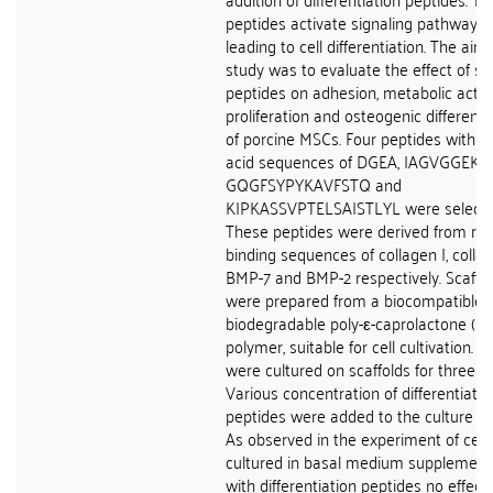
peptides activate signaling pathways
leading to cell differentiation. The aim 
study was to evaluate the effect of se
peptides on adhesion, metabolic activi
proliferation and osteogenic differenti
of porcine MSCs. Four peptides with 
acid sequences of DGEA, IAGVGGEKS
GQGFSYPYKAVFSTQ and
KIPKASSVPTELSAISTLYL were selecte
These peptides were derived from re
binding sequences of collagen I, collage
BMP-7 and BMP-2 respectively. Scaffo
were prepared from a biocompatible 
biodegradable poly-ε-caprolactone (P
polymer, suitable for cell cultivation. Ce
were cultured on scaffolds for three w
Various concentration of differentiatio
peptides were added to the culture 
As observed in the experiment of cell
cultured in basal medium supplemen
with differentiation peptides no effect