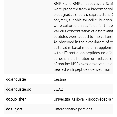
BMP-7 and BMP-2 respectively. Scaffo
were prepared from a biocompatible 
biodegradable poly-ε-caprolactone (P
polymer, suitable for cell cultivation. Ce
were cultured on scaffolds for three w
Various concentration of differentiatio
peptides were added to the culture 
As observed in the experiment of cell
cultured in basal medium supplemen
with differentiation peptides no effect
adhesion, proliferation or metabolic act
of porcine MSCs was observed. In gro
treated with peptides derived from BMP
dc.language
Čeština
dc.language.iso
cs_CZ
dc.publisher
Univerzita Karlova, Přírodovědecká fak
dc.subject
Differentiation peptides