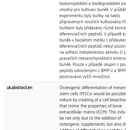
biokompatibilní a biodegradabilní pol
vhodný pro kultivaci buněk. V průběhu
experimentu byly buňky na takto
připravených nosičích kultivovány tři t
buňkám byly přidávány různé koncent
diferenciačních peptidů. V případě kult
buněk v bazálním médiu s přídavkem
diferenciačních peptidů nebyl pozorová
na adhezi, metabolickou aktivitu či prol
prasečích mesenchymálních kmenov
buněk. Pouze v případě skupin s použ
peptidy odvozenými z BMP-2 a BMP-7
pozorováno vyšší množství...
uk.abstract.en
Osteogenic differentiation of mesenc
stem cells (MSCs) would be possible t
induce by creating of a cell bioactive s
that mimic the properties of bone
extracellular matrix (ECM). This inducti
be not only due to the addition of
osteogenic supplements, but also due
addition of differentiation peptides. T