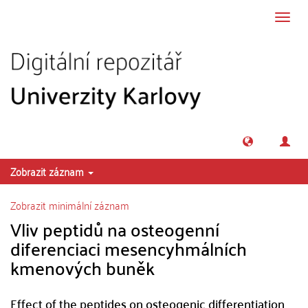
Přeskočit na obsah
Přepn
navig
Zobrazit záznam
Zobrazit minimální záznam
Vliv peptidů na osteogenní
diferenciaci mesencyhmálních
kmenových buněk
Effect of the peptides on osteogenic differentiation