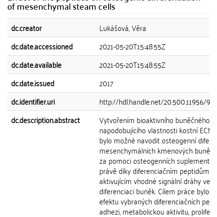
of mesenchymal steam cells
dc.creator
Lukášová, Věra
dc.date.accessioned
2021-05-20T15:48:55Z
dc.date.available
2021-05-20T15:48:55Z
dc.date.issued
2017
dc.identifier.uri
http://hdl.handle.net/20.500.11956/93
dc.description.abstract
Vytvořením bioaktivního buněčného n
napodobujícího vlastnosti kostní ECM 
bylo možné navodit osteogenní difere
mesenchymálních kmenových buněk 
za pomoci osteogenních suplementů, 
právě díky diferenciačním peptidům
aktivujícím vhodné signální dráhy vedo
diferenciaci buněk. Cílem práce bylo o
efektu vybraných diferenciačních pept
adhezi, metabolickou aktivitu, prolifera