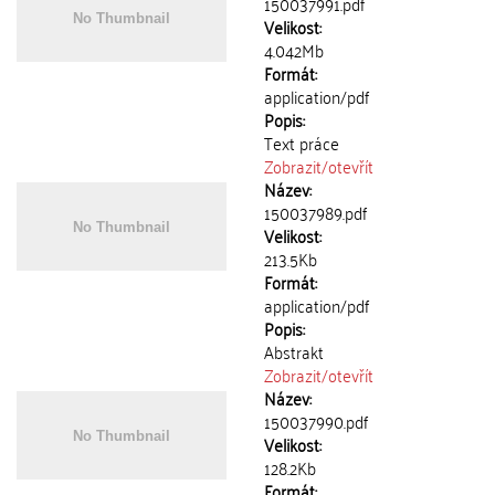
150037991.pdf
Velikost:
4.042Mb
Formát:
application/pdf
Popis:
Text práce
Zobrazit/
otevřít
Název:
150037989.pdf
Velikost:
213.5Kb
Formát:
application/pdf
Popis:
Abstrakt
Zobrazit/
otevřít
Název:
150037990.pdf
Velikost:
128.2Kb
Formát: