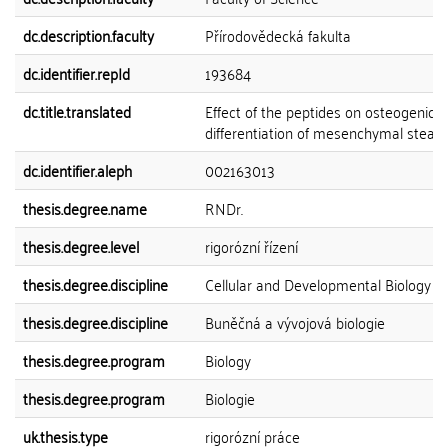
dc.description.faculty
Přírodovědecká fakulta
dc.identifier.repId
193684
dc.title.translated
Effect of the peptides on osteogenic
differentiation of mesenchymal steam 
dc.identifier.aleph
002163013
thesis.degree.name
RNDr.
thesis.degree.level
rigorózní řízení
thesis.degree.discipline
Cellular and Developmental Biology
thesis.degree.discipline
Buněčná a vývojová biologie
thesis.degree.program
Biology
thesis.degree.program
Biologie
uk.thesis.type
rigorózní práce