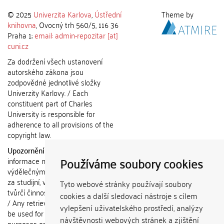
© 2025
Univerzita Karlova
,
Ústřední
Theme by
knihovna
, Ovocný trh 560/5, 116 36
Praha 1;
email: admin-repozitar [at]
cuni.cz
Za dodržení všech ustanovení
autorského zákona jsou
zodpovědné jednotlivé složky
Univerzity Karlovy. / Each
constituent part of Charles
University is responsible for
adherence to all provisions of the
copyright law.
Upozornění / Notice:
Získané
Používáme soubory cookies
informace nemohou být použity k
výdělečným účelům nebo vydávány
za studijní, vědeckou nebo jinou
Tyto webové stránky používají soubory
tvůrčí činnost jiné osoby než autora.
cookies a další sledovací nástroje s cílem
/ Any retrieved information shall not
vylepšení uživatelského prostředí, analýzy
be used for any commercial
návštěvnosti webových stránek a zjištění
purposes or claimed as results of