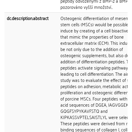
peptidy odvozenými z BMP-2 a BMP-7
pozorováno vyšší množství...
dc.description.abstract
Osteogenic differentiation of mesenc
stem cells (MSCs) would be possible t
induce by creating of a cell bioactive s
that mimic the properties of bone
extracellular matrix (ECM). This inducti
be not only due to the addition of
osteogenic supplements, but also due
addition of differentiation peptides. T
peptides activate signaling pathways
leading to cell differentiation. The aim 
study was to evaluate the effect of se
peptides on adhesion, metabolic activi
proliferation and osteogenic differenti
of porcine MSCs. Four peptides with 
acid sequences of DGEA, IAGVGGEKS
GQGFSYPYKAVFSTQ and
KIPKASSVPTELSAISTLYL were selecte
These peptides were derived from re
binding sequences of collagen I, collage