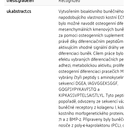
thesis.grade.en
Recognized
uk.abstract.cs
Vytvořením bioaktivního buněčného n
napodobujícího vlastnosti kostní ECM 
bylo možné navodit osteogenní difere
mesenchymálních kmenových buněk 
za pomoci osteogenních suplementů, 
právě díky diferenciačním peptidům
aktivujícím vhodné signální dráhy vedo
diferenciaci buněk. Cílem práce bylo o
efektu vybraných diferenciačních pept
adhezi, metabolickou aktivitu, prolifera
osteogenní diferenciaci prasečích MSC
vybrány čtyři peptidy s aminokyselino
sekvencí DGEA, IAGVGGEKSGGF,
GQGFSYPYKAVFSTQ a
KIPKASSVPTELSAISTLYL. Tyto peptidy 
popořadě, odvozeny ze sekvencí vázaj
buněčné receptory z kolagenu I, kolage
kostního morfogenetického proteinu 
7) a z BMP-2. Připraveny byly buněčné
nosiče z poly-ε-kaprolaktonu (PCL), což