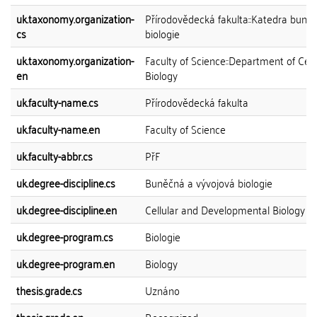
uk.taxonomy.organization-
Přírodovědecká fakulta::Katedra buně
cs
biologie
uk.taxonomy.organization-
Faculty of Science::Department of Cell
en
Biology
uk.faculty-name.cs
Přírodovědecká fakulta
uk.faculty-name.en
Faculty of Science
uk.faculty-abbr.cs
PřF
uk.degree-discipline.cs
Buněčná a vývojová biologie
uk.degree-discipline.en
Cellular and Developmental Biology
uk.degree-program.cs
Biologie
uk.degree-program.en
Biology
thesis.grade.cs
Uznáno