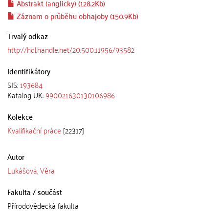
Abstrakt (anglicky) (128.2Kb)
Záznam o průběhu obhajoby (150.9Kb)
Trvalý odkaz
http://hdl.handle.net/20.500.11956/93582
Identifikátory
SIS:
193684
Katalog UK:
990021630130106986
Kolekce
Kvalifikační práce
[22317]
Autor
Lukášová, Věra
Fakulta / součást
Přírodovědecká fakulta