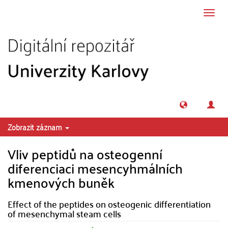
Přeskočit na obsah
Přepn
navig
Zobrazit záznam
Vliv peptidů na osteogenní
diferenciaci mesencyhmálních
kmenových buněk
Effect of the peptides on osteogenic differentiation
of mesenchymal steam cells