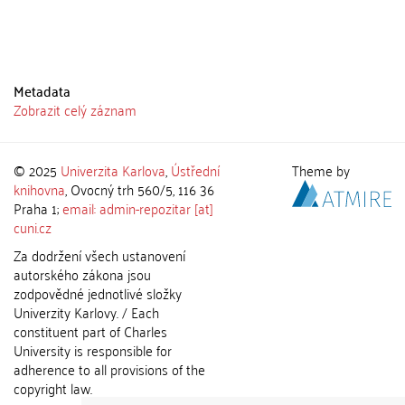
Metadata
Zobrazit celý záznam
© 2025
Univerzita Karlova
,
Ústřední
Theme by
knihovna
, Ovocný trh 560/5, 116 36
Praha 1;
email: admin-repozitar [at]
cuni.cz
Za dodržení všech ustanovení
autorského zákona jsou
zodpovědné jednotlivé složky
Univerzity Karlovy. / Each
constituent part of Charles
University is responsible for
adherence to all provisions of the
copyright law.