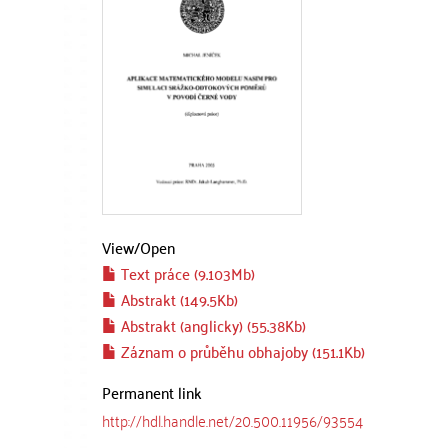
View/
Open
Text práce (9.103Mb)
Abstrakt (149.5Kb)
Abstrakt (anglicky) (55.38Kb)
Záznam o průběhu obhajoby (151.1Kb)
Permanent link
http://hdl.handle.net/20.500.11956/93554