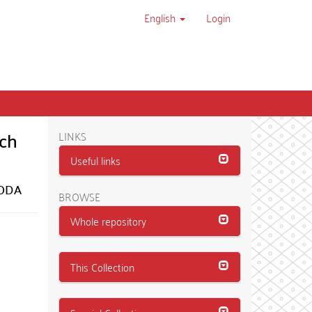
English
Login
ých
LINKS
Useful links
VODA
BROWSE
Whole repository
This Collection