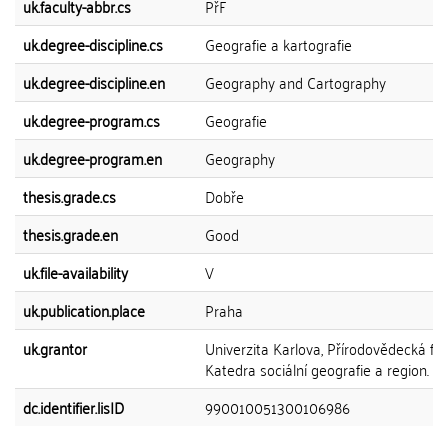
uk.faculty-abbr.cs
PřF
uk.degree-discipline.cs
Geografie a kartografie
uk.degree-discipline.en
Geography and Cartography
uk.degree-program.cs
Geografie
uk.degree-program.en
Geography
thesis.grade.cs
Dobře
thesis.grade.en
Good
uk.file-availability
V
uk.publication.place
Praha
uk.grantor
Univerzita Karlova, Přírodovědecká fak
Katedra sociální geografie a region. ro
dc.identifier.lisID
990010051300106986