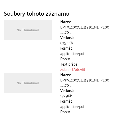
Soubory tohoto záznamu
Název:
BPTX_2007_1_11310_MDIPL00
1_170 ...
Velikost:
825.4Kb
Formát:
application/pdf
Popis:
Text práce
Zobrazit/
otevřít
Název:
BPPV_2007_1_11310_MDIPL00
1_170 ...
Velikost:
177.9Kb
Formát:
application/pdf
Popis: