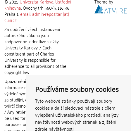
© 2025
Univerzita Karlova
,
Ústřední
Theme by
knihovna
, Ovocný trh 560/5, 116 36
Praha 1;
email: admin-repozitar [at]
cuni.cz
Za dodržení všech ustanovení
autorského zákona jsou
zodpovědné jednotlivé složky
Univerzity Karlovy. / Each
constituent part of Charles
University is responsible for
adherence to all provisions of the
copyright law.
Upozornění / Notice:
Získané
Používáme soubory cookies
informace nemohou být použity k
výdělečným účelům nebo vydávány
za studijní, vědeckou nebo jinou
Tyto webové stránky používají soubory
tvůrčí činnost jiné osoby než autora.
cookies a další sledovací nástroje s cílem
/ Any retrieved information shall not
vylepšení uživatelského prostředí, analýzy
be used for any commercial
návštěvnosti webových stránek a zjištění
purposes or claimed as results of
zdroje návštěvnosti.
studying, scientific or any other