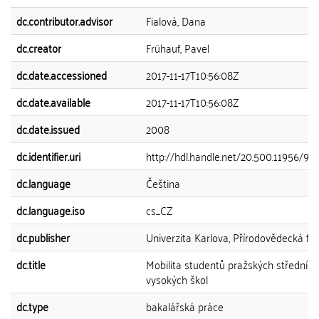
dc.contributor.advisor
Fialová, Dana
dc.creator
Frühauf, Pavel
dc.date.accessioned
2017-11-17T10:56:08Z
dc.date.available
2017-11-17T10:56:08Z
dc.date.issued
2008
dc.identifier.uri
http://hdl.handle.net/20.500.11956/93
dc.language
Čeština
dc.language.iso
cs_CZ
dc.publisher
Univerzita Karlova, Přírodovědecká fak
dc.title
Mobilita studentů pražských středních
vysokých škol
dc.type
bakalářská práce