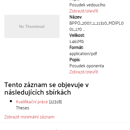
Posudek vedoucího
Zobrazit/
otevřít
Název:
BPPO_2007_1_11310_MDIPL0
01_170 ...
Velikost:
1.461Mb
Formát:
application/pdf
Popis:
Posudek oponenta
Zobrazit/
otevřít
Tento záznam se objevuje v
následujících sbírkách
Kvalifikační práce
[22318]
Theses
Zobrazit minimální záznam