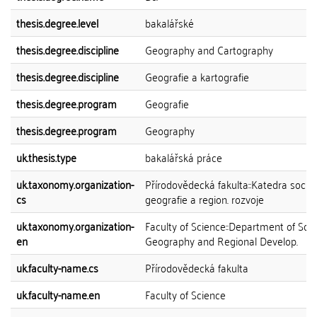
thesis.degree.level
bakalářské
thesis.degree.discipline
Geography and Cartography
thesis.degree.discipline
Geografie a kartografie
thesis.degree.program
Geografie
thesis.degree.program
Geography
uk.thesis.type
bakalářská práce
uk.taxonomy.organization-
Přírodovědecká fakulta::Katedra sociál
cs
geografie a region. rozvoje
uk.taxonomy.organization-
Faculty of Science::Department of Soci
en
Geography and Regional Develop.
uk.faculty-name.cs
Přírodovědecká fakulta
uk.faculty-name.en
Faculty of Science