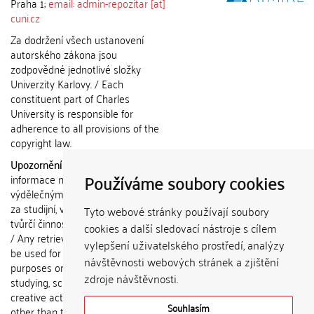
Praha 1;
email: admin-repozitar [at]
cuni.cz
Za dodržení všech ustanovení
autorského zákona jsou
zodpovědné jednotlivé složky
Univerzity Karlovy. / Each
constituent part of Charles
University is responsible for
adherence to all provisions of the
copyright law.
Upozornění / Notice:
Získané
Používáme soubory cookies
informace nemohou být použity k
výdělečným účelům nebo vydávány
za studijní, vědeckou nebo jinou
Tyto webové stránky používají soubory
tvůrčí činnost jiné osoby než autora.
cookies a další sledovací nástroje s cílem
/ Any retrieved information shall not
vylepšení uživatelského prostředí, analýzy
be used for any commercial
návštěvnosti webových stránek a zjištění
purposes or claimed as results of
zdroje návštěvnosti.
studying, scientific or any other
creative activities of any person
Souhlasím
other than the author.