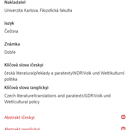
Nakladatel
Univerzita Karlova, Filozofická fakulta
Jazyk
Čeština
Známka
Dobře
Klíčová slova (česky)
česká literatura|překlady a paratexty|NDR|Volk und Welt|kulturní
politika
Klíčová slova (anglicky)
Czech literature|translations and paratexts|GDR|Volk und
Welt|cultural policy
Abstrakt (česky)
Abstrakt (anglicky)