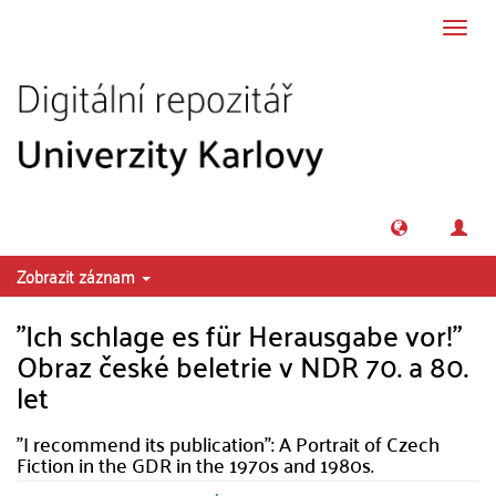
Přeskočit na obsah
Přepn
navig
Zobrazit záznam
"Ich schlage es für Herausgabe vor!"
Obraz české beletrie v NDR 70. a 80.
let
"I recommend its publication": A Portrait of Czech
Fiction in the GDR in the 1970s and 1980s.