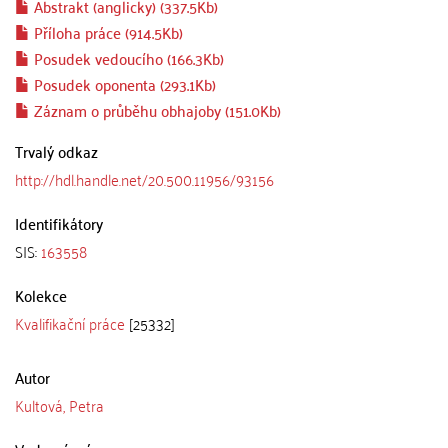
Abstrakt (anglicky) (337.5Kb)
Příloha práce (914.5Kb)
Posudek vedoucího (166.3Kb)
Posudek oponenta (293.1Kb)
Záznam o průběhu obhajoby (151.0Kb)
Trvalý odkaz
http://hdl.handle.net/20.500.11956/93156
Identifikátory
SIS:
163558
Kolekce
Kvalifikační práce
[25332]
Autor
Kultová, Petra