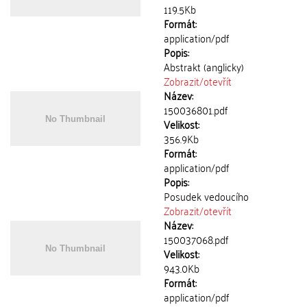
119.5Kb
Formát:
application/pdf
Popis:
Abstrakt (anglicky)
Zobrazit/
otevřít
Název:
150036801.pdf
Velikost:
356.9Kb
Formát:
application/pdf
Popis:
Posudek vedoucího
Zobrazit/
otevřít
Název:
150037068.pdf
Velikost:
943.0Kb
Formát:
application/pdf