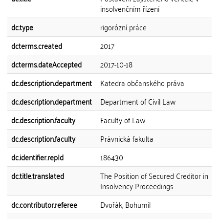
insolvenčním řízení
dc.type
rigorózní práce
dcterms.created
2017
dcterms.dateAccepted
2017-10-18
dc.description.department
Katedra občanského práva
dc.description.department
Department of Civil Law
dc.description.faculty
Faculty of Law
dc.description.faculty
Právnická fakulta
dc.identifier.repId
186430
dc.title.translated
The Position of Secured Creditor in
Insolvency Proceedings
dc.contributor.referee
Dvořák, Bohumil