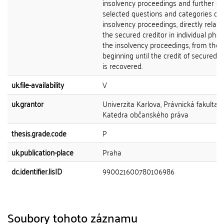
insolvency proceedings and further a
selected questions and categories of 
insolvency proceedings, directly relati
the secured creditor in individual phas
the insolvency proceedings, from the
beginning until the credit of secured c
is recovered.
uk.file-availability
V
uk.grantor
Univerzita Karlova, Právnická fakulta,
Katedra občanského práva
thesis.grade.code
P
uk.publication-place
Praha
dc.identifier.lisID
990021600780106986
Soubory tohoto záznamu