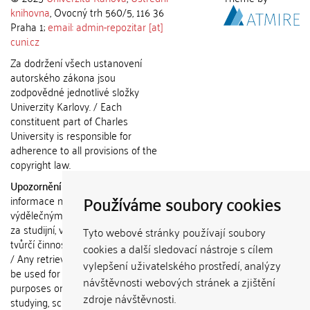
knihovna
, Ovocný trh 560/5, 116 36
Praha 1;
email: admin-repozitar [at]
cuni.cz
Za dodržení všech ustanovení
autorského zákona jsou
zodpovědné jednotlivé složky
Univerzity Karlovy. / Each
constituent part of Charles
University is responsible for
adherence to all provisions of the
copyright law.
Upozornění / Notice:
Získané
Používáme soubory cookies
informace nemohou být použity k
výdělečným účelům nebo vydávány
za studijní, vědeckou nebo jinou
Tyto webové stránky používají soubory
tvůrčí činnost jiné osoby než autora.
cookies a další sledovací nástroje s cílem
/ Any retrieved information shall not
vylepšení uživatelského prostředí, analýzy
be used for any commercial
návštěvnosti webových stránek a zjištění
purposes or claimed as results of
zdroje návštěvnosti.
studying, scientific or any other