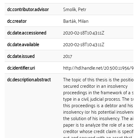
dc.contributor.advisor
Smolík, Petr
dc.creator
Barták, Milan
dc.date.accessioned
2020-02-18T10:43:11Z
dc.date.available
2020-02-18T10:43:11Z
dc.date.issued
2017
dc.identifier.uri
http://hdl.handle.net/20.500.11956/92
dc.description.abstract
The topic of this thesis is the position 
secured creditor in an insolvency
proceedings in the framework of a spe
type in a civil, judicial process. The sub
this proceedings is a debtor and his
insolvency (or his potential insolvency
the solution of his insolvency. The aim 
paper is to analyze the role of a secu
creditor whose credit claim is specifica
out and secured with an asset that f