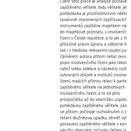
Cílem této práce je analýza postavení
zajištěného věřitele, tedy věřitele, jeh
pohledávka je prostřednictvím někter
taxativně stanovených zajišťovacích
instrumentů zajištěna majetkem nálež
do majetkové podstaty, v insolvenční
řízení v České republice, a to jak z hle
příslušné právní úpravy a odborné liter
tak i z hlediska relevantní soudní judik
Záměrem autora přitom nebyl zevrub
popis insolvenčního řízení jako takové
nýbrž toliko selekce a následný rozbor
vybraných otázek a institutů insolven
řízení, majících přímou relaci k particip
zajištěného věřitele na jednotlivých fá
insolvenčního řízení, a to od jeho
prvopočátku až do okamžiku uspokoje
pohledávky zajištěného věřitele, zamě
se přitom, počínaje rozhodnutím o zp
řešení dlužníkova úpadku, téměř výlu
postavení zajištěného věřitele v konk
jakožto obecném způsobu řešení úpa