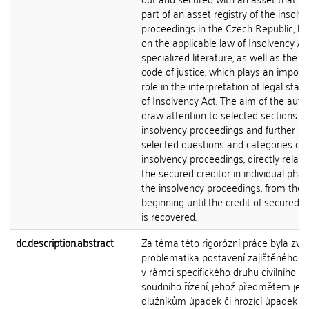
part of an asset registry of the insolv
proceedings in the Czech Republic, b
on the applicable law of Insolvency A
specialized literature, as well as the r
code of justice, which plays an import
role in the interpretation of legal stan
of Insolvency Act. The aim of the autho
draw attention to selected sections of
insolvency proceedings and further a
selected questions and categories of 
insolvency proceedings, directly relati
the secured creditor in individual phas
the insolvency proceedings, from the
beginning until the credit of secured c
is recovered.
dc.description.abstract
Za téma této rigorózní práce byla zvo
problematika postavení zajištěného vě
v rámci specifického druhu civilního
soudního řízení, jehož předmětem je
dlužníkům úpadek či hrozící úpadek a