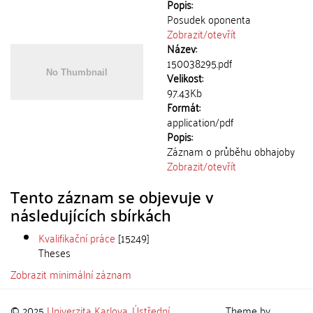
Popis:
Posudek oponenta
Zobrazit/
otevřít
Název:
150038295.pdf
Velikost:
97.43Kb
Formát:
application/pdf
Popis:
Záznam o průběhu obhajoby
Zobrazit/
otevřít
Tento záznam se objevuje v
následujících sbírkách
Kvalifikační práce
[15249]
Theses
Zobrazit minimální záznam
© 2025
Univerzita Karlova
,
Ústřední
Theme by