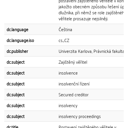
postavení zajištěného věřitele v konk
jakožto obecném způsobu řešení úpa
dlužníka, při němž se role zajištěného
věřitele prosazuje nejsilněji.
dc.language
Čeština
dc.language.iso
cs_CZ
dc.publisher
Univerzita Karlova, Právnická fakulta
dc.subject
Zajištěný věřitel
dc.subject
insolvence
dc.subject
insolvenční řízení
dc.subject
Secured creditor
dc.subject
insolvency
dc.subject
insolvency proceedings
dc.title
Postavení zajištěného věřitele v