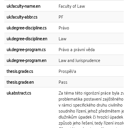
uk.faculty-name.en
Faculty of Law
uk.faculty-abbr.cs
PF
uk.degree-discipline.cs
Právo
uk.degree-discipline.en
Law
uk.degree-program.cs
Právo a právní věda
uk.degree-program.en
Law and Jurisprudence
thesis.grade.cs
Prospěl/a
thesis.grade.en
Pass
uk.abstract.cs
Za téma této rigorózní práce byla zvo
problematika postavení zajištěného vě
v rámci specifického druhu civilního
soudního řízení, jehož předmětem je
dlužníkům úpadek či hrozící úpadek a
způsob jeho řešení, tedy řízení insolve