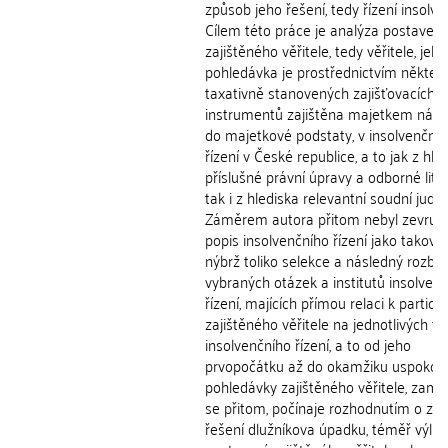
způsob jeho řešení, tedy řízení insolve
Cílem této práce je analýza postavení
zajištěného věřitele, tedy věřitele, jeh
pohledávka je prostřednictvím někter
taxativně stanovených zajišťovacích
instrumentů zajištěna majetkem nálež
do majetkové podstaty, v insolvenční
řízení v České republice, a to jak z hle
příslušné právní úpravy a odborné liter
tak i z hlediska relevantní soudní judik
Záměrem autora přitom nebyl zevrub
popis insolvenčního řízení jako takové
nýbrž toliko selekce a následný rozbor
vybraných otázek a institutů insolven
řízení, majících přímou relaci k particip
zajištěného věřitele na jednotlivých fá
insolvenčního řízení, a to od jeho
prvopočátku až do okamžiku uspokoje
pohledávky zajištěného věřitele, zamě
se přitom, počínaje rozhodnutím o zp
řešení dlužníkova úpadku, téměř výlu