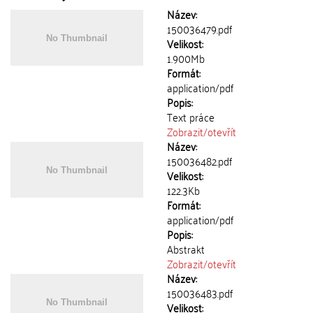
Název:
150036479.pdf
Velikost:
1.900Mb
Formát:
application/pdf
Popis:
Text práce
Zobrazit/
otevřít
Název:
150036482.pdf
Velikost:
122.3Kb
Formát:
application/pdf
Popis:
Abstrakt
Zobrazit/
otevřít
Název:
150036483.pdf
Velikost: