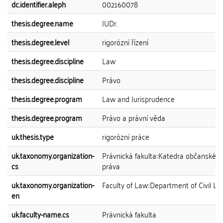
dc.identifier.aleph
002160078
thesis.degree.name
JUDr.
thesis.degree.level
rigorózní řízení
thesis.degree.discipline
Law
thesis.degree.discipline
Právo
thesis.degree.program
Law and Jurisprudence
thesis.degree.program
Právo a právní věda
uk.thesis.type
rigorózní práce
uk.taxonomy.organization-
Právnická fakulta::Katedra občanskéh
cs
práva
uk.taxonomy.organization-
Faculty of Law::Department of Civil L
en
uk.faculty-name.cs
Právnická fakulta