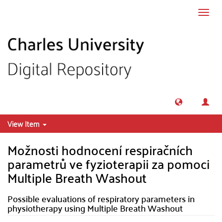
Skip to main content
Toggl
navig
View Item
Možnosti hodnocení respiračních
parametrů ve fyzioterapii za pomoci
Multiple Breath Washout
Possible evaluations of respiratory parameters in
physiotherapy using Multiple Breath Washout