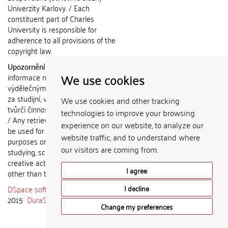
Univerzity Karlovy. / Each
constituent part of Charles
University is responsible for
adherence to all provisions of the
copyright law.
Upozornění / Notice:
Získané
We use cookies
informace nemohou být použity k
výdělečným účelům nebo vydávány
za studijní, vědeckou nebo jinou
We use cookies and other tracking
tvůrčí činnost jiné osoby než autora.
technologies to improve your browsing
/ Any retrieved information shall not
experience on our website, to analyze our
be used for any commercial
website traffic, and to understand where
purposes or claimed as results of
our visitors are coming from.
studying, scientific or any other
creative activities of any person
I agree
other than the author.
DSpace software
copyright © 2002-
I decline
2015
DuraSpace
Change my preferences